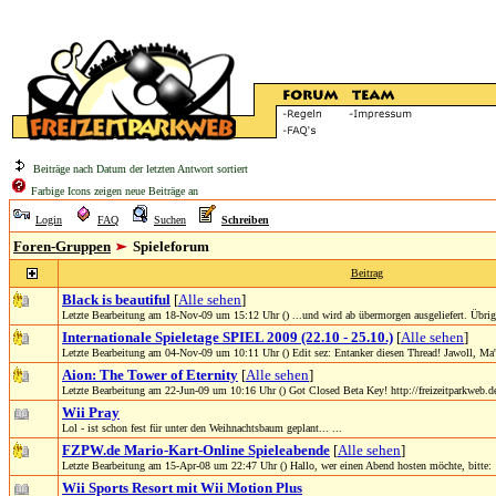
Beiträge nach Datum der letzten Antwort sortiert
Farbige Icons zeigen neue Beiträge an
Login
FAQ
Suchen
Schreiben
Foren-Gruppen
Spieleforum
Beitrag
Black is beautiful
[
Alle sehen
]
Letzte Bearbeitung am 18-Nov-09 um 15:12 Uhr () ...und wird ab übermorgen ausgeliefert. Übrig
Internationale Spieletage SPIEL 2009 (22.10 - 25.10.)
[
Alle sehen
]
Letzte Bearbeitung am 04-Nov-09 um 10:11 Uhr () Edit sez: Entanker diesen Thread! Jawoll, Ma
Aion: The Tower of Eternity
[
Alle sehen
]
Letzte Bearbeitung am 22-Jun-09 um 10:16 Uhr () Got Closed Beta Key! http://freizeitparkweb.de
Wii Pray
Lol - ist schon fest für unter den Weihnachtsbaum geplant... ...
FZPW.de Mario-Kart-Online Spieleabende
[
Alle sehen
]
Letzte Bearbeitung am 15-Apr-08 um 22:47 Uhr () Hallo, wer einen Abend hosten möchte, bitte: 1
Wii Sports Resort mit Wii Motion Plus