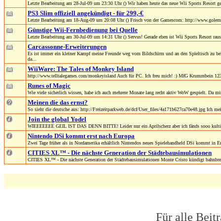
Letzte Bearbeitung am 28-Jul-09 um 23:30 Uhr () Wir haben heute das neue Wii Sports Resort g
PS3 Slim offiziell angekündigt - für 299,-€
Letzte Bearbeitung am 18-Aug-09 um 20:08 Uhr () Frisch von der Gamescom: http://www.golem
Günstige Wii-Fernbedienung bei Quelle
Letzte Bearbeitung am 30-Jul-09 um 14:31 Uhr () Servus! Gerade eben ist Wii Sports Resort ra
Carcassonne-Erweiterungen
Es ist immer ein kleiner Kampf meine Freunde weg vom Bildschirm und an den Spieltisch zu b
da...
WiiWare: The Tales of Monkey Island
http://www.telltalegames.com/monkeyisland Auch für PC. Ich freu mich! :) MfG Krummbein 123
Runes of Magic
Wie viele sicherlich wissen, habe ich auch mehrere Monate lang recht aktiv WoW gespielt. Da mi
Meinen die das ernst?
So sieht die deutsche aus: http://Freizeitparkweb.de/dcf/User_files/4a171b627ca70e48.jpg Ich mein
Join the global Yodel
WIEEEEEEE GEIL IST DAS DENN BITTE! Leider nur ein Aprilscherz aber ich fänds sooo kultig
Nintendo DSi kommt erst nach Europa
Zwei Tage früher als in Nordamerika erhältlich Nintendos neues Spielehandheld DSi kommt in Eur
CITIES XL™ - Die nächste Generation der Städtebausimulationen
CITIES XL™ - Die nächste Generation der Städtebausimulationen Monte Cristo kündigt bahnbrec
Für alle Beit