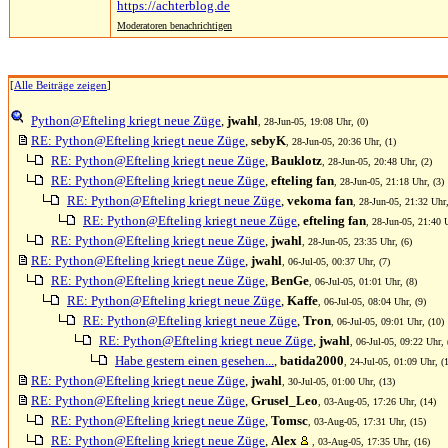
https://achterblog.de
Moderatoren benachrichtigen
[
Alle Beiträge zeigen
]
Python@Efteling kriegt neue Züge
,
jwahl
, 28-Jun-05, 19:08 Uhr, (0)
RE: Python@Efteling kriegt neue Züge
,
sebyK
, 28-Jun-05, 20:36 Uhr, (1)
RE: Python@Efteling kriegt neue Züge
,
Bauklotz
, 28-Jun-05, 20:48 Uhr, (2)
RE: Python@Efteling kriegt neue Züge
,
efteling fan
, 28-Jun-05, 21:18 Uhr, (3)
RE: Python@Efteling kriegt neue Züge
,
vekoma fan
, 28-Jun-05, 21:32 Uhr,
RE: Python@Efteling kriegt neue Züge
,
efteling fan
, 28-Jun-05, 21:40 U
RE: Python@Efteling kriegt neue Züge
,
jwahl
, 28-Jun-05, 23:35 Uhr, (6)
RE: Python@Efteling kriegt neue Züge
,
jwahl
, 06-Jul-05, 00:37 Uhr, (7)
RE: Python@Efteling kriegt neue Züge
,
BenGe
, 06-Jul-05, 01:01 Uhr, (8)
RE: Python@Efteling kriegt neue Züge
,
Kaffe
, 06-Jul-05, 08:04 Uhr, (9)
RE: Python@Efteling kriegt neue Züge
,
Tron
, 06-Jul-05, 09:01 Uhr, (10)
RE: Python@Efteling kriegt neue Züge
,
jwahl
, 06-Jul-05, 09:22 Uhr, 
Habe gestern einen gesehen...
,
batida2000
, 24-Jul-05, 01:09 Uhr, (
RE: Python@Efteling kriegt neue Züge
,
jwahl
, 30-Jul-05, 01:00 Uhr, (13)
RE: Python@Efteling kriegt neue Züge
,
Grusel_Leo
, 03-Aug-05, 17:26 Uhr, (14)
RE: Python@Efteling kriegt neue Züge
,
Tomsc
, 03-Aug-05, 17:31 Uhr, (15)
RE: Python@Efteling kriegt neue Züge
,
Alex
, 03-Aug-05, 17:35 Uhr, (16)