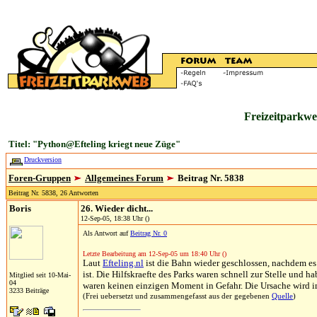
Freizeitparkwe
Titel: "Python@Efteling kriegt neue Züge"
Druckversion
Foren-Gruppen
Allgemeines Forum
Beitrag Nr. 5838
Beitrag Nr. 5838, 26 Antworten
Boris
26. Wieder dicht...
12-Sep-05, 18:38 Uhr ()
Als Antwort auf
Beitrag Nr. 0
Letzte Bearbeitung am 12-Sep-05 um 18:40 Uhr ()
Laut
Efteling.nl
ist die Bahn wieder geschlossen, nachdem es
ist. Die Hilfskraefte des Parks waren schnell zur Stelle und h
Mitglied seit 10-Mai-
04
waren keinen einzigen Moment in Gefahr. Die Ursache wird 
3233 Beiträge
(Frei uebersetzt und zusammengefasst aus der gegebenen
Quelle
)