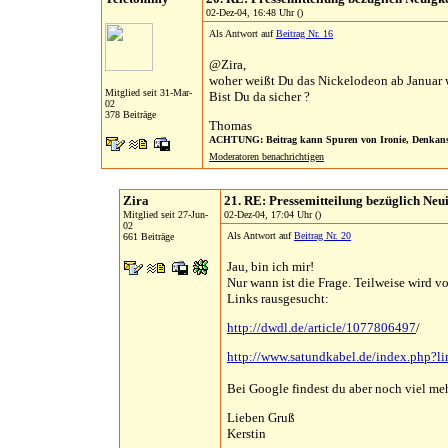
02-Dez-04, 16:48 Uhr ()
Als Antwort auf
Beitrag Nr. 16
@Zira,
woher weißt Du das Nickelodeon ab Januar 
Mitglied seit 31-Mar-
Bist Du da sicher ?
02
378 Beiträge
Thomas
ACHTUNG: Beitrag kann Spuren von Ironie, Denkanst
Moderatoren benachrichtigen
Zira
21. RE: Pressemitteilung bezüglich Neu
Mitglied seit 27-Jun-
02-Dez-04, 17:04 Uhr ()
02
Als Antwort auf
Beitrag Nr. 20
661 Beiträge
Jau, bin ich mir!
Nur wann ist die Frage. Teilweise wird v
Links rausgesucht:
http://dwdl.de/article/1077806497
/
http://www.satundkabel.de/index.php?l
Bei Google findest du aber noch viel m
Lieben Gruß
Kerstin