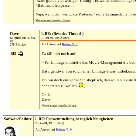
>wäre gleich viel weniger "trashig". Es würde ausserdem ganz
>Batmanhölen passen....
Naja, wenn der "verrückte Professor" seine Zeitmaschine in s
Moderatoren benachrichtigen
Dave
4. RE: (Rest des Threads)
Mitglied seit 26-Mai-
01-Dez-04, 19:52 Uhr ()
03
Als Antwort auf
Beitrag Nr. 1
278 Beiträge
Da fällt mir noch auf:
> Per Umfrage ermittelte das Movie-Management die beli
Hat irgendwer von solch einer Umfrage etwas mitbekom
Ich bin doch einigermaßen skeptisch, daß soviele Leute 
nahe treten zu wollen.
).
Gruß,
Dave
Moderatoren benachrichtigen
SoftwareFailure
2. RE: Pressemitteilung bezüglich Neuigkeiten
01-Dez-04, 19:31 Uhr ()
Als Antwort auf
Beitrag Nr. 0