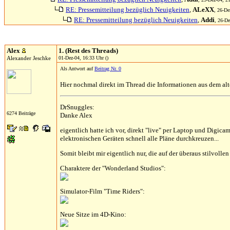
RE: Pressemitteilung bezüglich Neuigkeiten
,
ALeXX
, 26-De
RE: Pressemitteilung bezüglich Neuigkeiten
,
Addi
, 26-De
Alex
1. (Rest des Threads)
Alexander Jeschke
01-Dez-04, 16:33 Uhr ()
Als Antwort auf
Beitrag Nr. 0
Hier nochmal direkt im Thread die Informationen aus dem al
DrSnuggles:
6274 Beiträge
Danke Alex
eigentlich hatte ich vor, direkt "live" per Laptop und Digic
elektronischen Geräten schnell alle Pläne durchkreuzen...
Somit bleibt mir eigentlich nur, die auf der überaus stilvol
Charaktere der "Wonderland Studios":
Simulator-Film "Time Riders":
Neue Sitze im 4D-Kino: