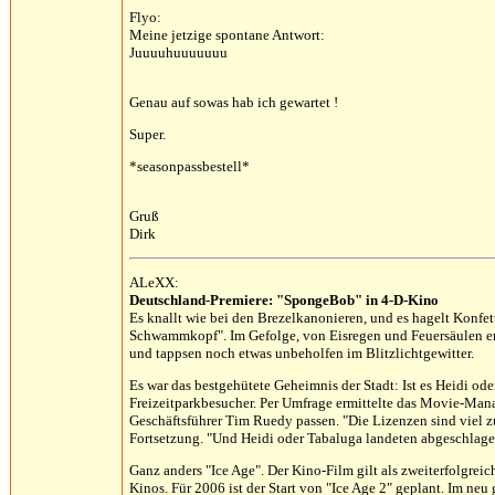
Flyo:
Meine jetzige spontane Antwort:
Juuuuhuuuuuuu
Genau auf sowas hab ich gewartet !
Super.
*seasonpassbestell*
Gruß
Dirk
ALeXX:
Deutschland-Premiere: "SpongeBob" in 4-D-Kino
Es knallt wie bei den Brezelkanonieren, und es hagelt Konfe
Schwammkopf". Im Gefolge, von Eisregen und Feuersäulen em
und tappsen noch etwas unbeholfen im Blitzlichtgewitter.
Es war das bestgehütete Geheimnis der Stadt: Ist es Heidi o
Freizeitparkbesucher. Per Umfrage ermittelte das Movie-Man
Geschäftsführer Tim Ruedy passen. "Die Lizenzen sind viel z
Fortsetzung. "Und Heidi oder Tabaluga landeten abgeschlagen
Ganz anders "Ice Age". Der Kino-Film gilt als zweiterfolgrei
Kinos. Für 2006 ist der Start von "Ice Age 2" geplant. Im neu