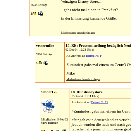
>einzigen Disney Store....
3660 Beiträge
...gabs nicht mal einen in Frankfurt?
in der Erinnerung kramende Grüße,
Moderatoren benachrichtigen
vestermike
15. RE: Pressemitteilung bezüglich Neu
02-Dez-04, 12:28 Uhr ()
5986 Beiträge
Als Antwort auf
Beitrag Nr. 14
Zumindest gabs mal einem im CentrO O
Mike
Moderatoren benachrichtigen
Smoerf
18. RE: disneystore
02-Dez-04, 13:11 Uhr ()
Als Antwort auf
Beitrag Nr. 15
>Zumindest gabs mal einem im Cent
afair gab es in deutschland an versch
Mitglied seit 5-Feb-02
6109 Beiträge
jedoch wurden die nach und nach gesc
täusche. falls jemand noch einen geöf