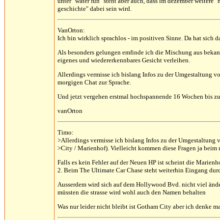
unter "water fun" steht aber auch, dass im dezember weitere 
geschichte" dabei sein wird.
VanOrton:
Ich bin wirklich sprachlos - im positiven Sinne. Da hat sich 
Als besonders gelungen emfinde ich die Mischung aus bekan
eigenes und wiedererkennbares Gesicht verleihen.
Allerdings vermisse ich bislang Infos zu der Umgestaltung 
morgigen Chat zur Sprache.
Und jetzt vergehen erstmal hochspannende 16 Wochen bis zur
vanOrton
Timo:
>Allerdings vermisse ich bislang Infos zu der Umgestaltun
>City / Marienhof). Vielleicht kommen diese Fragen ja beim
Falls es kein Fehler auf der Neuen HP ist scheint die Marienh
2. Beim The Ultimate Car Chase steht weiterhin Eingang du
Ausserdem wird sich auf dem Hollywood Bvd. nicht viel ände
müssten die strasse wird wohl auch den Namen behalten
Was nur leider nicht bleibt ist Gotham City aber ich denke m