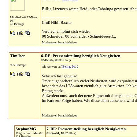
Billig Lizenzen wären Heidi oder Tabaluga gewesen. Ab
----------------------
Mitglied seit 12-Nov-
04
Gruß Nihil Baxter
40 Beiträge
Verbrechen lohnt sich wieder.
00 Schneider, 00 Schneider - Schneideeeer!...
Moderatoren benachrichtigen
Tim Iser
6. RE: Pressemitteilung bezüglich Neuigkeiten
02-Dez-04, 08:38 Uhr ()
955 Beiträge
Als Antwort auf
Beitrag Nr. 2
Sehe ich fast genauso.
Trotz augenscheinlich vieler Neuheiten, wird es qualitä
besonders das LTA waren ziemlich gute Attraktion. Ich ka
Betrag steckt.
Außerdem muss auch der neue Eigner mit dem gleichen G
im Park zur Folge haben. Wie diese dann aussehen, wird d
Moderatoren benachrichtigen
StephanMG
7. RE: Pressemitteilung bezüglich Neuigkeiten
Mitglied seit 1-Jul-02
02-Dez-04, 10:02 Uhr ()
428 Beiträge