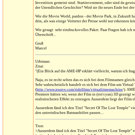
Investition gemeint sind: Startinvestment, oder sind da gewis
der Unendlichen Geschichte? Wird sie ihr neues Ende bei der
Wie die Movie World, pardon - der Movie Park, in Zukunft han
drin, als was einige Vertreter der Presse wohl nur erkennen kö
Wie gesagt: sehr eindrucksvolles Paket. Paar Fragen hab ich n
Überschrift...
Gruß
Marcel
Urbiman:
Zitat:
"(Ein Blick auf die AME-HP erklärt vielleicht, warum ich frag
Naja, es ist recht selten das es sich bei dem Filmnamen glei
Sehr wahrscheinlich handelt es sich bei dem Film um Virtua
(
http://www.nwave.com/ridefilms/virtualtimemachine
/). AME
Premiere hätten wir, wenn der Film in (rot/cyan) 3D gezeigt
realisitscheren Effekt zu erzeugen.Ausserdem liegt der Film e
Ausserdem fänd ich den Titel "Secret Of The Lost Temple" vie
den unterirdischen Batmanhölen passen....
Tron:
>Ausserdem fänd ich den Titel "Secret Of The Lost Temple" v