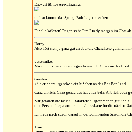
Entwurf für Ice Age-Eingang:
und so könnte das SpongeBob-Logo aussehen:
Für alle 'offenen' Fragen steht Tim Ruedy morgen im Chat ab
Horny:
Also hört sich ja ganz gut an aber die Charaktere gefallen mi
vestermike:
Mir schon - die erinnern irgendwie ein bißchen an das Bon
Gnislew:
>die erinnern irgendwie ein bißchen an das BonBonLand.
Ganz ehrlich: Ganz genau das habe ich beim Anblick auch ge
Mir gefallen die neuen Charaktere ausgesprochen gut und alle
eine Person, die garantiert eine Jahreskarte für die nächste S
Ich freue mich schon darauf in der kommenden Saison die Cha
Tron:
Hmm... Auch wenn Mike das schon geschrieben hat, aber auf 