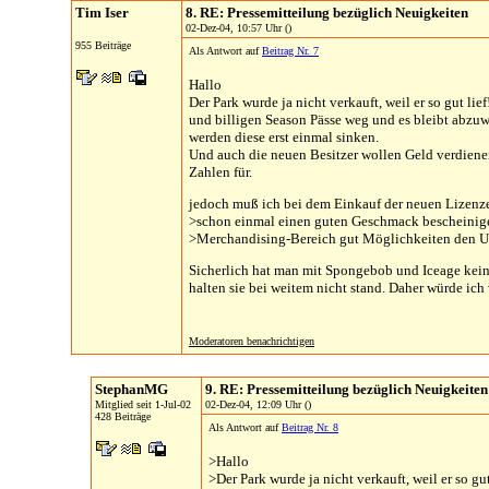
Tim Iser
8. RE: Pressemitteilung bezüglich Neuigkeiten
02-Dez-04, 10:57 Uhr ()
955 Beiträge
Als Antwort auf
Beitrag Nr. 7
Hallo
Der Park wurde ja nicht verkauft, weil er so gut li
und billigen Season Pässe weg und es bleibt abzu
werden diese erst einmal sinken.
Und auch die neuen Besitzer wollen Geld verdienen
Zahlen für.
jedoch muß ich bei dem Einkauf der neuen Lizenz
>schon einmal einen guten Geschmack bescheinige
>Merchandising-Bereich gut Möglichkeiten den Um
Sicherlich hat man mit Spongebob und Iceage kein
halten sie bei weitem nicht stand. Daher würde i
Moderatoren benachrichtigen
StephanMG
9. RE: Pressemitteilung bezüglich Neuigkeiten
Mitglied seit 1-Jul-02
02-Dez-04, 12:09 Uhr ()
428 Beiträge
Als Antwort auf
Beitrag Nr. 8
>Hallo
>Der Park wurde ja nicht verkauft, weil er so gut