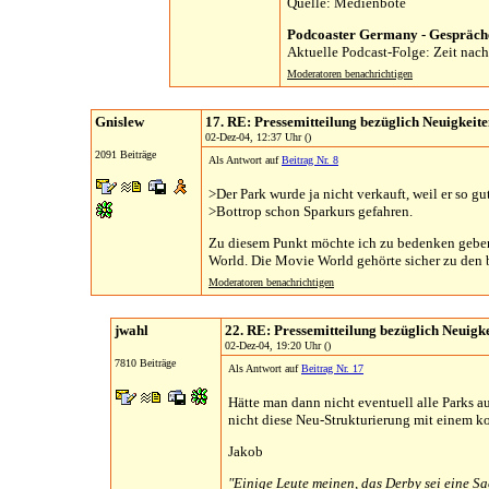
Quelle: Medienbote
Podcoaster Germany - Gespräche
Aktuelle Podcast-Folge: Zeit nach 
Moderatoren benachrichtigen
Gnislew
17. RE: Pressemitteilung bezüglich Neuigkeit
02-Dez-04, 12:37 Uhr ()
2091 Beiträge
Als Antwort auf
Beitrag Nr. 8
>Der Park wurde ja nicht verkauft, weil er so gut
>Bottrop schon Sparkurs gefahren.
Zu diesem Punkt möchte ich zu bedenken geben,
World. Die Movie World gehörte sicher zu den b
Moderatoren benachrichtigen
jwahl
22. RE: Pressemitteilung bezüglich Neuigk
02-Dez-04, 19:20 Uhr ()
7810 Beiträge
Als Antwort auf
Beitrag Nr. 17
Hätte man dann nicht eventuell alle Parks
nicht diese Neu-Strukturierung mit einem 
Jakob
"Einige Leute meinen, das Derby sei eine Sa