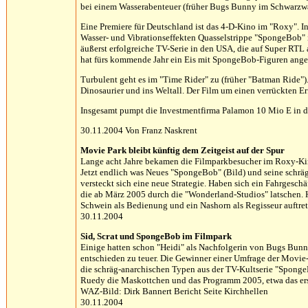
bei einem Wasserabenteuer (früher Bugs Bunny im Schwarzwal
Eine Premiere für Deutschland ist das 4-D-Kino im "Roxy". In
Wasser- und Vibrationseffekten Quasselstrippe "SpongeBob"
äußerst erfolgreiche TV-Serie in den USA, die auf Super RTL
hat fürs kommende Jahr ein Eis mit SpongeBob-Figuren ang
Turbulent geht es im "Time Rider" zu (früher "Batman Ride"). 
Dinosaurier und ins Weltall. Der Film um einen verrückten Er
Insgesamt pumpt die Investmentfirma Palamon 10 Mio E in d
30.11.2004 Von Franz Naskrent
Movie Park bleibt künftig dem Zeitgeist auf der Spur
Lange acht Jahre bekamen die Filmparkbesucher im Roxy-Kin
Jetzt endlich was Neues "SpongeBob" (Bild) und seine schräge
versteckt sich eine neue Strategie. Haben sich ein Fahrgeschäf
die ab März 2005 durch die "Wonderland-Studios" latschen. Hi
Schwein als Bedienung und ein Nashorn als Regisseur auftret
30.11.2004
Sid, Scrat und SpongeBob im Filmpark
Einige hatten schon "Heidi" als Nachfolgerin von Bugs Bunny 
entschieden zu teuer. Die Gewinner einer Umfrage der Movie
die schräg-anarchischen Typen aus der TV-Kultserie "Sponge
Ruedy die Maskottchen und das Programm 2005, etwa das ers
WAZ-Bild: Dirk Bannert Bericht Seite Kirchhellen
30.11.2004