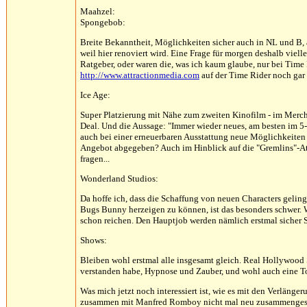
Maahzel:
Spongebob:
Breite Bekanntheit, Möglichkeiten sicher auch in NL und B, au
weil hier renoviert wird. Eine Frage für morgen deshalb viel
Ratgeber, oder waren die, was ich kaum glaube, nur bei Time R
http://www.attractionmedia.com
auf der Time Rider noch gar 
Ice Age:
Super Platzierung mit Nähe zum zweiten Kinofilm - im Merchbe
Deal. Und die Aussage: "Immer wieder neues, am besten im 5-
auch bei einer erneuerbaren Ausstattung neue Möglichkeiten e
Angebot abgegeben? Auch im Hinblick auf die "Gremlins"-Att
fragen...
Wonderland Studios:
Da hoffe ich, dass die Schaffung von neuen Characters geling
Bugs Bunny herzeigen zu können, ist das besonders schwer. W
schon reichen. Den Hauptjob werden nämlich erstmal sicher
Shows:
Bleiben wohl erstmal alle insgesamt gleich. Real Hollywood
verstanden habe, Hypnose und Zauber, und wohl auch eine To
Was mich jetzt noch interessiert ist, wie es mit den Verläng
zusammen mit Manfred Romboy nicht mal neu zusammengestel