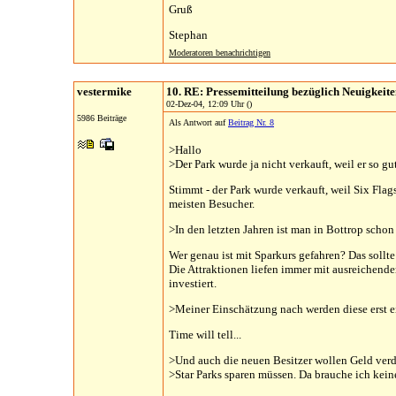
Gruß
Stephan
Moderatoren benachrichtigen
vestermike
10. RE: Pressemitteilung bezüglich Neuigkeit
02-Dez-04, 12:09 Uhr ()
5986 Beiträge
Als Antwort auf
Beitrag Nr. 8
>Hallo
>Der Park wurde ja nicht verkauft, weil er so gut
Stimmt - der Park wurde verkauft, weil Six Flag
meisten Besucher.
>In den letzten Jahren ist man in Bottrop schon
Wer genau ist mit Sparkurs gefahren? Das soll
Die Attraktionen liefen immer mit ausreichend
investiert.
>Meiner Einschätzung nach werden diese erst e
Time will tell...
>Und auch die neuen Besitzer wollen Geld verd
>Star Parks sparen müssen. Da brauche ich keine