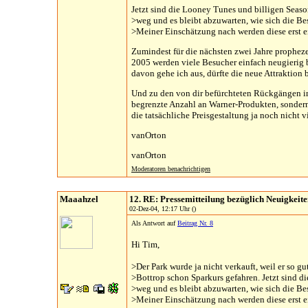
Jetzt sind die Looney Tunes und billigen Seaso
>weg und es bleibt abzuwarten, wie sich die B
>Meiner Einschätzung nach werden diese erst e
Zumindest für die nächsten zwei Jahre propheze
2005 werden viele Besucher einfach neugierig 
davon gehe ich aus, dürfte die neue Attraktio
Und zu den von dir befürchteten Rückgängen im 
begrenzte Anzahl an Warner-Produkten, sondern
die tatsächliche Preisgestaltung ja noch nicht vi
vanOrton
vanOrton
Moderatoren benachrichtigen
Maaahzel
12. RE: Pressemitteilung bezüglich Neuigkeit
02-Dez-04, 12:17 Uhr ()
Als Antwort auf
Beitrag Nr. 8
Hi Tim,
>Der Park wurde ja nicht verkauft, weil er so gut
>Bottrop schon Sparkurs gefahren. Jetzt sind d
>weg und es bleibt abzuwarten, wie sich die B
>Meiner Einschätzung nach werden diese erst e