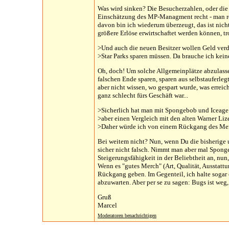
Was wird sinken? Die Besucherzahlen, oder die
Einschätzung des MP-Managment recht - man rec
davon bin ich wiederum überzeugt, das ist nich
größere Erlöse erwirtschaftet werden können, tr
>Und auch die neuen Besitzer wollen Geld verd
>Star Parks sparen müssen. Da brauche ich keine
Oh, doch! Um solche Allgemeinplätze abzulasse
falschen Ende sparen, sparen aus selbstauferl
aber nicht wissen, wo gespart wurde, was errei
ganz schlecht fürs Geschäft war...
>Sicherlich hat man mit Spongebob und Iceage
>aber einen Vergleich mit den alten Warner Lize
>Daher würde ich von einem Rückgang des Me
Bei weitem nicht? Nun, wenn Du die bisherige 
sicher nicht falsch. Nimmt man aber mal Spong
Steigerungsfähigkeit in der Beliebtheit an, nu
Wenn es "gutes Merch" (Art, Qualität, Ausstatt
Rückgang geben. Im Gegenteil, ich halte sogar ei
abzuwarten. Aber per se zu sagen: Bugs ist weg,
Gruß
Marcel
Moderatoren benachrichtigen