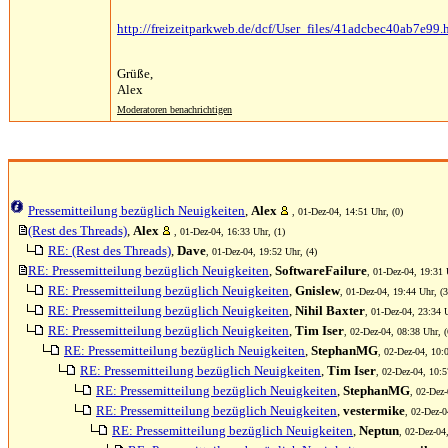
http://freizeitparkweb.de/dcf/User_files/41adcbec40ab7e99.
Grüße,
Alex
Moderatoren benachrichtigen
Pressemitteilung bezüglich Neuigkeiten
,
Alex
, 01-Dez-04, 14:51 Uhr, (0)
(Rest des Threads)
,
Alex
, 01-Dez-04, 16:33 Uhr, (1)
RE: (Rest des Threads)
,
Dave
, 01-Dez-04, 19:52 Uhr, (4)
RE: Pressemitteilung bezüglich Neuigkeiten
,
SoftwareFailure
, 01-Dez-04, 19:31 
RE: Pressemitteilung bezüglich Neuigkeiten
,
Gnislew
, 01-Dez-04, 19:44 Uhr, (3
RE: Pressemitteilung bezüglich Neuigkeiten
,
Nihil Baxter
, 01-Dez-04, 23:34 U
RE: Pressemitteilung bezüglich Neuigkeiten
,
Tim Iser
, 02-Dez-04, 08:38 Uhr, (
RE: Pressemitteilung bezüglich Neuigkeiten
,
StephanMG
, 02-Dez-04, 10:0
RE: Pressemitteilung bezüglich Neuigkeiten
,
Tim Iser
, 02-Dez-04, 10:5
RE: Pressemitteilung bezüglich Neuigkeiten
,
StephanMG
, 02-Dez-
RE: Pressemitteilung bezüglich Neuigkeiten
,
vestermike
, 02-Dez-0
RE: Pressemitteilung bezüglich Neuigkeiten
,
Neptun
, 02-Dez-04