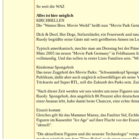
So weit die WAZ
Alles ist hier möglich
KIRCHHELLEN
Die "Warner Bros. Movie World" heißt nun "Movie Park Ger
Dick & Doof, Hot Dogs, Stelzenläufer, ein Feuerwerk und tan
Ruedy begrüßte seine Gäste mit weit geöffneten Armen im Lok
Typisch amerikanisch, mochte man am Dienstag bei der Präse
März 2005 im neuen "Movie Park Germany" in Feldhausen folg
vollmundig. Und das sollen in erster Linie Familien sein. "Wi
Kinderstar Spongebob
Das neue Zugpferd des Movie Parks: "Schwammkopf Spongebob
Publikum, dafür aber auch ungleich schwerfälliger als seine
Trickserie auf Super RTL, soll die Zukunft des Parks sein. Zum
"Nach dieser Zeit werden wir uns wieder um neue Figuren un
Ruedy. Spongebob, den angeblich 86 Prozent aller deutschen
einer Ananas lebt, habe damit beste Chancen, eine echte Attr
Eiszeit kommt
Gleiches gilt für das Mammut Manny, das Faultier Sid, Eich
Figuren im Kassenhit "Ice Age" auf ihrer Flucht vor der Eisze
"aktuell".
"Die aktuellsten Figuren und die neueste Technologie" vers
machen nämlich mit dem "Time Rider" auch einen neuen Flugs