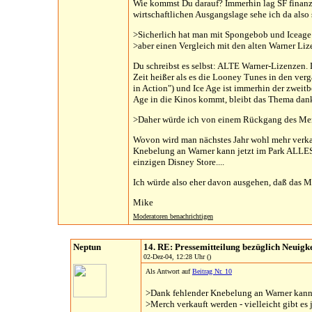
Wie kommst Du darauf? Immerhin lag SF finanzi
wirtschaftlichen Ausgangslage sehe ich da also
>Sicherlich hat man mit Spongebob und Iceage
>aber einen Vergleich mit den alten Warner Lize
Du schreibst es selbst: ALTE Warner-Lizenzen.
Zeit heißer als es die Looney Tunes in den ver
in Action") und Ice Age ist immerhin der zweit
Age in die Kinos kommt, bleibt das Thema dan
>Daher würde ich von einem Rückgang des Me
Wovon wird man nächstes Jahr wohl mehr verk
Knebelung an Warner kann jetzt im Park ALLES 
einzigen Disney Store....
Ich würde also eher davon ausgehen, daß das Mer
Mike
Moderatoren benachrichtigen
Neptun
14. RE: Pressemitteilung bezüglich Neuigk
02-Dez-04, 12:28 Uhr ()
Als Antwort auf
Beitrag Nr. 10
>Dank fehlender Knebelung an Warner kann
>Merch verkauft werden - vielleicht gibt es