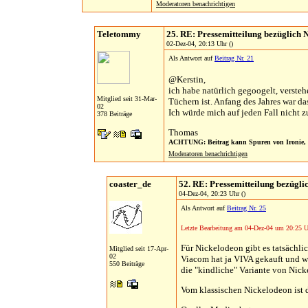
Moderatoren benachrichtigen
Teletommy
25. RE: Pressemitteilung bezüglich 
02-Dez-04, 20:13 Uhr ()
Als Antwort auf
Beitrag Nr. 21
@Kerstin,
ich habe natürlich gegoogelt, versteh
Mitglied seit 31-Mar-
Tüchern ist. Anfang des Jahres war d
02
Ich würde mich auf jeden Fall nicht z
378 Beiträge
Thomas
ACHTUNG: Beitrag kann Spuren von Ironie, D
Moderatoren benachrichtigen
coaster_de
52. RE: Pressemitteilung bezügli
04-Dez-04, 20:23 Uhr ()
Als Antwort auf
Beitrag Nr. 25
Letzte Bearbeitung am 04-Dez-04 um 20:25 U
Für Nickelodeon gibt es tatsächli
Mitglied seit 17-Apr-
02
Viacom hat ja VIVA gekauft und w
550 Beiträge
die "kindliche" Variante von Nic
Vom klassischen Nickelodeon ist 