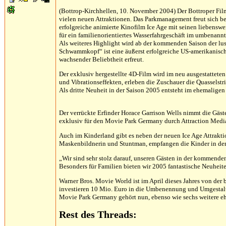
(Bottrop-Kirchhellen, 10. November 2004) Der Bottroper Fi
vielen neuen Attraktionen. Das Parkmanagement freut sich bes
erfolgreiche animierte Kinofilm Ice Age mit seinen liebensw
für ein familienorientiertes Wasserfahrgeschäft im umbenan
Als weiteres Highlight wird ab der kommenden Saison der 
Schwammkopf“ ist eine äußerst erfolgreiche US-amerikanische
wachsender Beliebtheit erfreut.
Der exklusiv hergestellte 4D-Film wird im neu ausgestatteten
und Vibrationseffekten, erleben die Zuschauer die Quassels
Als dritte Neuheit in der Saison 2005 entsteht im ehemalig
Der verrückte Erfinder Horace Garrison Wells nimmt die Gäste
exklusiv für den Movie Park Germany durch Attraction Media 
Auch im Kinderland gibt es neben der neuen Ice Age Attraktio
Maskenbildnerin und Stuntman, empfangen die Kinder in de
„Wir sind sehr stolz darauf, unseren Gästen in der kommend
Besonders für Familien bieten wir 2005 fantastische Neuhei
Warner Bros. Movie World ist im April dieses Jahres von der
investieren 10 Mio. Euro in die Umbenennung und Umgestalt
Movie Park Germany gehört nun, ebenso wie sechs weitere ehe
Rest des Threads: