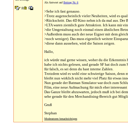
Als Antwort auf
Beitrag Nr. 6
>Sehe ich fast genauso.
>Trotz augenscheinlich vieler Neuheiten, wird es qual
>Rückschritt. Das 4D Kino nehm ich da mal aus. Der 
>LTA waren ziemlich gute Attraktion. Ich kann mir ein
>die Umgestaltung noch einmal einen ähnlichen Betra
>Außerdem muss auch der neue Eigner mit dem gleic
>noch weniger). Das muss eigentlich weitere Einspar
>diese dann aussehen, wird die Saison zeigen.
Hallo,
ich würde mal gerne wissen, woher du die Erkenntnis
habe ich nichts gelesen, und gerade SF hat doch zum S
für falsch, es sei denn du hast interne Zahlen.
Trotzdem wird es wohl eine schwierige Saison, denn 
bleibt nun wirklich nicht mehr viel Platz für etwas in
Nun gerade der Batman Simulator war doch zum Schluß 
Film, eine neue Aufmachung für mich eher interessant 
Das Ganze bleibt abzuwarten, jedoch muß ich bei de
sehe gerade für den Merchandising-Bereich gut Mögli
Gruß
Stephan
Moderatoren benachrichtigen