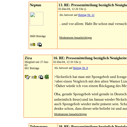
Neptun
13. RE: Pressemitteilung bezüglich Neuigk
02-Dez-04, 12:26 Uhr ()
Als Antwort auf
Beitrag Nr. 12
...und vor allem: Habt Ihr schon mal vers
3660 Beiträge
Moderatoren benachrichtigen
Zira
16. RE: Pressemitteilung bezüglich Neuigkeit
Mitglied seit 27-Jun-
02-Dez-04, 12:33 Uhr ()
02
Als Antwort auf
Beitrag Nr. 8
661 Beiträge
>Sicherlich hat man mit Spongebob und Iceage
>aber einen Vergleich mit den alten Warner Lize
>Daher würde ich von einem Rückgang des Me
Oha, gerade Spongebob wird gerade in Deutschl
unheimlich freue) und im Januar wieder Nickel
auch Spongebob wieder mehr präsent sein. Scha
denke schon, dass dieser sehr beliebt ist und au
Moderatoren benachrichtigen
Teletommy
20. RE: Pressemitteilung bezüglich Neuigk