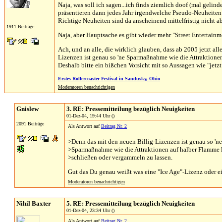
Naja, was soll ich sagen...ich finds ziemlich doof (mal geli
präsentieren dann jedes Jahr irgendwelche Pseudo-Neuheiten
Richtige Neuheiten sind da anscheinend mittelfristig nicht a
1911 Beiträge
Naja, aber Hauptsache es gibt wieder mehr "Street Entertainme
Ach, und an alle, die wirklich glauben, dass ab 2005 jetzt 
Lizenzen ist genau so 'ne Sparmaßnahme wie die Attraktionen
Deshalb bitte ein bißchen Vorsicht mit so Aussagen wie "jetzt i
Erstes Rollercoaster Festival in Sandusky, Ohio
Moderatoren benachrichtigen
Gnislew
3. RE: Pressemitteilung bezüglich Neuigkeiten
01-Dez-04, 19:44 Uhr ()
2091 Beiträge
Als Antwort auf
Beitrag Nr. 2
>Denn das mit den neuen Billig-Lizenzen ist genau so 'ne
>Sparmaßnahme wie die Attraktionen auf halber Flamme l
>schließen oder vergammeln zu lassen.
Gut das Du genau weißt was eine "Ice Age"-Lizenz oder 
Moderatoren benachrichtigen
Nihil Baxter
5. RE: Pressemitteilung bezüglich Neuigkeiten
01-Dez-04, 23:34 Uhr ()
Als Antwort auf
Beitrag Nr. 2