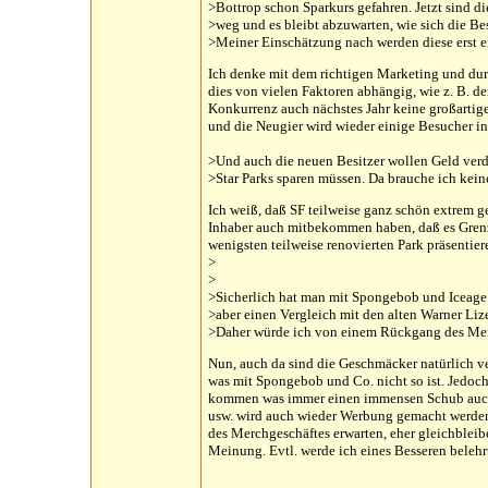
>Bottrop schon Sparkurs gefahren. Jetzt sind d
>weg und es bleibt abzuwarten, wie sich die B
>Meiner Einschätzung nach werden diese erst e
Ich denke mit dem richtigen Marketing und durc
dies von vielen Faktoren abhängig, wie z. B. dem
Konkurrenz auch nächstes Jahr keine großartig
und die Neugier wird wieder einige Besucher in 
>Und auch die neuen Besitzer wollen Geld verd
>Star Parks sparen müssen. Da brauche ich keine
Ich weiß, daß SF teilweise ganz schön extrem ge
Inhaber auch mitbekommen haben, daß es Grenze
wenigsten teilweise renovierten Park präsentier
>
>
>Sicherlich hat man mit Spongebob und Iceage
>aber einen Vergleich mit den alten Warner Lize
>Daher würde ich von einem Rückgang des Me
Nun, auch da sind die Geschmäcker natürlich ve
was mit Spongebob und Co. nicht so ist. Jedoch 
kommen was immer einen immensen Schub auch f
usw. wird auch wieder Werbung gemacht werden,
des Merchgeschäftes erwarten, eher gleichbleibe
Meinung. Evtl. werde ich eines Besseren belehr