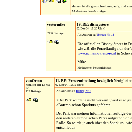
derzeit ist die großschreibung aufgrund eine
Moderatoren benachrichtigen
vestermike
19. RE: disneystore
02-Dez-04, 13:20 Uhr ()
5986 Beiträge
Als Antwort auf
Beitrag Nr. 18
Die offiziellen Disney Stores in
wie z.B. die Porzellanfiguren der
www.acmemoviestore.nl
in Scheve
Mike
Moderatoren benachrichtigen
vanOrton
11. RE: Pressemitteilung bezüglich Neuigkeite
Mitglied seit 13-Mai-
02-Dez-04, 12:15 Uhr ()
02
Als Antwort auf
Beitrag Nr. 8
119 Beiträge
>Der Park wurde ja nicht verkauft, weil er so gut
>Bottrop schon Sparkurs gefahren.
Der Park war meinen Informationen zufolge der 
den anderen europäischen Parks aufgrund von e
Rolle. So wurde ja auch über den Sparkurs - w
entschieden.