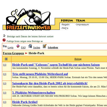
Beiträge nach Datum der letzten Antwort sortiert
Farbige Icons zeigen neue Beiträge an
Login
FAQ
Suchen
Schreiben
Foren-Gruppen
Heide-Park
Beitrag
Heide-Park und "Colossos" sagen Tschuß bis zur nächsten Saison
Am kommenden Sonntag, 4. November schließt der Heide-Park Soltau seine Pforten. Nach einer doc
Trio stellt neuen Pfahlsitz-Weltrekord auf
Soltau. Montag, 29.10.01, 13:00 Uhr, HEIDE-PARK Soltau. Erstmals hat ein Trio den neuen Weltr
Saisonkarte für den Heide-Park 2002 ab jetzt erhältlich!
Der Heide-Park weist daraufhin, dass es bereits schon für die kommende Saison, die am 23. März 
5. Pfahlsitz-Weltmeisterschaften
AM 29. OKTOBER STEHT EIN NEUER WELTREKORD Soltau. Wie lange können Menschen auf Hol
Heide Park Artikel
Walsroder Zeitung Größte Stahl-Achterbahn der Welt in der Heide geplant Freizeitparks: Bilanz und