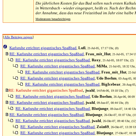
Die jährlichen Kosten für das Bad sollen nach ersten Kalku
in Wettersbach - wieder eingespart, heißt es. Nach der Rech
der Annahme, dass das neue Freizeitbad im Jahr eine halbe 
Moderatoren benachrichtigen
[
Alle Beiträge zeigen
]
Karlsruhe errichtet gigantisches Spaßbad
,
Lufi
, 21-Jul-05, 17:17 Uhr, (0)
RE: Karlsruhe errichtet gigantisches Spaßbad
,
Frau_mit_Hut
, 21-Jul-05, 17:34 Uh
RE: Karlsruhe errichtet gigantisches Spaßbad
,
Roxy
, 21-Jul-05, 18:07 Uhr, (2)
RE: Karlsruhe errichtet gigantisches Spaßbad
,
MiMa
, 21-Jul-05, 18:32 Uhr,
RE: Karlsruhe errichtet gigantisches Spaßbad
,
Frau_mit_Hut
, 22-Jul
RE: Karlsruhe errichtet gigantisches Spaßbad
,
Udo Boehm
, 03-Aug-05, 00
RE: Karlsruhe errichtet gigantisches Spaßbad
,
BigIcebear
, 26-Aug-05,
,
RE: Karlsruhe errichtet gigantisches Spaßbad
jwahl
, 14-Feb-06, 19:18 Uhr, (7)
RE: Karlsruhe errichtet gigantisches Spaßbad
,
Udo Boehm
, 26-Apr-06, 00:09 
RE: Karlsruhe errichtet gigantisches Spaßbad
,
jwahl
, 09-Jun-07, 00:44 Uhr, (9)
RE: Karlsruhe errichtet gigantisches Spaßbad
,
Blutjunge
, 09-Jun-07, 14:40 Uhr
RE: Karlsruhe errichtet gigantisches Spaßbad
,
Blutjunge
, 26-Okt-07, 01:07 Uhr, (1
RE: Karlsruhe errichtet gigantisches Spaßbad
,
jwahl
, 26-Okt-07, 09:40 Uhr, (12
RE: Karlsruhe errichtet gigantisches Spaßbad
,
Zoin69
, 26-Okt-07, 13:39 Uh
RE: Karlsruhe errichtet gigantisches Spaßbad
,
Blutjunge
, 27-Okt-07, 01:08