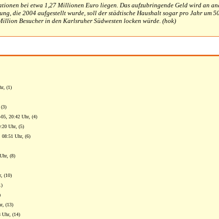
lationen bei etwa 1,27 Millionen Euro liegen. Das aufzubringende Geld wird an an
nung, die 2004 aufgestellt wurde, soll der städtische Haushalt sogar pro Jahr um 
Million Besucher in den Karlsruher Südwesten locken würde. (hok)
r, (1)
 (3)
-05, 20:42 Uhr, (4)
:20 Uhr, (5)
 08:51 Uhr, (6)
Uhr, (8)
, (10)
1)
)
r, (13)
 Uhr, (14)