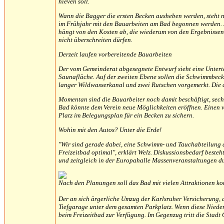
hieven soll.
Wann die Bagger die ersten Becken ausheben werden, steht no
im Frühjahr mit den Bauarbeiten am Bad begonnen werden. S
hängt von den Kosten ab, die wiederum von den Ergebnissen
nicht überschreiten dürfen.
Derzeit laufen vorbereitende Bauarbeiten
Der vom Gemeinderat abgesegnete Entwurf sieht eine Unterte
Saunafläche. Auf der zweiten Ebene sollen die Schwimmbeck
langer Wildwasserkanal und zwei Rutschen vorgemerkt. Die d
Momentan sind die Bauarbeiter noch damit beschäftigt, sechs 
Bad könnte dem Verein neue Möglichkeiten eröffnen. Einen ver
Platz im Belegungsplan für ein Becken zu sichern.
Wohin mit den Autos? Unter die Erde!
"Wir sind gerade dabei, eine Schwimm- und Tauchabteilung a
Freizeitbad optimal", erklärt Welz. Diskussionsbedarf best
und zeitgleich in der Europahalle Massenveranstaltungen d
Nach den Planungen soll das Bad mit vielen Attraktionen k
Der an sich ärgerliche Umzug der Karlsruher Versicherung, 
Tiefgarage unter dem gesamten Parkplatz. Wenn diese Niederla
beim Freizeitbad zur Verfügung. Im Gegenzug tritt die Stadt