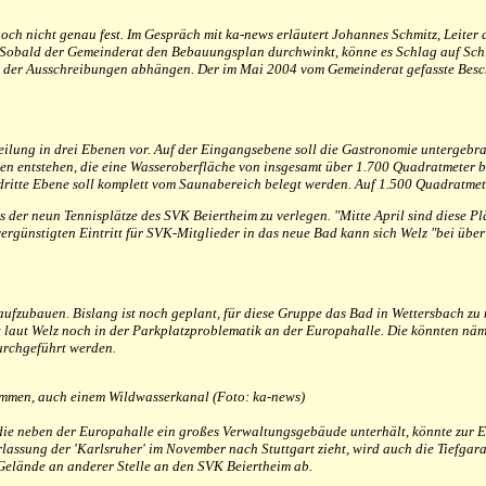
ch nicht genau fest. Im Gespräch mit ka-news erläutert Johannes Schmitz, Leiter d
obald der Gemeinderat den Bebauungsplan durchwinkt, könne es Schlag auf Schlag 
 der Ausschreibungen abhängen. Der im Mai 2004 vom Gemeinderat gefasste Beschlu
ilung in drei Ebenen vor. Auf der Eingangsebene soll die Gastronomie untergebra
en entstehen, die eine Wasseroberfläche von insgesamt über 1.700 Quadratmeter b
ritte Ebene soll komplett vom Saunabereich belegt werden. Auf 1.500 Quadratmete
der neun Tennisplätze des SVK Beiertheim zu verlegen. "Mitte April sind diese Plä
günstigten Eintritt für SVK-Mitglieder in das neue Bad kann sich Welz "bei über 3
ufzubauen. Bislang ist noch geplant, für diese Gruppe das Bad in Wettersbach zu
eht laut Welz noch in der Parkplatzproblematik an der Europahalle. Die könnten n
urchgeführt werden.
ommen, auch einem Wildwasserkanal (Foto: ka-news)
die neben der Europahalle ein großes Verwaltungsgebäude unterhält, könnte zur E
ssung der 'Karlsruher' im November nach Stuttgart zieht, wird auch die Tiefgarage f
 Gelände an anderer Stelle an den SVK Beiertheim ab.