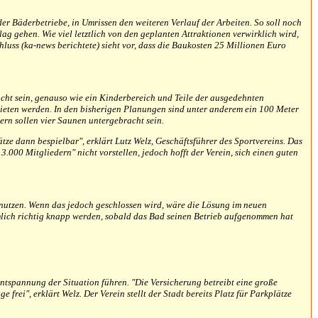
er Bäderbetriebe, in Umrissen den weiteren Verlauf der Arbeiten. So soll noch
gehen. Wie viel letztlich von den geplanten Attraktionen verwirklich wird,
ss (ka-news berichtete) sieht vor, dass die Baukosten 25 Millionen Euro
cht sein, genauso wie ein Kinderbereich und Teile der ausgedehnten
ieten werden. In den bisherigen Planungen sind unter anderem ein 100 Meter
rn sollen vier Saunen untergebracht sein.
tze dann bespielbar", erklärt Lutz Welz, Geschäftsführer des Sportvereins. Das
.000 Mitgliedern" nicht vorstellen, jedoch hofft der Verein, sich einen guten
 nutzen. Wenn das jedoch geschlossen wird, wäre die Lösung im neuen
ämlich richtig knapp werden, sobald das Bad seinen Betrieb aufgenommen hat
ntspannung der Situation führen. "Die Versicherung betreibt eine große
rei", erklärt Welz. Der Verein stellt der Stadt bereits Platz für Parkplätze