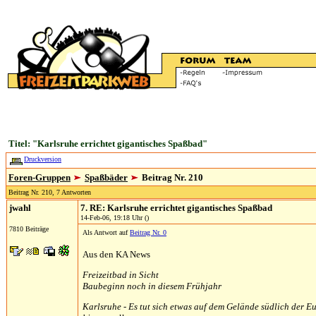
Titel: "Karlsruhe errichtet gigantisches Spaßbad"
Druckversion
Foren-Gruppen
Spaßbäder
Beitrag Nr. 210
Beitrag Nr. 210, 7 Antworten
jwahl
7. RE: Karlsruhe errichtet gigantisches Spaßbad
14-Feb-06, 19:18 Uhr ()
7810 Beiträge
Als Antwort auf
Beitrag Nr. 0
Aus den KA News
Freizeitbad in Sicht
Baubeginn noch in diesem Frühjahr
Karlsruhe - Es tut sich etwas auf dem Gelände südlich der E