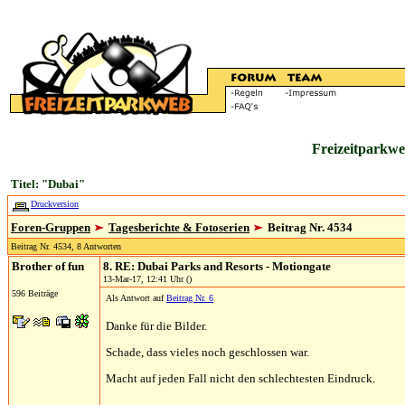
Freizeitparkwe
Titel: "Dubai"
Druckversion
Foren-Gruppen
Tagesberichte & Fotoserien
Beitrag Nr. 4534
Beitrag Nr. 4534, 8 Antworten
Brother of fun
8. RE: Dubai Parks and Resorts - Motiongate
13-Mar-17, 12:41 Uhr ()
596 Beiträge
Als Antwort auf
Beitrag Nr. 6
Danke für die Bilder.
Schade, dass vieles noch geschlossen war.
Macht auf jeden Fall nicht den schlechtesten Eindruck.