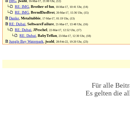
IMG
,
jwahl
, 16-Mar-17, 21:00 Uhr, (12)
RE: IMG
,
Brother of fun
, 18-Mar-17, 10:41 Uhr, (14)
RE: IMG
,
BerndDasBrot
, 20-Mar-17, 15:36 Uhr, (15)
Danke
,
Metaltubbie
, 17-Mar-17, 01:19 Uhr, (13)
RE: Dubai
,
SoftwareFailure
, 21-Mar-17, 13:48 Uhr, (16)
RE: Dubai
,
JPeschel
, 22-Mar-17, 12:52 Uhr, (17)
RE: Dubai
,
BabyTeffan
, 23-Mar-17, 12:30 Uhr, (18)
Jungle Bay Waterpark
,
jwahl
, 28-Feb-22, 19:20 Uhr, (23)
Für alle Beit
Es gelten die 