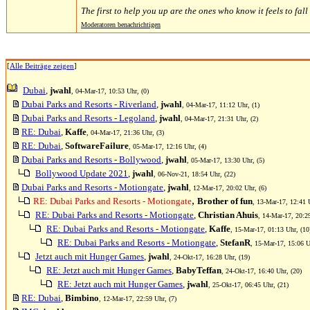
The first to help you up are the ones who know it feels to fal
Moderatoren benachrichtigen
[
Alle Beiträge zeigen
]
Dubai
,
jwahl
, 04-Mar-17, 10:53 Uhr, (0)
Dubai Parks and Resorts - Riverland
,
jwahl
, 04-Mar-17, 11:12 Uhr, (1)
Dubai Parks and Resorts - Legoland
,
jwahl
, 04-Mar-17, 21:31 Uhr, (2)
RE: Dubai
,
Kaffe
, 04-Mar-17, 21:36 Uhr, (3)
RE: Dubai
,
SoftwareFailure
, 05-Mar-17, 12:16 Uhr, (4)
Dubai Parks and Resorts - Bollywood
,
jwahl
, 05-Mar-17, 13:30 Uhr, (5)
Bollywood Update 2021
,
jwahl
, 06-Nov-21, 18:54 Uhr, (22)
Dubai Parks and Resorts - Motiongate
,
jwahl
, 12-Mar-17, 20:02 Uhr, (6)
,
RE: Dubai Parks and Resorts - Motiongate
Brother of fun
, 13-Mar-17, 12:41 U
RE: Dubai Parks and Resorts - Motiongate
,
Christian Ahuis
, 14-Mar-17, 20:29
RE: Dubai Parks and Resorts - Motiongate
,
Kaffe
, 15-Mar-17, 01:13 Uhr, (10
RE: Dubai Parks and Resorts - Motiongate
,
StefanR
, 15-Mar-17, 15:06 U
Jetzt auch mit Hunger Games
,
jwahl
, 24-Okt-17, 16:28 Uhr, (19)
RE: Jetzt auch mit Hunger Games
,
BabyTeffan
, 24-Okt-17, 16:40 Uhr, (20)
RE: Jetzt auch mit Hunger Games
,
jwahl
, 25-Okt-17, 06:45 Uhr, (21)
RE: Dubai
,
Bimbino
, 12-Mar-17, 22:59 Uhr, (7)