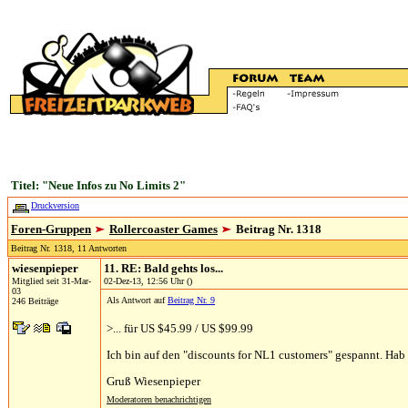
Titel: "Neue Infos zu No Limits 2"
Druckversion
Foren-Gruppen
Rollercoaster Games
Beitrag Nr. 1318
Beitrag Nr. 1318, 11 Antworten
wiesenpieper
11. RE: Bald gehts los...
Mitglied seit 31-Mar-
02-Dez-13, 12:56 Uhr ()
03
Als Antwort auf
Beitrag Nr. 9
246 Beiträge
>... für US $45.99 / US $99.99
Ich bin auf den "discounts for NL1 customers" gespannt. Hab 
Gruß Wiesenpieper
Moderatoren benachrichtigen