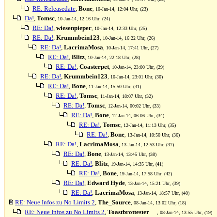
RE: Releasedate
,
Bone
, 10-Jan-14, 12:04 Uhr, (23)
Da!
,
Tomsc
, 10-Jan-14, 12:16 Uhr, (24)
RE: Da!
,
wiesenpieper
, 10-Jan-14, 12:33 Uhr, (25)
RE: Da!
,
Krummbein123
, 10-Jan-14, 16:22 Uhr, (26)
RE: Da!
,
LacrimaMosa
, 10-Jan-14, 17:41 Uhr, (27)
RE: Da!
,
Blitz
, 10-Jan-14, 22:18 Uhr, (28)
RE: Da!
,
Coasterpet
, 10-Jan-14, 23:00 Uhr, (29)
RE: Da!
,
Krummbein123
, 10-Jan-14, 23:01 Uhr, (30)
RE: Da!
,
Bone
, 11-Jan-14, 15:50 Uhr, (31)
RE: Da!
,
Tomsc
, 11-Jan-14, 18:07 Uhr, (32)
RE: Da!
,
Tomsc
, 12-Jan-14, 00:02 Uhr, (33)
RE: Da!
,
Bone
, 12-Jan-14, 06:06 Uhr, (34)
RE: Da!
,
Tomsc
, 12-Jan-14, 11:13 Uhr, (35)
RE: Da!
,
Bone
, 13-Jan-14, 10:50 Uhr, (36)
RE: Da!
,
LacrimaMosa
, 13-Jan-14, 12:53 Uhr, (37)
RE: Da!
,
Bone
, 13-Jan-14, 13:45 Uhr, (38)
RE: Da!
,
Blitz
, 19-Jan-14, 14:35 Uhr, (41)
RE: Da!
,
Bone
, 19-Jan-14, 17:58 Uhr, (42)
RE: Da!
,
Edward Hyde
, 13-Jan-14, 15:21 Uhr, (39)
RE: Da!
,
LacrimaMosa
, 13-Jan-14, 18:57 Uhr, (40)
RE: Neue Infos zu No Limits 2
,
The_Source
, 08-Jan-14, 13:02 Uhr, (18)
RE: Neue Infos zu No Limits 2
,
Toastbrottester
, 08-Jan-14, 13:55 Uhr, (19)