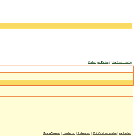
Vorheriger Beitrag
|
Nächster Beitrag
Druck-Version
|
Bearbeiten
|
Antworten
|
Mit Zitat antworten
|
nach oben