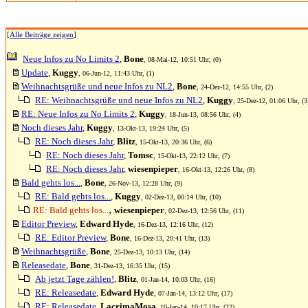
[
Alle Beiträge zeigen
]
Neue Infos zu No Limits 2
,
Bone
, 08-Mai-12, 10:51 Uhr, (0)
Update
,
Kuggy
, 06-Jun-12, 11:43 Uhr, (1)
Weihnachtsgrüße und neue Infos zu NL2
,
Bone
, 24-Dez-12, 14:55 Uhr, (2)
RE: Weihnachtsgrüße und neue Infos zu NL2
,
Kuggy
, 25-Dez-12, 01:06 Uhr, (3
RE: Neue Infos zu No Limits 2
,
Kuggy
, 18-Jun-13, 08:56 Uhr, (4)
Noch dieses Jahr
,
Kuggy
, 13-Okt-13, 19:24 Uhr, (5)
RE: Noch dieses Jahr
,
Blitz
, 15-Okt-13, 20:36 Uhr, (6)
RE: Noch dieses Jahr
,
Tomsc
, 15-Okt-13, 22:12 Uhr, (7)
RE: Noch dieses Jahr
,
wiesenpieper
, 16-Okt-13, 12:26 Uhr, (8)
Bald gehts los...
,
Bone
, 26-Nov-13, 12:28 Uhr, (9)
RE: Bald gehts los...
,
Kuggy
, 02-Dez-13, 00:14 Uhr, (10)
,
RE: Bald gehts los...
wiesenpieper
, 02-Dez-13, 12:56 Uhr, (11)
Editor Preview
,
Edward Hyde
, 16-Dez-13, 12:16 Uhr, (12)
RE: Editor Preview
,
Bone
, 16-Dez-13, 20:41 Uhr, (13)
Weihnachtsgrüße
,
Bone
, 25-Dez-13, 10:13 Uhr, (14)
Releasedate
,
Bone
, 31-Dez-13, 16:35 Uhr, (15)
Ab jetzt Tage zählen!
,
Blitz
, 01-Jan-14, 10:03 Uhr, (16)
RE: Releasedate
,
Edward Hyde
, 07-Jan-14, 13:12 Uhr, (17)
RE: Releasedate
,
LacrimaMosa
, 10-Jan-14, 10:17 Uhr, (22)