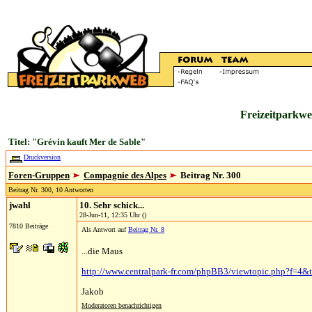
Freizeitparkwe
Titel: "Grévin kauft Mer de Sable"
Druckversion
Foren-Gruppen
Compagnie des Alpes
Beitrag Nr. 300
Beitrag Nr. 300, 10 Antworten
jwahl
10. Sehr schick...
28-Jun-11, 12:35 Uhr ()
7810 Beiträge
Als Antwort auf
Beitrag Nr. 8
...die Maus
http://www.centralpark-fr.com/phpBB3/viewtopic.php?f=
Jakob
Moderatoren benachrichtigen