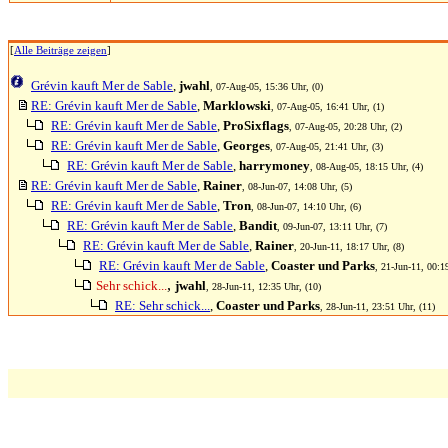
[
Alle Beiträge zeigen
]
Grévin kauft Mer de Sable
,
jwahl
, 07-Aug-05, 15:36 Uhr, (0)
RE: Grévin kauft Mer de Sable
,
Marklowski
, 07-Aug-05, 16:41 Uhr, (1)
RE: Grévin kauft Mer de Sable
,
ProSixflags
, 07-Aug-05, 20:28 Uhr, (2)
RE: Grévin kauft Mer de Sable
,
Georges
, 07-Aug-05, 21:41 Uhr, (3)
RE: Grévin kauft Mer de Sable
,
harrymoney
, 08-Aug-05, 18:15 Uhr, (4)
RE: Grévin kauft Mer de Sable
,
Rainer
, 08-Jun-07, 14:08 Uhr, (5)
RE: Grévin kauft Mer de Sable
,
Tron
, 08-Jun-07, 14:10 Uhr, (6)
RE: Grévin kauft Mer de Sable
,
Bandit
, 09-Jun-07, 13:11 Uhr, (7)
RE: Grévin kauft Mer de Sable
,
Rainer
, 20-Jun-11, 18:17 Uhr, (8)
RE: Grévin kauft Mer de Sable
,
Coaster und Parks
, 21-Jun-11, 00:1
,
Sehr schick...
jwahl
, 28-Jun-11, 12:35 Uhr, (10)
RE: Sehr schick...
,
Coaster und Parks
, 28-Jun-11, 23:51 Uhr, (11)