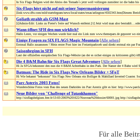
In Six Flags Belgien wird der Abriss des Tornado´s jetzt woll vollzogen zumidest ist die bahn bis a
Six-Flags hört nicht auf mit seiner Supermanisierung
[link:www.dfw.com/mld/startelegram/news/local/states/texas/arlington/4502343.htm|Diesem Berich
Goliath strahlt als GSM-Mast
[i]Admin-Edit: Links zu Pieter's Seite auf Wunsch entfernt.[/i] Jetzt wird man also bestrahlt....ode
Wann öffnet SFH den nun wirklich?
Hallo Leute, vor einigen Wochen wurde hier mal ein Link zum www.themeparx.de gepostet wo ein 
Einige Fragen zu SIX FLAGS Magic Mountain
[
Alle sehen
]
Erstmal Hallo zusammen ! Mein erster Post hier im Freizeitparkweb und direkt erstmal ein par Fr
Saisonbeginn in SFH
Laut der offiziellen europäischen Six Flags-Website (an der es sicher einiges zu kritisieren gibt) öf
Die 4 B&M Bahn für Six Flags Great Adventure
[
Alle sehen
]
Hi Ja SFGA bekommt den nun die 4 B&M Achterbahn in den Park. Der Namer der 4 Bahn wird Su
Batman: The Ride in Six Flags New Orleans Bilder + SFoT
Hi Wie bekannt "bekommt" Six Flags New Orleans ein Bolliger & Mabillard Inverted Coaster. So 
Parc Asterix 2003 Fotos!
Wunderschöne Fotos vom Bau des neuen Darkrides im Parc Asterix gibt es hier: http://www.parcla
Neue Bilder von "Challenge of Tutankhamon"
http://sixflagsbelgium.free.fr/13-03-2003%201622/Nouveau%20dossier/60001.jpg http://sixflagsbe
Für alle Beit