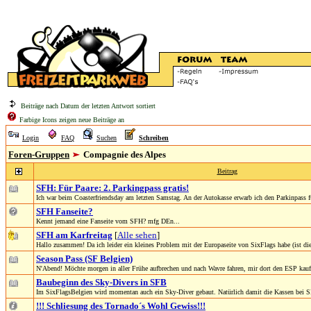
Beiträge nach Datum der letzten Antwort sortiert
Farbige Icons zeigen neue Beiträge an
Login
FAQ
Suchen
Schreiben
Foren-Gruppen
Compagnie des Alpes
Beitrag
SFH: Für Paare: 2. Parkingpass gratis!
Ich war beim Coasterfriendsday am letzten Samstag. An der Autokasse erwarb ich den Parkinpass 
SFH Fanseite?
Kennt jemand eine Fanseite vom SFH? mfg DEn...
SFH am Karfreitag
[
Alle sehen
]
Hallo zusammen! Da ich leider ein kleines Problem mit der Europaseite von SixFlags habe (ist die
Season Pass (SF Belgien)
N'Abend! Möchte morgen in aller Frühe aufbrechen und nach Wavre fahren, mir dort den ESP kau
Baubeginn des Sky-Divers in SFB
Im SixFlagsBelgien wird momentan auch ein Sky-Diver gebaut. Natürlich damit die Kassen bei S
!!! Schliesung des Tornado´s Wohl Gewiss!!!