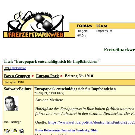
Freizeitparkwe
Titel: "Europapark entschuldigt sich für Impfbändchen"
Druckversion
Foren-Gruppen
Europa-Park
Beitrag Nr. 1910
Beitrag Nr. 1910
SoftwareFailure
Europapark entschuldigt sich für Impfbändchen
20-Aug-21, 11:04 Uhr ()
Aus den Medien:
Hotelgäste des Europaparks in Rust haben farblich untersc
führte zu einem Aufschrei in den sozialen Netzwerken. Der Park
Quelle:
https://www.welt.de/politik/deutschland/article233
1911 Beiträge
Erstes Rollercoaster Festival in Sandusky, Ohio