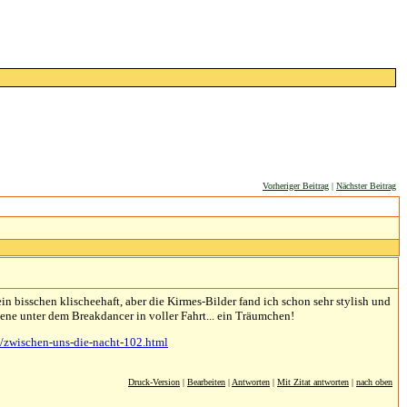
Vorheriger Beitrag
|
Nächster Beitrag
n bisschen klischeehaft, aber die Kirmes-Bilder fand ich schon sehr stylish und
ene unter dem Breakdancer in voller Fahrt... ein Träumchen!
el/zwischen-uns-die-nacht-102.html
Druck-Version
|
Bearbeiten
|
Antworten
|
Mit Zitat antworten
|
nach oben