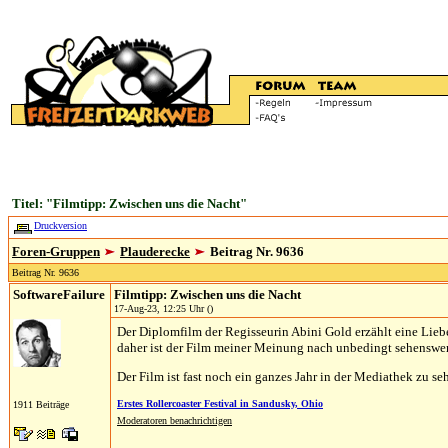
Titel: "Filmtipp: Zwischen uns die Nacht"
Druckversion
Foren-Gruppen
Plauderecke
Beitrag Nr. 9636
Beitrag Nr. 9636
SoftwareFailure
Filmtipp: Zwischen uns die Nacht
17-Aug-23, 12:25 Uhr ()
Der Diplomfilm der Regisseurin Abini Gold erzählt eine Liebe
daher ist der Film meiner Meinung nach unbedingt sehenswert
Der Film ist fast noch ein ganzes Jahr in der Mediathek zu seh
Erstes Rollercoaster Festival in Sandusky, Ohio
1911 Beiträge
Moderatoren benachrichtigen