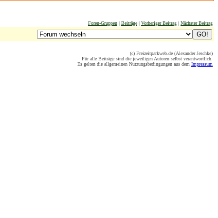
Foren-Gruppen
|
Beiträge
|
Vorheriger Beitrag
|
Nächster Beitrag
(c) Freizeitparkweb.de (Alexander Jeschke)
Für alle Beiträge sind die jeweiligen Autoren selbst verantwortlich.
Es gelten die allgemeinen Nutzungsbedingungen aus dem
Impressum