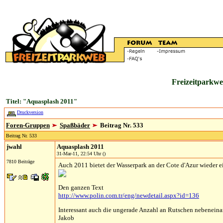
Freizeitparkwe
Titel: "Aquasplash 2011"
Druckversion
Foren-Gruppen
Spaßbäder
Beitrag Nr. 533
Beitrag Nr. 533
jwahl
Aquasplash 2011
31-Mar-11, 22:54 Uhr ()
7810 Beiträge
Auch 2011 bietet der Wasserpark an der Cote d'Azur wieder e
Den ganzen Text
http://www.polin.com.tr/eng/newdetail.aspx?id=136
Interessant auch die ungerade Anzahl an Rutschen nebeneina
Jakob