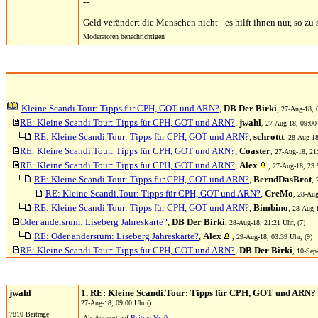
--
Geld verändert die Menschen nicht - es hilft ihnen nur, so zu s
Moderatoren benachrichtigen
Kleine Scandi.Tour: Tipps für CPH, GOT und ARN?
,
DB Der Birki
, 27-Aug-18, 
RE: Kleine Scandi.Tour: Tipps für CPH, GOT und ARN?
,
jwahl
, 27-Aug-18, 09:00 
RE: Kleine Scandi.Tour: Tipps für CPH, GOT und ARN?
,
schrottt
, 28-Aug-18
RE: Kleine Scandi.Tour: Tipps für CPH, GOT und ARN?
,
Coaster
, 27-Aug-18, 21:
RE: Kleine Scandi.Tour: Tipps für CPH, GOT und ARN?
,
Alex
, 27-Aug-18, 23:
RE: Kleine Scandi.Tour: Tipps für CPH, GOT und ARN?
,
BerndDasBrot
, 
RE: Kleine Scandi.Tour: Tipps für CPH, GOT und ARN?
,
CreMo
, 28-Aug
RE: Kleine Scandi.Tour: Tipps für CPH, GOT und ARN?
,
Bimbino
, 28-Aug-1
Oder andersrum: Liseberg Jahreskarte?
,
DB Der Birki
, 28-Aug-18, 21:21 Uhr, (7)
RE: Oder andersrum: Liseberg Jahreskarte?
,
Alex
, 29-Aug-18, 03:39 Uhr, (9)
RE: Kleine Scandi.Tour: Tipps für CPH, GOT und ARN?
,
DB Der Birki
, 10-Sep
jwahl
1. RE: Kleine Scandi.Tour: Tipps für CPH, GOT und ARN?
27-Aug-18, 09:00 Uhr ()
7810 Beiträge
Als Antwort auf
Beitrag Nr. 0