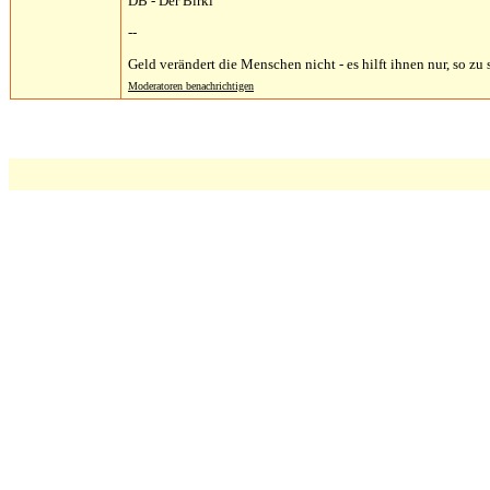
DB - Der Birki
--
Geld verändert die Menschen nicht - es hilft ihnen nur, so zu s
Moderatoren benachrichtigen