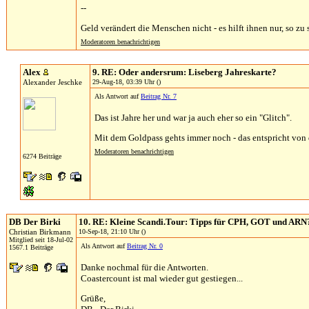
--
Geld verändert die Menschen nicht - es hilft ihnen nur, so zu s
Moderatoren benachrichtigen
Alex
9. RE: Oder andersrum: Liseberg Jahreskarte?
Alexander Jeschke
29-Aug-18, 03:39 Uhr ()
Als Antwort auf
Beitrag Nr. 7
Das ist Jahre her und war ja auch eher so ein "Glitch".
Mit dem Goldpass gehts immer noch - das entspricht von 
Moderatoren benachrichtigen
6274 Beiträge
DB Der Birki
10. RE: Kleine Scandi.Tour: Tipps für CPH, GOT und ARN
Christian Birkmann
10-Sep-18, 21:10 Uhr ()
Mitglied seit 18-Jul-02
Als Antwort auf
Beitrag Nr. 0
1567.1 Beiträge
Danke nochmal für die Antworten.
Coastercount ist mal wieder gut gestiegen...
Grüße,