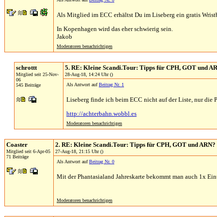
Als Mitglied im ECC erhältst Du im Liseberg ein gratis Wrist
In Kopenhagen wird das eher schwierig sein.
Jakob
Moderatoren benachrichtigen
schrottt
5. RE: Kleine Scandi.Tour: Tipps für CPH, GOT und A
Mitglied seit 25-Nov-
28-Aug-18, 14:24 Uhr ()
06
Als Antwort auf
Beitrag Nr. 1
545 Beiträge
Liseberg finde ich beim ECC nicht auf der Liste, nur die 
http://achterbahn.wobbl.es
Moderatoren benachrichtigen
Coaster
2. RE: Kleine Scandi.Tour: Tipps für CPH, GOT und ARN?
Mitglied seit 6-Apr-05
27-Aug-18, 21:15 Uhr ()
71 Beiträge
Als Antwort auf
Beitrag Nr. 0
Mit der Phantasialand Jahreskarte bekommt man auch 1x Eintr
Moderatoren benachrichtigen