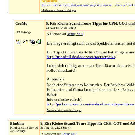
Brötchen
You can live in a car, but you can't drift in a house.
- Jeremy Clark
Moderatoren benachrichtigen
CreMo
6. RE: Kleine Scandi.Tour: Tipps für CPH, GOT un
28-Aug-18, 14:50 Uhr ()
197 Beiträge
Als Antwort auf
Beitrag Nr. 4
Die Frage erübrigt sich, da das Spukhotel Gasten seit 
Die Tripsdrill-Jahreskarte für 89 Euro hat übrigens au
http://tripsdrill.de/de/service/partnerparks
/
Lohnt sich richtig, wenn man über Dänemark anreist (d
volle Jahreskarte!
Ansonsten:
Noch eine Stimme pro Kolmarden. Der Park bzw. Wildfi
Kolmarden und Gröna Lund gehören beide zu Parks and 
Rabatt.
Info (auf schwedisch):
http://parksandresorts.com/sa-far-du-rabatt-pa-ditt-na
Moderatoren benachrichtigen
Bimbino
8. RE: Kleine Scandi.Tour: Tipps für CPH, GOT und A
Mitglied seit 3-Nov-10
28-Aug-18, 21:28 Uhr ()
259 Beiträge
Als Antwort auf
Beitrag Nr. 3