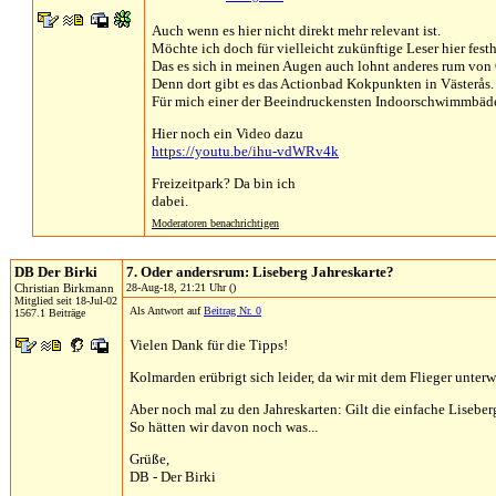
Auch wenn es hier nicht direkt mehr relevant ist.
Möchte ich doch für vielleicht zukünftige Leser hier festh
Das es sich in meinen Augen auch lohnt anderes rum von
Denn dort gibt es das Actionbad Kokpunkten in Västerås.
Für mich einer der Beeindruckensten Indoorschwimmbäder
Hier noch ein Video dazu
https://youtu.be/ihu-vdWRv4k
Freizeitpark? Da bin ich
dabei.
Moderatoren benachrichtigen
DB Der Birki
7. Oder andersrum: Liseberg Jahreskarte?
Christian Birkmann
28-Aug-18, 21:21 Uhr ()
Mitglied seit 18-Jul-02
Als Antwort auf
Beitrag Nr. 0
1567.1 Beiträge
Vielen Dank für die Tipps!
Kolmarden erübrigt sich leider, da wir mit dem Flieger unte
Aber noch mal zu den Jahreskarten: Gilt die einfache Liseberg
So hätten wir davon noch was...
Grüße,
DB - Der Birki