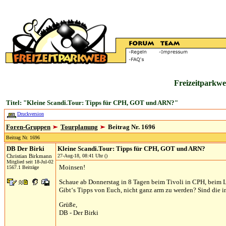
Freizeitparkwe
Titel: "Kleine Scandi.Tour: Tipps für CPH, GOT und ARN?"
Druckversion
Foren-Gruppen
Tourplanung
Beitrag Nr. 1696
Beitrag Nr. 1696
DB Der Birki
Kleine Scandi.Tour: Tipps für CPH, GOT und ARN?
Christian Birkmann
27-Aug-18, 08:41 Uhr ()
Mitglied seit 18-Jul-02
Moinsen!
1567.1 Beiträge
Schaue ab Donnerstag in 8 Tagen beim Tivoli in CPH, beim 
Gibt‘s Tipps von Euch, nicht ganz arm zu werden? Sind die i
Grüße,
DB - Der Birki