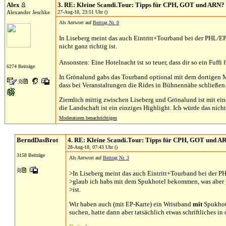
Alex
3. RE: Kleine Scandi.Tour: Tipps für CPH, GOT und ARN?
Alexander Jeschke
27-Aug-18, 23:51 Uhr ()
Als Antwort auf
Beitrag Nr. 0
In Liseberg meint das auch Eintritt+Tourband bei der PHL/EP
nicht ganz richtig ist.
Ansonsten: Eine Hotelnacht ist so teuer, dass dir so ein Fuffi f
6274 Beiträge
In Grönalund gabs das Tourband optional mit dem dortigen M
dass bei Veranstaltungen die Rides in Bühnennähe schließen
Ziemlich mittig zwischen Liseberg und Grönalund ist mit e
die Landschaft ist ein einziges Highlight. Ich würde das nich
Moderatoren benachrichtigen
BerndDasBrot
4. RE: Kleine Scandi.Tour: Tipps für CPH, GOT und A
28-Aug-18, 07:43 Uhr ()
3158 Beiträge
Als Antwort auf
Beitrag Nr. 3
>In Liseberg meint das auch Eintritt+Tourband bei der PH
>glaub ich habs mit dem Spukhotel bekommen, was aber g
>ist.
Wir haben auch (mit EP-Karte) ein Wristband
mit
Spukhote
suchen, hatte dann aber tatsächlich etwas schriftliches in