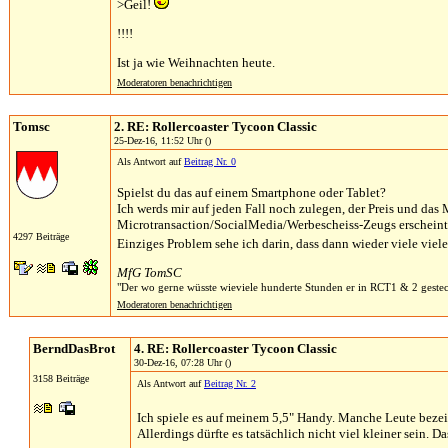
>Geil!
!!!!
Ist ja wie Weihnachten heute.
Moderatoren benachrichtigen
Tomsc
2. RE: Rollercoaster Tycoon Classic
25-Dez-16, 11:52 Uhr ()
Als Antwort auf
Beitrag Nr. 0
Spielst du das auf einem Smartphone oder Tablet?
Ich werds mir auf jeden Fall noch zulegen, der Preis und da
Microtransaction/SocialMedia/Werbescheiss-Zeugs erscheint m
4297 Beiträge
Einziges Problem sehe ich darin, dass dann wieder viele viel
MfG TomSC
"Der wo gerne wüsste wieviele hunderte Stunden er in RCT1 & 2 gestec
Moderatoren benachrichtigen
BerndDasBrot
4. RE: Rollercoaster Tycoon Classic
30-Dez-16, 07:28 Uhr ()
3158 Beiträge
Als Antwort auf
Beitrag Nr. 2
Ich spiele es auf meinem 5,5" Handy. Manche Leute bezeic
Allerdings dürfte es tatsächlich nicht viel kleiner sein. 