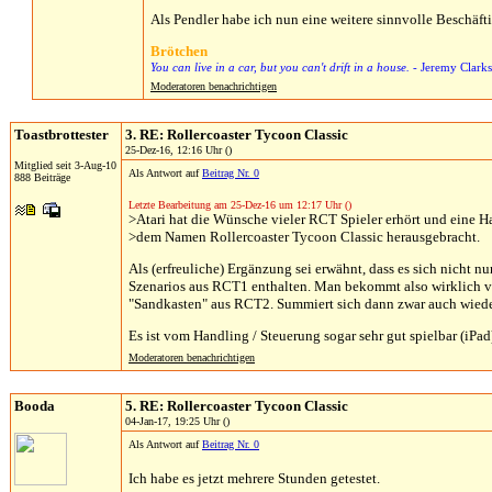
Als Pendler habe ich nun eine weitere sinnvolle Beschäf
Brötchen
You can live in a car, but you can't drift in a house.
- Jeremy Clark
Moderatoren benachrichtigen
Toastbrottester
3. RE: Rollercoaster Tycoon Classic
25-Dez-16, 12:16 Uhr ()
Mitglied seit 3-Aug-10
Als Antwort auf
Beitrag Nr. 0
888 Beiträge
Letzte Bearbeitung am 25-Dez-16 um 12:17 Uhr ()
>Atari hat die Wünsche vieler RCT Spieler erhört und eine
>dem Namen Rollercoaster Tycoon Classic herausgebracht.
Als (erfreuliche) Ergänzung sei erwähnt, dass es sich nicht n
Szenarios aus RCT1 enthalten. Man bekommt also wirklich vi
"Sandkasten" aus RCT2. Summiert sich dann zwar auch wieder
Es ist vom Handling / Steuerung sogar sehr gut spielbar (iPa
Moderatoren benachrichtigen
Booda
5. RE: Rollercoaster Tycoon Classic
04-Jan-17, 19:25 Uhr ()
Als Antwort auf
Beitrag Nr. 0
Ich habe es jetzt mehrere Stunden getestet.