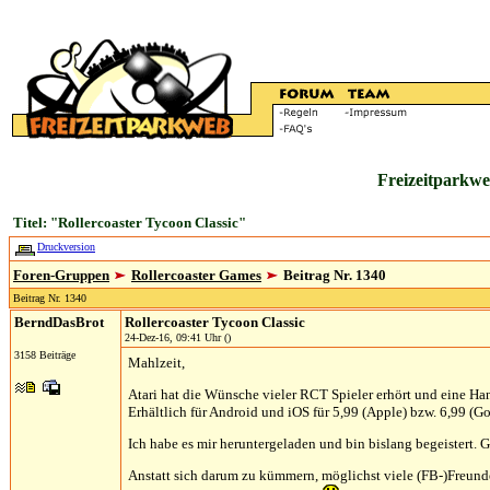
Freizeitparkwe
Titel: "Rollercoaster Tycoon Classic"
Druckversion
Foren-Gruppen
Rollercoaster Games
Beitrag Nr. 1340
Beitrag Nr. 1340
BerndDasBrot
Rollercoaster Tycoon Classic
24-Dez-16, 09:41 Uhr ()
3158 Beiträge
Mahlzeit,
Atari hat die Wünsche vieler RCT Spieler erhört und eine 
Erhältlich für Android und iOS für 5,99 (Apple) bzw. 6,99 (Go
Ich habe es mir heruntergeladen und bin bislang begeistert.
Anstatt sich darum zu kümmern, möglichst viele (FB-)Freund