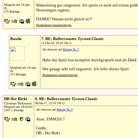
Wahnsinnig gut umgesetzt. Ich spiele es auch auf einem größ
Mitglied seit 24-Apr-
05
Neuerungen ergänzt.
275 Beiträge
DANKE! Warum nicht gleich so?!
Moderatoren benachrichtigen
Booda
7. RE: Rollercoaster Tycoon Classic
11-Okt-18, 18:26 Uhr ()
Als Antwort auf
Beitrag Nr. 5
Habe das Spiel nun komplett durchgespielt und als Dan
Mitglied seit 24-Apr-
Wie gesagt sehr toll ungesetzt. Ich liebe dieses Spiel
05
275 Beiträge
Moderatoren benachrichtigen
DB Der Birki
6. RE: Rollercoaster Tycoon Classic
Christian Birkmann
08-Jan-17, 23:35 Uhr ()
Mitglied seit 18-Jul-02
Als Antwort auf
Beitrag Nr. 0
1567.1 Beiträge
Atari, YMM2017
Grüße,
DB - Der Birki