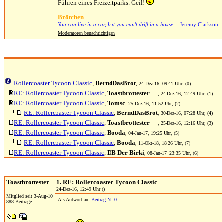
Führen eines Freizeitparks. Geil!
Brötchen
You can live in a car, but you can't drift in a house.
- Jeremy Clarkson
Moderatoren benachrichtigen
Rollercoaster Tycoon Classic
,
BerndDasBrot
, 24-Dez-16, 09:41 Uhr, (0)
RE: Rollercoaster Tycoon Classic
,
Toastbrottester
, 24-Dez-16, 12:49 Uhr, (1)
RE: Rollercoaster Tycoon Classic
,
Tomsc
, 25-Dez-16, 11:52 Uhr, (2)
RE: Rollercoaster Tycoon Classic
,
BerndDasBrot
, 30-Dez-16, 07:28 Uhr, (4)
RE: Rollercoaster Tycoon Classic
,
Toastbrottester
, 25-Dez-16, 12:16 Uhr, (3)
RE: Rollercoaster Tycoon Classic
,
Booda
, 04-Jan-17, 19:25 Uhr, (5)
RE: Rollercoaster Tycoon Classic
,
Booda
, 11-Okt-18, 18:26 Uhr, (7)
RE: Rollercoaster Tycoon Classic
,
DB Der Birki
, 08-Jan-17, 23:35 Uhr, (6)
Toastbrottester
1. RE: Rollercoaster Tycoon Classic
24-Dez-16, 12:49 Uhr ()
Mitglied seit 3-Aug-10
Als Antwort auf
Beitrag Nr. 0
888 Beiträge