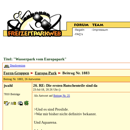
Titel: "Wasserpark vom Europapark"
Druckversion
Foren-Gruppen
Europa-Park
Beitrag Nr. 1883
Beitrag Nr. 1883, 26 Antworten
jwahl
26. RE: Die ersten Rutschenteile sind da
23-Jul-18, 20:26 Uhr ()
7810 Beiträge
Als Antwort auf
Beitrag Nr. 25
>Und es sind Proslide.
>War mir bisher nicht definitiv bekannt.
Und Aquarena.