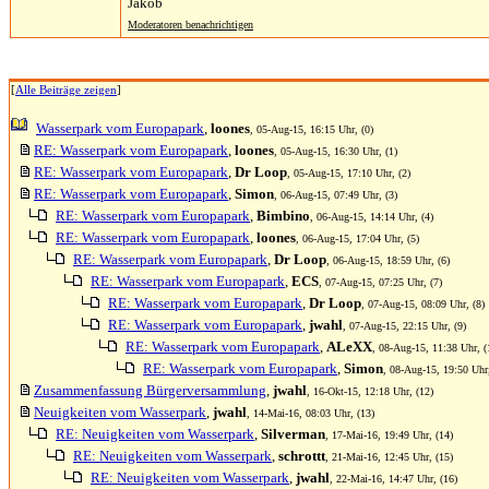
Jakob
Moderatoren benachrichtigen
[
Alle Beiträge zeigen
]
Wasserpark vom Europapark
,
loones
, 05-Aug-15, 16:15 Uhr, (0)
RE: Wasserpark vom Europapark
,
loones
, 05-Aug-15, 16:30 Uhr, (1)
RE: Wasserpark vom Europapark
,
Dr Loop
, 05-Aug-15, 17:10 Uhr, (2)
RE: Wasserpark vom Europapark
,
Simon
, 06-Aug-15, 07:49 Uhr, (3)
RE: Wasserpark vom Europapark
,
Bimbino
, 06-Aug-15, 14:14 Uhr, (4)
RE: Wasserpark vom Europapark
,
loones
, 06-Aug-15, 17:04 Uhr, (5)
RE: Wasserpark vom Europapark
,
Dr Loop
, 06-Aug-15, 18:59 Uhr, (6)
RE: Wasserpark vom Europapark
,
ECS
, 07-Aug-15, 07:25 Uhr, (7)
RE: Wasserpark vom Europapark
,
Dr Loop
, 07-Aug-15, 08:09 Uhr, (8)
RE: Wasserpark vom Europapark
,
jwahl
, 07-Aug-15, 22:15 Uhr, (9)
RE: Wasserpark vom Europapark
,
ALeXX
, 08-Aug-15, 11:38 Uhr, (
RE: Wasserpark vom Europapark
,
Simon
, 08-Aug-15, 19:50 Uhr,
Zusammenfassung Bürgerversammlung
,
jwahl
, 16-Okt-15, 12:18 Uhr, (12)
Neuigkeiten vom Wasserpark
,
jwahl
, 14-Mai-16, 08:03 Uhr, (13)
RE: Neuigkeiten vom Wasserpark
,
Silverman
, 17-Mai-16, 19:49 Uhr, (14)
RE: Neuigkeiten vom Wasserpark
,
schrottt
, 21-Mai-16, 12:45 Uhr, (15)
RE: Neuigkeiten vom Wasserpark
,
jwahl
, 22-Mai-16, 14:47 Uhr, (16)