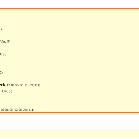
1)
 Uhr, (3)
, (5)
2)
eck
, 12-Jul-05, 01:14 Uhr, (14)
0 Uhr, (6)
, 05-Jul-05, 02:08 Uhr, (11)