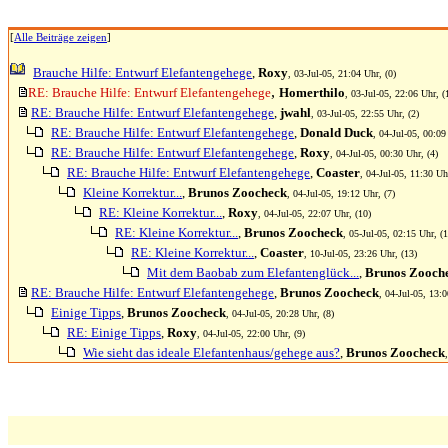
[
Alle Beiträge zeigen
]
Brauche Hilfe: Entwurf Elefantengehege
,
Roxy
, 03-Jul-05, 21:04 Uhr, (0)
,
RE: Brauche Hilfe: Entwurf Elefantengehege
Homerthilo
, 03-Jul-05, 22:06 Uhr, (
RE: Brauche Hilfe: Entwurf Elefantengehege
,
jwahl
, 03-Jul-05, 22:55 Uhr, (2)
RE: Brauche Hilfe: Entwurf Elefantengehege
,
Donald Duck
, 04-Jul-05, 00:09
RE: Brauche Hilfe: Entwurf Elefantengehege
,
Roxy
, 04-Jul-05, 00:30 Uhr, (4)
RE: Brauche Hilfe: Entwurf Elefantengehege
,
Coaster
, 04-Jul-05, 11:30 Uhr
Kleine Korrektur...
,
Brunos Zoocheck
, 04-Jul-05, 19:12 Uhr, (7)
RE: Kleine Korrektur...
,
Roxy
, 04-Jul-05, 22:07 Uhr, (10)
RE: Kleine Korrektur...
,
Brunos Zoocheck
, 05-Jul-05, 02:15 Uhr, (1
RE: Kleine Korrektur...
,
Coaster
, 10-Jul-05, 23:26 Uhr, (13)
Mit dem Baobab zum Elefantenglück...
,
Brunos Zooch
RE: Brauche Hilfe: Entwurf Elefantengehege
,
Brunos Zoocheck
, 04-Jul-05, 13:0
Einige Tipps
,
Brunos Zoocheck
, 04-Jul-05, 20:28 Uhr, (8)
RE: Einige Tipps
,
Roxy
, 04-Jul-05, 22:00 Uhr, (9)
Wie sieht das ideale Elefantenhaus/gehege aus?
,
Brunos Zoocheck