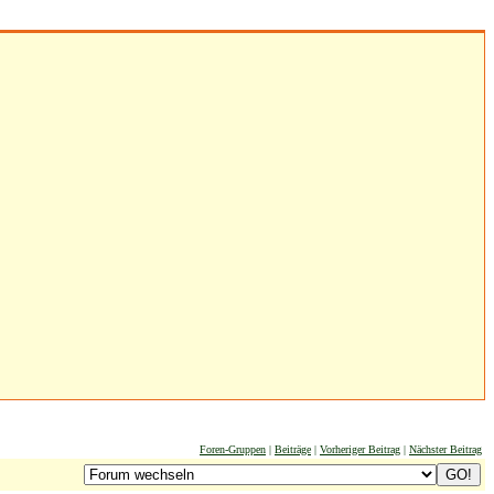
Foren-Gruppen
|
Beiträge
|
Vorheriger Beitrag
|
Nächster Beitrag