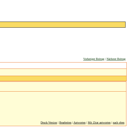
Vorheriger Beitrag
|
Nächster Beitrag
Druck-Version
|
Bearbeiten
|
Antworten
|
Mit Zitat antworten
|
nach oben