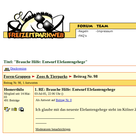
Titel: "Brauche Hilfe: Entwurf Elefantengehege"
Druckversion
Foren-Gruppen
Zoos & Tierparks
Beitrag Nr. 98
Beitrag Nr. 98, 1 Antworten
Homerthilo
1. RE: Brauche Hilfe: Entwurf Elefantengehege
Mitglied seit 14-Mai-
03-Jul-05, 22:06 Uhr ()
03
Als Antwort auf
Beitrag Nr. 0
491 Beiträge
Ich glaube mit das neueste Elefantengehege steht im Kölner
--------------------------------
---------
Moderatoren benachrichtigen