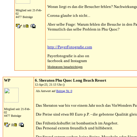
Woran liegt es das die Besucher fehlen? Nachwirkun
Mitglied seit 21-Feb-
02
Corona glaube ich nicht...
4477 Beiträge
Aber selbe Frage: Warum fehlen die Besuche in den P
Vermutlich das selbe Problem in Phu Quoc?
.........................
http://PayerFotografie.com
Payerfotografie is also on
facebook and Instagram
Moderatoren benachrichtigen
WP
6. Sheraton Phu Quoc Long Beach Resort
12-Apr-23, 21:13 Uhr ()
Als Antwort auf
Beitrag Nr. 0
Das Sheraton war bis vor einem Jahr noch das VinWonders Pa
Mitglied seit 21-Feb-
02
Die Preise sind etwa 80 Euro p.P. - die gebotene Qualität gle
4477 Beiträge
Das Frühstücksbuffet ist bombastisch im Angebot.
Das Personal extrem freundlich und hilfsbereit.
Der Strand extrem sauber: keine Steine, Muscheln oder Algen