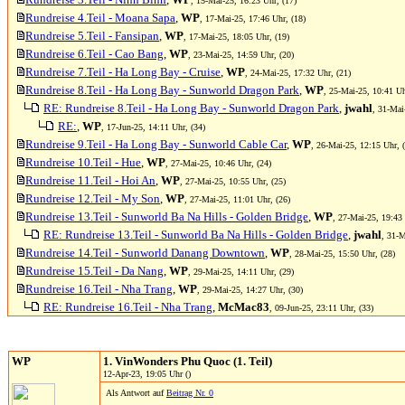
, 15-Mai-25, 16:23 Uhr, (17)
Rundreise 4.Teil - Moana Sapa
,
WP
, 17-Mai-25, 17:46 Uhr, (18)
Rundreise 5.Teil - Fansipan
,
WP
, 17-Mai-25, 18:05 Uhr, (19)
Rundreise 6.Teil - Cao Bang
,
WP
, 23-Mai-25, 14:59 Uhr, (20)
Rundreise 7.Teil - Ha Long Bay - Cruise
,
WP
, 24-Mai-25, 17:32 Uhr, (21)
Rundreise 8.Teil - Ha Long Bay - Sunworld Dragon Park
,
WP
, 25-Mai-25, 10:41 Uh
RE: Rundreise 8.Teil - Ha Long Bay - Sunworld Dragon Park
,
jwahl
, 31-Mai
RE:
,
WP
, 17-Jun-25, 14:11 Uhr, (34)
Rundreise 9.Teil - Ha Long Bay - Sunworld Cable Car
,
WP
, 26-Mai-25, 12:15 Uhr, 
Rundreise 10.Teil - Hue
,
WP
, 27-Mai-25, 10:46 Uhr, (24)
Rundreise 11.Teil - Hoi An
,
WP
, 27-Mai-25, 10:55 Uhr, (25)
Rundreise 12.Teil - My Son
,
WP
, 27-Mai-25, 11:01 Uhr, (26)
Rundreise 13.Teil - Sunworld Ba Na Hills - Golden Bridge
,
WP
, 27-Mai-25, 19:43 
RE: Rundreise 13.Teil - Sunworld Ba Na Hills - Golden Bridge
,
jwahl
, 31-M
Rundreise 14.Teil - Sunworld Danang Downtown
,
WP
, 28-Mai-25, 15:50 Uhr, (28)
Rundreise 15.Teil - Da Nang
,
WP
, 29-Mai-25, 14:11 Uhr, (29)
Rundreise 16.Teil - Nha Trang
,
WP
, 29-Mai-25, 14:27 Uhr, (30)
RE: Rundreise 16.Teil - Nha Trang
,
McMac83
, 09-Jun-25, 23:11 Uhr, (33)
WP
1. VinWonders Phu Quoc (1. Teil)
12-Apr-23, 19:05 Uhr ()
Als Antwort auf
Beitrag Nr. 0