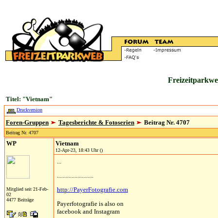
Freizeitparkwe
Titel: "Vietnam"
Druckversion
Foren-Gruppen
Tagesberichte & Fotoserien
Beitrag Nr. 4707
Beitrag Nr. 4707
WP
Vietnam
12-Apr-23, 18:43 Uhr ()
...
.........................
http://PayerFotografie.com
Mitglied seit 21-Feb-
02
4477 Beiträge
Payerfotografie is also on
facebook and Instagram