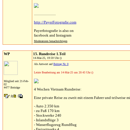
.........................
http://PayerFotografie.com
Payerfotografie is also on
facebook and Instagram
Moderatoren benachrichtigen
WP
15. Rundreise 1.Teil
14-Mai-25, 19:59 Uhr ()
Als Antwort auf
Beitrag Nr. 0
Letzte Bearbeitung am 14-Mai-25 um 20:43 Uhr ()
Mitglied seit 21-Feb-
02
4477 Beiträge
4 Wochen Vietnam Rundreise:
Eine private Reise zu zweit mit einem Fahrer und teilweise m
- Auto 2.350 km
- zu Fuß 170 km
- Stockwerke 240
- Inlandsflüge 3
- Wasserflugzeug Rundflug
- Freizeitparks 4