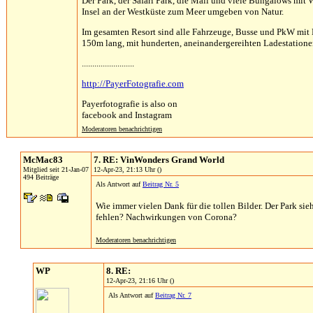
Der Park, der Safari Park, die Mall und viele Bungalows mit 
Insel an der Westküste zum Meer umgeben von Natur.
Im gesamten Resort sind alle Fahrzeuge, Busse und PkW mit E-
150m lang, mit hunderten, aneinandergereihten Ladestationen
.........................
http://PayerFotografie.com
Payerfotografie is also on
facebook and Instagram
Moderatoren benachrichtigen
McMac83
7. RE: VinWonders Grand World
Mitglied seit 21-Jan-07
12-Apr-23, 21:13 Uhr ()
494 Beiträge
Als Antwort auf
Beitrag Nr. 5
Wie immer vielen Dank für die tollen Bilder. Der Park sie
fehlen? Nachwirkungen von Corona?
Moderatoren benachrichtigen
WP
8. RE:
12-Apr-23, 21:16 Uhr ()
Als Antwort auf
Beitrag Nr. 7