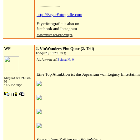
.........................
http://PayerFotografie.com
Payerfotografie is also on
facebook and Instagram
Moderatoren benachrichtigen
WP
2. VinWonders Phu Quoc (2. Teil)
12-Apr-23, 19:29 Uhr ()
Als Antwort auf
Beitrag Nr. 0
Eine Top Attraktion ist das Aquarium von Legacy Entertainm
Mitglied seit 21-Feb-
02
4477 Beiträge
Sehr schönes Rafting von WhiteWater