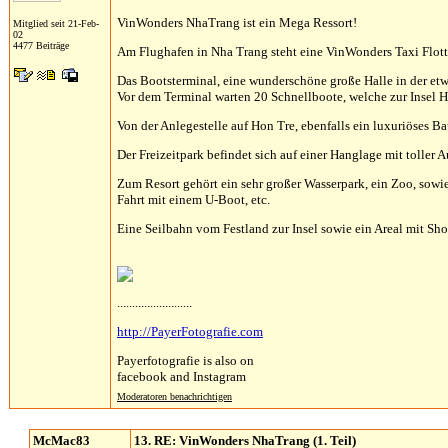
VinWonders NhaTrang ist ein Mega Ressort!
Mitglied seit 21-Feb-
02
4477 Beiträge
Am Flughafen in Nha Trang steht eine VinWonders Taxi Flotte
Das Bootsterminal, eine wunderschöne große Halle in der etw
Vor dem Terminal warten 20 Schnellboote, welche zur Insel Ho
Von der Anlegestelle auf Hon Tre, ebenfalls ein luxuriöses B
Der Freizeitpark befindet sich auf einer Hanglage mit toller 
Zum Resort gehört ein sehr großer Wasserpark, ein Zoo, sowi
Fahrt mit einem U-Boot, etc.
Eine Seilbahn vom Festland zur Insel sowie ein Areal mit Sh
.........................
http://PayerFotografie.com
Payerfotografie is also on
facebook and Instagram
Moderatoren benachrichtigen
McMac83
13. RE: VinWonders NhaTrang (1. Teil)