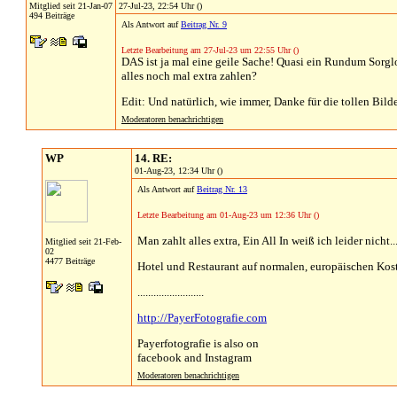
Mitglied seit 21-Jan-07
27-Jul-23, 22:54 Uhr ()
494 Beiträge
Als Antwort auf
Beitrag Nr. 9
Letzte Bearbeitung am 27-Jul-23 um 22:55 Uhr ()
DAS ist ja mal eine geile Sache! Quasi ein Rundum Sorglos
alles noch mal extra zahlen?
Edit: Und natürlich, wie immer, Danke für die tollen Bilde
Moderatoren benachrichtigen
WP
14. RE:
01-Aug-23, 12:34 Uhr ()
Als Antwort auf
Beitrag Nr. 13
Letzte Bearbeitung am 01-Aug-23 um 12:36 Uhr ()
Man zahlt alles extra, Ein All In weiß ich leider nicht..
Mitglied seit 21-Feb-
02
4477 Beiträge
Hotel und Restaurant auf normalen, europäischen Kos
.........................
http://PayerFotografie.com
Payerfotografie is also on
facebook and Instagram
Moderatoren benachrichtigen