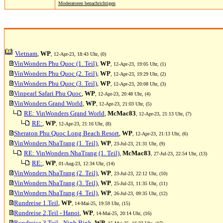
Moderatoren benachrichtigen
Vietnam
,
WP
, 12-Apr-23, 18:43 Uhr, (0)
VinWonders Phu Quoc (1. Teil)
,
WP
, 12-Apr-23, 19:05 Uhr, (1)
VinWonders Phu Quoc (2. Teil)
,
WP
, 12-Apr-23, 19:29 Uhr, (2)
VinWonders Phu Quoc (3. Teil)
,
WP
, 12-Apr-23, 20:08 Uhr, (3)
Vinpearl Safari Phu Quoc
,
WP
, 12-Apr-23, 20:48 Uhr, (4)
VinWonders Grand World
,
WP
, 12-Apr-23, 21:03 Uhr, (5)
RE: VinWonders Grand World
,
McMac83
, 12-Apr-23, 21:13 Uhr, (7)
RE:
,
WP
, 12-Apr-23, 21:16 Uhr, (8)
Sheraton Phu Quoc Long Beach Resort
,
WP
, 12-Apr-23, 21:13 Uhr, (6)
VinWonders NhaTrang (1. Teil)
,
WP
, 23-Jul-23, 21:31 Uhr, (9)
RE: VinWonders NhaTrang (1. Teil)
,
McMac83
, 27-Jul-23, 22:54 Uhr, (13)
RE:
,
WP
, 01-Aug-23, 12:34 Uhr, (14)
VinWonders NhaTrang (2. Teil)
,
WP
, 23-Jul-23, 22:12 Uhr, (10)
VinWonders NhaTrang (3. Teil)
,
WP
, 25-Jul-23, 11:35 Uhr, (11)
VinWonders NhaTrang (4. Teil)
,
WP
, 26-Jul-23, 09:35 Uhr, (12)
Rundreise 1.Teil
,
WP
, 14-Mai-25, 19:59 Uhr, (15)
Rundreise 2.Teil - Hanoi
,
WP
, 14-Mai-25, 20:14 Uhr, (16)
Rundreise 3.Teil - Ninh Binh
,
WP