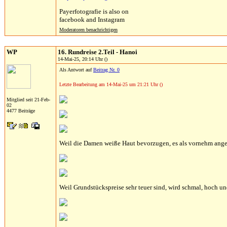
Payerfotografie is also on
facebook and Instagram
Moderatoren benachrichtigen
WP
16. Rundreise 2.Teil - Hanoi
14-Mai-25, 20:14 Uhr ()
Als Antwort auf
Beitrag Nr. 0
Letzte Bearbeitung am 14-Mai-25 um 21:21 Uhr ()
Mitglied seit 21-Feb-
02
4477 Beiträge
Weil die Damen weiße Haut bevorzugen, es als vornehm angeseh
Weil Grundstückspreise sehr teuer sind, wird schmal, hoch un