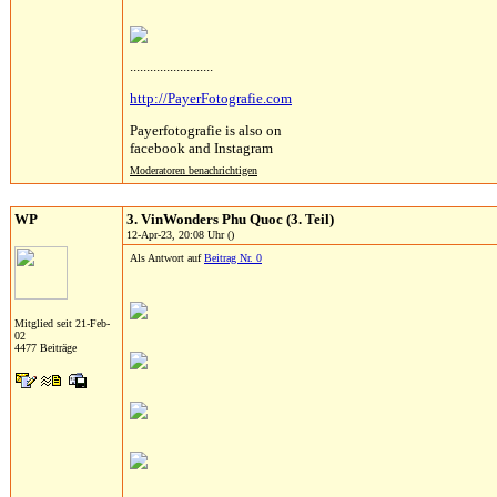
.........................
http://PayerFotografie.com
Payerfotografie is also on
facebook and Instagram
Moderatoren benachrichtigen
WP
3. VinWonders Phu Quoc (3. Teil)
12-Apr-23, 20:08 Uhr ()
Als Antwort auf
Beitrag Nr. 0
Mitglied seit 21-Feb-
02
4477 Beiträge