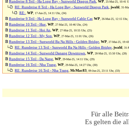
Rundreise 8.Teil - Ha Long Bay - Sunworld Dragon Park
,
WP
, 25-Mai-25, 10:41 U
RE: Rundreise 8.Teil - Ha Long Bay - Sunworld Dragon Park
,
jwahl
, 31-Ma
RE:
,
WP
, 17-Jun-25, 14:11 Uhr, (34)
Rundreise 9.Teil - Ha Long Bay - Sunworld Cable Car
,
WP
, 26-Mai-25, 12:15 Uhr, 
Rundreise 10.Teil - Hue
,
WP
, 27-Mai-25, 10:46 Uhr, (24)
Rundreise 11.Teil - Hoi An
,
WP
, 27-Mai-25, 10:55 Uhr, (25)
Rundreise 12.Teil - My Son
,
WP
, 27-Mai-25, 11:01 Uhr, (26)
Rundreise 13.Teil - Sunworld Ba Na Hills - Golden Bridge
,
WP
, 27-Mai-25, 19:43
RE: Rundreise 13.Teil - Sunworld Ba Na Hills - Golden Bridge
,
jwahl
, 31-
Rundreise 14.Teil - Sunworld Danang Downtown
,
WP
, 28-Mai-25, 15:50 Uhr, (28)
Rundreise 15.Teil - Da Nang
,
WP
, 29-Mai-25, 14:11 Uhr, (29)
Rundreise 16.Teil - Nha Trang
,
WP
, 29-Mai-25, 14:27 Uhr, (30)
RE: Rundreise 16.Teil - Nha Trang
,
McMac83
, 09-Jun-25, 23:11 Uhr, (33)
Für alle Beit
Es gelten die 