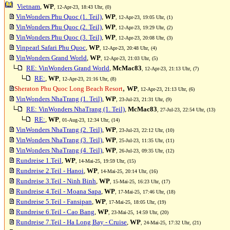
Vietnam
,
WP
, 12-Apr-23, 18:43 Uhr, (0)
VinWonders Phu Quoc (1. Teil)
,
WP
, 12-Apr-23, 19:05 Uhr, (1)
VinWonders Phu Quoc (2. Teil)
,
WP
, 12-Apr-23, 19:29 Uhr, (2)
VinWonders Phu Quoc (3. Teil)
,
WP
, 12-Apr-23, 20:08 Uhr, (3)
Vinpearl Safari Phu Quoc
,
WP
, 12-Apr-23, 20:48 Uhr, (4)
VinWonders Grand World
,
WP
, 12-Apr-23, 21:03 Uhr, (5)
RE: VinWonders Grand World
,
McMac83
, 12-Apr-23, 21:13 Uhr, (7)
RE:
,
WP
, 12-Apr-23, 21:16 Uhr, (8)
,
Sheraton Phu Quoc Long Beach Resort
WP
, 12-Apr-23, 21:13 Uhr, (6)
VinWonders NhaTrang (1. Teil)
,
WP
, 23-Jul-23, 21:31 Uhr, (9)
RE: VinWonders NhaTrang (1. Teil)
,
McMac83
, 27-Jul-23, 22:54 Uhr, (13)
RE:
,
WP
, 01-Aug-23, 12:34 Uhr, (14)
VinWonders NhaTrang (2. Teil)
,
WP
, 23-Jul-23, 22:12 Uhr, (10)
VinWonders NhaTrang (3. Teil)
,
WP
, 25-Jul-23, 11:35 Uhr, (11)
VinWonders NhaTrang (4. Teil)
,
WP
, 26-Jul-23, 09:35 Uhr, (12)
Rundreise 1.Teil
,
WP
, 14-Mai-25, 19:59 Uhr, (15)
Rundreise 2.Teil - Hanoi
,
WP
, 14-Mai-25, 20:14 Uhr, (16)
Rundreise 3.Teil - Ninh Binh
,
WP
, 15-Mai-25, 16:23 Uhr, (17)
Rundreise 4.Teil - Moana Sapa
,
WP
, 17-Mai-25, 17:46 Uhr, (18)
Rundreise 5.Teil - Fansipan
,
WP
, 17-Mai-25, 18:05 Uhr, (19)
Rundreise 6.Teil - Cao Bang
,
WP
, 23-Mai-25, 14:59 Uhr, (20)
Rundreise 7.Teil - Ha Long Bay - Cruise
,
WP
, 24-Mai-25, 17:32 Uhr, (21)