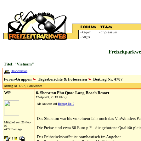
Freizeitparkwe
Titel: "Vietnam"
Druckversion
Foren-Gruppen
Tagesberichte & Fotoserien
Beitrag Nr. 4707
Beitrag Nr. 4707, 6 Antworten
WP
6. Sheraton Phu Quoc Long Beach Resort
12-Apr-23, 21:13 Uhr ()
Als Antwort auf
Beitrag Nr. 0
Das Sheraton war bis vor einem Jahr noch das VinWonders Pa
Mitglied seit 21-Feb-
02
Die Preise sind etwa 80 Euro p.P. - die gebotene Qualität gle
4477 Beiträge
Das Frühstücksbuffet ist bombastisch im Angebot.