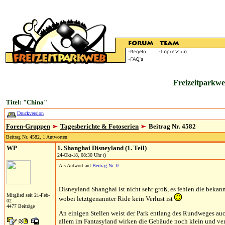
Freizeitparkwe
Titel: "China"
Druckversion
Foren-Gruppen
Tagesberichte & Fotoserien
Beitrag Nr. 4582
Beitrag Nr. 4582, 1 Antworten
WP
1. Shanghai Disneyland (1. Teil)
24-Okt-18, 08:30 Uhr ()
Als Antwort auf
Beitrag Nr. 0
Disneyland Shanghai ist nicht sehr groß, es fehlen die bekan
Mitglied seit 21-Feb-
wobei letztgenannter Ride kein Verlust ist
02
4477 Beiträge
An einigen Stellen weist der Park entlang des Rundweges auch 
allem im Fantasyland wirken die Gebäude noch klein und ver