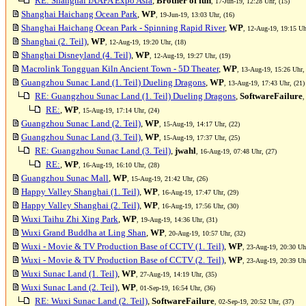
RE: Shanghai IAAPA Expo Asia
,
Brother of fun
, 17-Jun-19, 12:28 Uhr, (15)
Shanghai Haichang Ocean Park
,
WP
, 19-Jun-19, 13:03 Uhr, (16)
Shanghai Haichang Ocean Park - Spinning Rapid River
,
WP
, 12-Aug-19, 19:15 Uh
Shanghai (2. Teil)
,
WP
, 12-Aug-19, 19:20 Uhr, (18)
Shanghai Disneyland (4. Teil)
,
WP
, 12-Aug-19, 19:27 Uhr, (19)
Macrolink Tongguan Kiln Ancient Town - 5D Theater
,
WP
, 13-Aug-19, 15:26 Uhr,
Guangzhou Sunac Land (1. Teil) Dueling Dragons
,
WP
, 13-Aug-19, 17:43 Uhr, (21)
RE: Guangzhou Sunac Land (1. Teil) Dueling Dragons
,
SoftwareFailure
,
RE:
,
WP
, 15-Aug-19, 17:14 Uhr, (24)
Guangzhou Sunac Land (2. Teil)
,
WP
, 15-Aug-19, 14:17 Uhr, (22)
Guangzhou Sunac Land (3. Teil)
,
WP
, 15-Aug-19, 17:37 Uhr, (25)
RE: Guangzhou Sunac Land (3. Teil)
,
jwahl
, 16-Aug-19, 07:48 Uhr, (27)
RE:
,
WP
, 16-Aug-19, 16:10 Uhr, (28)
Guangzhou Sunac Mall
,
WP
, 15-Aug-19, 21:42 Uhr, (26)
Happy Valley Shanghai (1. Teil)
,
WP
, 16-Aug-19, 17:47 Uhr, (29)
Happy Valley Shanghai (2. Teil)
,
WP
, 16-Aug-19, 17:56 Uhr, (30)
Wuxi Taihu Zhi Xing Park
,
WP
, 19-Aug-19, 14:36 Uhr, (31)
Wuxi Grand Buddha at Ling Shan
,
WP
, 20-Aug-19, 10:57 Uhr, (32)
Wuxi - Movie & TV Production Base of CCTV (1. Teil)
,
WP
, 23-Aug-19, 20:30 Uhr
Wuxi - Movie & TV Production Base of CCTV (2. Teil)
,
WP
, 23-Aug-19, 20:39 Uhr
Wuxi Sunac Land (1. Teil)
,
WP
, 27-Aug-19, 14:19 Uhr, (35)
Wuxi Sunac Land (2. Teil)
,
WP
, 01-Sep-19, 16:54 Uhr, (36)
RE: Wuxi Sunac Land (2. Teil)
,
SoftwareFailure
, 02-Sep-19, 20:52 Uhr, (37)