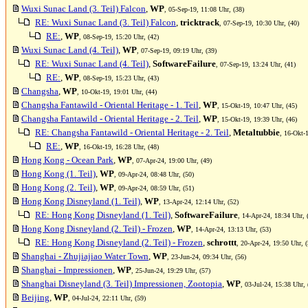
Wuxi Sunac Land (3. Teil) Falcon
,
WP
, 05-Sep-19, 11:08 Uhr, (38)
RE: Wuxi Sunac Land (3. Teil) Falcon
,
tricktrack
, 07-Sep-19, 10:30 Uhr, (40)
RE:
,
WP
, 08-Sep-19, 15:20 Uhr, (42)
Wuxi Sunac Land (4. Teil)
,
WP
, 07-Sep-19, 09:19 Uhr, (39)
RE: Wuxi Sunac Land (4. Teil)
,
SoftwareFailure
, 07-Sep-19, 13:24 Uhr, (41)
RE:
,
WP
, 08-Sep-19, 15:23 Uhr, (43)
Changsha
,
WP
, 10-Okt-19, 19:01 Uhr, (44)
Changsha Fantawild - Oriental Heritage - 1. Teil
,
WP
, 15-Okt-19, 10:47 Uhr, (45)
Changsha Fantawild - Oriental Heritage - 2. Teil
,
WP
, 15-Okt-19, 19:39 Uhr, (46)
RE: Changsha Fantawild - Oriental Heritage - 2. Teil
,
Metaltubbie
, 16-Okt-
RE:
,
WP
, 16-Okt-19, 16:28 Uhr, (48)
Hong Kong - Ocean Park
,
WP
, 07-Apr-24, 19:00 Uhr, (49)
Hong Kong (1. Teil)
,
WP
, 09-Apr-24, 08:48 Uhr, (50)
Hong Kong (2. Teil)
,
WP
, 09-Apr-24, 08:59 Uhr, (51)
Hong Kong Disneyland (1. Teil)
,
WP
, 13-Apr-24, 12:14 Uhr, (52)
RE: Hong Kong Disneyland (1. Teil)
,
SoftwareFailure
, 14-Apr-24, 18:34 Uhr, 
Hong Kong Disneyland (2. Teil) - Frozen
,
WP
, 14-Apr-24, 13:13 Uhr, (53)
RE: Hong Kong Disneyland (2. Teil) - Frozen
,
schrottt
, 20-Apr-24, 19:50 Uhr, (
Shanghai - Zhujiajiao Water Town
,
WP
, 23-Jun-24, 09:34 Uhr, (56)
Shanghai - Impressionen
,
WP
, 25-Jun-24, 19:29 Uhr, (57)
Shanghai Disneyland (3. Teil) Impressionen, Zootopia
,
WP
, 03-Jul-24, 15:38 Uhr, 
Beijing
,
WP
, 04-Jul-24, 22:11 Uhr, (59)