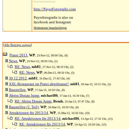
.........................
http://PayerFotografie.com
Payerfotografie is also on
facebook and Instagram
Moderatoren benachrichtigen
[
Alle Beiträge zeigen
]
Prater 2013
,
WP
, 23-Nov-12, 09:00 Uhr, (0)
News
,
WP
, 23-Nov-12, 09:03 Uhr, (1)
RE: News
,
mb81
, 27-Nov-12, 08:10 Uhr, (2)
RE: News
,
WP
, 06-Dez-12, 08:50 Uhr, (3)
30.12.2012
,
mb81
, 31-Dez-12, 17:43 Uhr, (4)
XXL-Restaurant im Prater abgebrannt!
,
mb81
, 03-Jan-13, 10:15 Uhr, (5)
Baustellen
,
WP
, 17-Jan-13, 10:34 Uhr, (6)
Abriss Donau Jump
,
michael86
, 17-Jan-13, 16:34 Uhr, (7)
RE: Abriss Donau Jump
,
Bends
, 23-Jan-13, 07:47 Uhr, (8)
Baustellen (2. Teil)
,
WP
, 20-Mar-13, 18:56 Uhr, (9)
Attraktionen für 2013/14
,
WP
, 21-Mar-13, 16:50 Uhr, (10)
RE: Attraktionen für 2013/14
,
michael86
, 13-Apr-13, 17:32 Uhr, (12)
RE: Attraktionen für 2013/14
,
WP
, 14-Apr-13, 10:59 Uhr, (13)