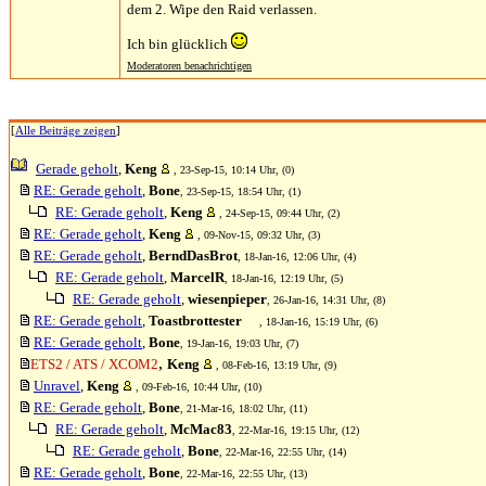
dem 2. Wipe den Raid verlassen.
Ich bin glücklich
Moderatoren benachrichtigen
[
Alle Beiträge zeigen
]
Gerade geholt
,
Keng
, 23-Sep-15, 10:14 Uhr, (0)
RE: Gerade geholt
,
Bone
, 23-Sep-15, 18:54 Uhr, (1)
RE: Gerade geholt
,
Keng
, 24-Sep-15, 09:44 Uhr, (2)
RE: Gerade geholt
,
Keng
, 09-Nov-15, 09:32 Uhr, (3)
RE: Gerade geholt
,
BerndDasBrot
, 18-Jan-16, 12:06 Uhr, (4)
RE: Gerade geholt
,
MarcelR
, 18-Jan-16, 12:19 Uhr, (5)
RE: Gerade geholt
,
wiesenpieper
, 26-Jan-16, 14:31 Uhr, (8)
RE: Gerade geholt
,
Toastbrottester
, 18-Jan-16, 15:19 Uhr, (6)
RE: Gerade geholt
,
Bone
, 19-Jan-16, 19:03 Uhr, (7)
,
ETS2 / ATS / XCOM2
Keng
, 08-Feb-16, 13:19 Uhr, (9)
Unravel
,
Keng
, 09-Feb-16, 10:44 Uhr, (10)
RE: Gerade geholt
,
Bone
, 21-Mar-16, 18:02 Uhr, (11)
RE: Gerade geholt
,
McMac83
, 22-Mar-16, 19:15 Uhr, (12)
RE: Gerade geholt
,
Bone
, 22-Mar-16, 22:55 Uhr, (14)
RE: Gerade geholt
,
Bone
, 22-Mar-16, 22:55 Uhr, (13)