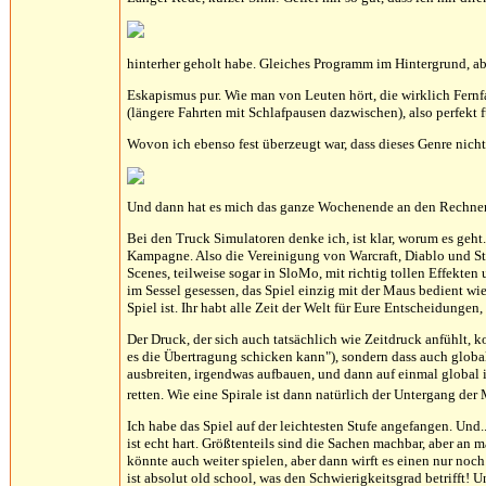
hinterher geholt habe. Gleiches Programm im Hintergrund,
Eskapismus pur. Wie man von Leuten hört, die wirklich Fernfa
(längere Fahrten mit Schlafpausen dazwischen), also perfekt 
Wovon ich ebenso fest überzeugt war, dass dieses Genre nicht
Und dann hat es mich das ganze Wochenende an den Rechner 
Bei den Truck Simulatoren denke ich, ist klar, worum es geht
Kampagne. Also die Vereinigung von Warcraft, Diablo und Star
Scenes, teilweise sogar in SloMo, mit richtig tollen Effek
im Sessel gesessen, das Spiel einzig mit der Maus bedient wie
Spiel ist. Ihr habt alle Zeit der Welt für Eure Entscheidungen
Der Druck, der sich auch tatsächlich wie Zeitdruck anfühlt
es die Übertragung schicken kann"), sondern dass auch global 
ausbreiten, irgendwas aufbauen, und dann auf einmal global i
retten. Wie eine Spirale ist dann natürlich der Untergang de
Ich habe das Spiel auf der leichtesten Stufe angefangen. U
ist echt hart. Größtenteils sind die Sachen machbar, aber a
könnte auch weiter spielen, aber dann wirft es einen nur noch s
ist absolut old school, was den Schwierigkeitsgrad betrifft