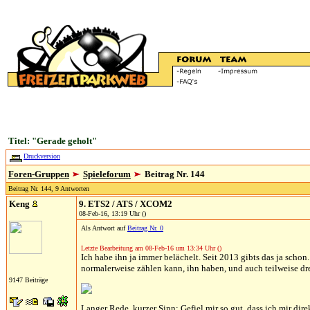
Titel: "Gerade geholt"
Druckversion
Foren-Gruppen
Spieleforum
Beitrag Nr. 144
Beitrag Nr. 144, 9 Antworten
Keng
9. ETS2 / ATS / XCOM2
08-Feb-16, 13:19 Uhr ()
Als Antwort auf
Beitrag Nr. 0
Letzte Bearbeitung am 08-Feb-16 um 13:34 Uhr ()
Ich habe ihn ja immer belächelt. Seit 2013 gibts das ja schon.
normalerweise zählen kann, ihn haben, und auch teilweise dre
9147 Beiträge
Langer Rede, kurzer Sinn: Gefiel mir so gut, dass ich mir dir