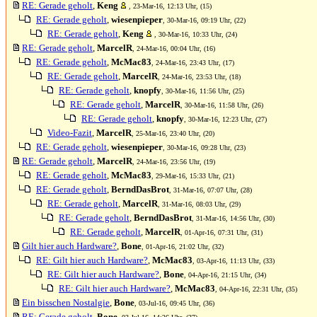
RE: Gerade geholt
,
Keng
, 23-Mar-16, 12:13 Uhr, (15)
RE: Gerade geholt
,
wiesenpieper
, 30-Mar-16, 09:19 Uhr, (22)
RE: Gerade geholt
,
Keng
, 30-Mar-16, 10:33 Uhr, (24)
RE: Gerade geholt
,
MarcelR
, 24-Mar-16, 00:04 Uhr, (16)
RE: Gerade geholt
,
McMac83
, 24-Mar-16, 23:43 Uhr, (17)
RE: Gerade geholt
,
MarcelR
, 24-Mar-16, 23:53 Uhr, (18)
RE: Gerade geholt
,
knopfy
, 30-Mar-16, 11:56 Uhr, (25)
RE: Gerade geholt
,
MarcelR
, 30-Mar-16, 11:58 Uhr, (26)
RE: Gerade geholt
,
knopfy
, 30-Mar-16, 12:23 Uhr, (27)
Video-Fazit
,
MarcelR
, 25-Mar-16, 23:40 Uhr, (20)
RE: Gerade geholt
,
wiesenpieper
, 30-Mar-16, 09:28 Uhr, (23)
RE: Gerade geholt
,
MarcelR
, 24-Mar-16, 23:56 Uhr, (19)
RE: Gerade geholt
,
McMac83
, 29-Mar-16, 15:33 Uhr, (21)
RE: Gerade geholt
,
BerndDasBrot
, 31-Mar-16, 07:07 Uhr, (28)
RE: Gerade geholt
,
MarcelR
, 31-Mar-16, 08:03 Uhr, (29)
RE: Gerade geholt
,
BerndDasBrot
, 31-Mar-16, 14:56 Uhr, (30)
RE: Gerade geholt
,
MarcelR
, 01-Apr-16, 07:31 Uhr, (31)
Gilt hier auch Hardware?
,
Bone
, 01-Apr-16, 21:02 Uhr, (32)
RE: Gilt hier auch Hardware?
,
McMac83
, 03-Apr-16, 11:13 Uhr, (33)
RE: Gilt hier auch Hardware?
,
Bone
, 04-Apr-16, 21:15 Uhr, (34)
RE: Gilt hier auch Hardware?
,
McMac83
, 04-Apr-16, 22:31 Uhr, (35)
Ein bisschen Nostalgie
,
Bone
, 03-Jul-16, 09:45 Uhr, (36)
RE: Gerade geholt
,
Bone