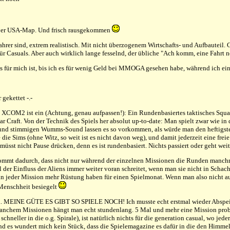
 aber USA-Map. Und frisch rausgekommen
hrer sind, extrem realistisch. Mit nicht überzogenem Wirtschafts- und Aufbauteil.
für Casuals. Aber auch wirklich lange fesselnd, der übliche "Ach komm, eine Fahrt n
s für mich ist, bis ich es für wenig Geld bei MMOGA gesehen habe, während ich ein
gekettet -.-
. XCOM2 ist ein (Achtung, genau aufpassen!): Ein Rundenbasiertes taktisches Squad
 Craft. Von der Technik des Spiels her absolut up-to-date: Man spielt zwar wie in
ten und stimmigen Wumms-Sound lassen es so vorkommen, als würde man den heftigst
 die Sims (ohne Witz, so weit ist es nicht davon weg), und damit jederzeit eine fre
, müsst nicht Pause drücken, denn es ist rundenbasiert. Nichts passiert oder geht weit
, kommt dadurch, dass nicht nur während der einzelnen Missionen die Runden manch
der Einfluss der Aliens immer weiter voran schreitet, wenn man sie nicht in Schach
n jeder Mission mehr Rüstung haben für einen Spielmonat. Wenn man also nicht aufpa
r Menschheit besiegelt
nd... MEINE GÜTE ES GIBT SO SPIELE NOCH! Ich musste echt erstmal wieder Abspeich
n manchem Missionen hängt man echt stundenlang. 5 Mal und mehr eine Mission pro
chneller in die o.g. Spirale), ist natürlich nichts für die generation casual, wo jeder
! Und es wundert mich kein Stück, dass die Spielemagazine es dafür in die den Himm