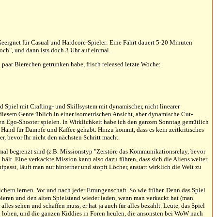
 Geeignet für Casual und Hardcore-Spieler: Eine Fahrt dauert 5-20 Minuten
och", und dann ists doch 3 Uhr auf einmal.
 paar Bierechen getrunken habe, frisch released letzte Woche:
 Spiel mit Crafting- und Skillsystem mit dynamischer, nicht linearer
 diesem Genre üblich in einer isometrischen Ansicht, aber dynamische Cut-
en Ego-Shooter spielen. In Wirklichkeit habe ich den ganzen Sonntag gemütlich
ie Hand für Dampfe und Kaffee gehabt. Hinzu kommt, dass es kein zeitkritisches
er, bevor Ihr nicht den nächsten Schritt macht.
mal begrenzt sind (z.B. Missionstyp "Zerstöre das Kommunikationsrelay, bevor
 hält. Eine verkackte Mission kann also dazu führen, dass sich die Aliens weiter
sst, läuft man nur hinterher und stopft Löcher, anstatt wirklich die Welt zu
ern lernen. Vor und nach jeder Errungenschaft. So wie früher. Denn das Spiel
bieren und den alten Spielstand wieder laden, wenn man verkackt hat (man
 alles sehen und schaffen muss, er hat ja auch für alles bezahlt. Leute, das Spiel
el loben, und die ganzen Kiddies in Foren heulen, die ansonsten bei WoW nach