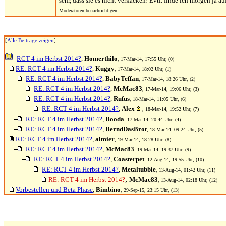
sehr, dass sie es nicht verkacken! Evtl. finde ich morgen ja
Moderatoren benachrichtigen
[
Alle Beiträge zeigen
]
RCT 4 im Herbst 2014?
,
Homerthilo
, 17-Mar-14, 17:55 Uhr, (0)
RE: RCT 4 im Herbst 2014?
,
Kuggy
, 17-Mar-14, 18:02 Uhr, (1)
RE: RCT 4 im Herbst 2014?
,
BabyTeffan
, 17-Mar-14, 18:26 Uhr, (2)
RE: RCT 4 im Herbst 2014?
,
McMac83
, 17-Mar-14, 19:06 Uhr, (3)
RE: RCT 4 im Herbst 2014?
,
Rufus
, 18-Mar-14, 11:05 Uhr, (6)
RE: RCT 4 im Herbst 2014?
,
Alex
, 18-Mar-14, 19:52 Uhr, (7)
RE: RCT 4 im Herbst 2014?
,
Booda
, 17-Mar-14, 20:44 Uhr, (4)
RE: RCT 4 im Herbst 2014?
,
BerndDasBrot
, 18-Mar-14, 09:24 Uhr, (5)
RE: RCT 4 im Herbst 2014?
,
almier
, 19-Mar-14, 18:28 Uhr, (8)
RE: RCT 4 im Herbst 2014?
,
McMac83
, 19-Mar-14, 19:37 Uhr, (9)
RE: RCT 4 im Herbst 2014?
,
Coasterpet
, 12-Aug-14, 19:55 Uhr, (10)
RE: RCT 4 im Herbst 2014?
,
Metaltubbie
, 13-Aug-14, 01:42 Uhr, (11)
,
RE: RCT 4 im Herbst 2014?
McMac83
, 13-Aug-14, 02:18 Uhr, (12)
Vorbestellen und Beta Phase
,
Bimbino
, 29-Sep-15, 23:15 Uhr, (13)