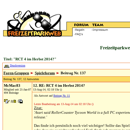
Freizeitparkwe
Titel: "RCT 4 im Herbst 2014?"
Druckversion
Foren-Gruppen
Spieleforum
Beitrag Nr. 137
Beitrag Nr. 137, 12 Antworten
McMac83
12. RE: RCT 4 im Herbst 2014?
Mitglied seit 21-Jan-07
13-Aug-14, 02:18 Uhr ()
494 Beiträge
Als Antwort auf
Beitrag Nr. 11
Letzte Bearbeitung am 13-Aug-14 um 02:18 Uhr ()
Zitat:
'Atari said RollerCoaster Tycoon World is a full PC experience
release.'
Das finde ich persönlich noch viel wichtiger! Sollte das Spi