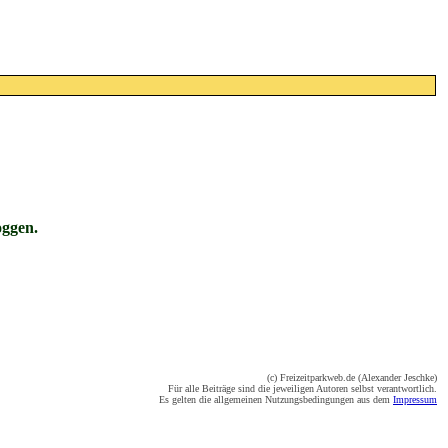
oggen.
(c) Freizeitparkweb.de (Alexander Jeschke)
Für alle Beiträge sind die jeweiligen Autoren selbst verantwortlich.
Es gelten die allgemeinen Nutzungsbedingungen aus dem
Impressum