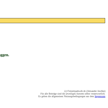
oggen.
(c) Freizeitparkweb.de (Alexander Jeschke)
Für alle Beiträge sind die jeweiligen Autoren selbst verantwortlich.
Es gelten die allgemeinen Nutzungsbedingungen aus dem
Impressum