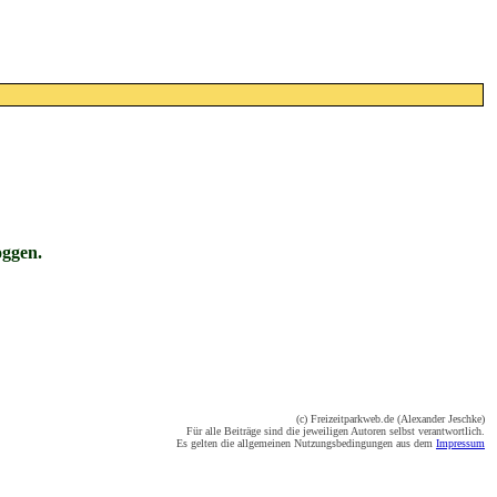
oggen.
(c) Freizeitparkweb.de (Alexander Jeschke)
Für alle Beiträge sind die jeweiligen Autoren selbst verantwortlich.
Es gelten die allgemeinen Nutzungsbedingungen aus dem
Impressum