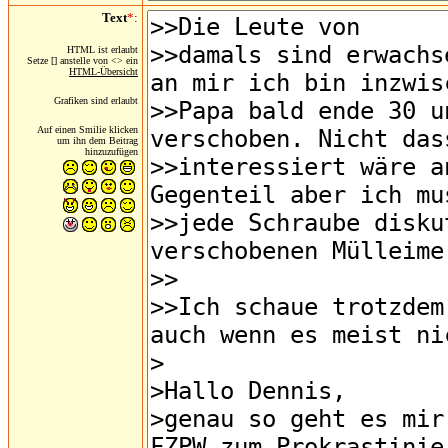
Text
*
:
HTML ist erlaubt
Setze [] anstelle von <> ein
HTML-Übersicht
Grafiken sind erlaubt
Auf einen Smilie klicken
um ihn dem Beitrag
hinzuzufügen