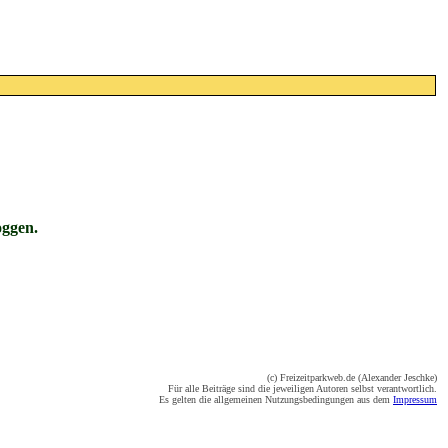
oggen.
(c) Freizeitparkweb.de (Alexander Jeschke)
Für alle Beiträge sind die jeweiligen Autoren selbst verantwortlich.
Es gelten die allgemeinen Nutzungsbedingungen aus dem
Impressum