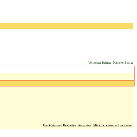
Vorheriger Beitrag
|
Nächster Beitrag
Druck-Version
|
Bearbeiten
|
Antworten
|
Mit Zitat antworten
|
nach oben