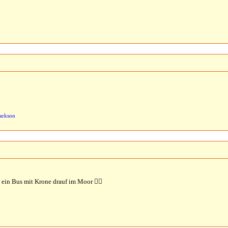
arkson
ein Bus mit Krone drauf im Moor 🤷‍♀️