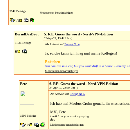
9147 Beiträge
Moderatoren benachrichtigen
BerndDasBrot
5. RE: Guess the word - Nerd-VPN-Edition
17-Apr-19, 13:42 Uhr ()
3158 Beiträge
Als Antwort auf
Beitrag Nr. 4
Ja, solche kann ich. Frag mal meine Kollegen!
Brötchen
You can live in a car, but you can't drift in a house.
- Jeremy Cl
Moderatoren benachrichtigen
Pete
6. RE: Guess the word - Nerd-VPN-Edition
24-Apr-19, 22:39 Uhr ()
Als Antwort auf
Beitrag Nr. 5
Ich hab mal Morbus Crohn gemalt, ihr wisst schon: 
MfG, Pete
1566 Beiträge
I will love you until my dying
day
Moderatoren benachrichtigen