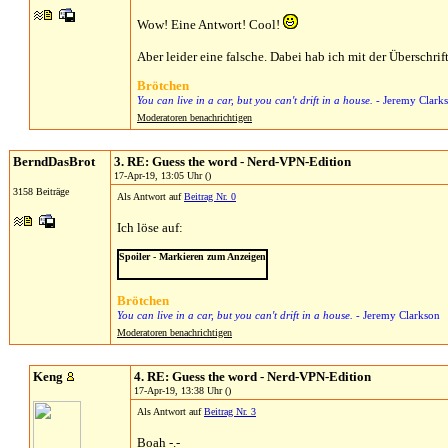
Wow! Eine Antwort! Cool!
Aber leider eine falsche. Dabei hab ich mit der Überschr
Brötchen
You can live in a car, but you can't drift in a house.
- Jeremy Clark
Moderatoren benachrichtigen
BerndDasBrot
3. RE: Guess the word - Nerd-VPN-Edition
17-Apr-19, 13:05 Uhr ()
3158 Beiträge
Als Antwort auf
Beitrag Nr. 0
Ich löse auf:
Spoiler - Markieren zum Anzeigen
Fernzugriff
Brötchen
You can live in a car, but you can't drift in a house.
- Jeremy Clarkson
Moderatoren benachrichtigen
Keng
4. RE: Guess the word - Nerd-VPN-Edition
17-Apr-19, 13:38 Uhr ()
Als Antwort auf
Beitrag Nr. 3
Boah -.-