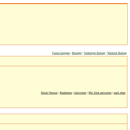
Foren-Gruppen
|
Beiträge
|
Vorheriger Beitrag
|
Nächster Beitrag
Druck-Version
|
Bearbeiten
|
Antworten
|
Mit Zitat antworten
|
nach oben