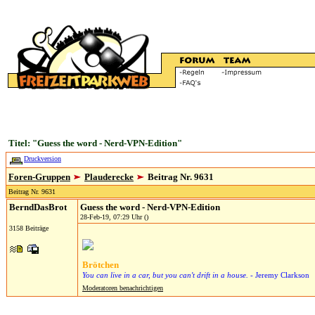
Titel: "Guess the word - Nerd-VPN-Edition"
Druckversion
Foren-Gruppen
Plauderecke
Beitrag Nr. 9631
Beitrag Nr. 9631
BerndDasBrot
Guess the word - Nerd-VPN-Edition
28-Feb-19, 07:29 Uhr ()
3158 Beiträge
Brötchen
You can live in a car, but you can't drift in a house.
- Jeremy Clarkson
Moderatoren benachrichtigen