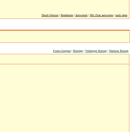
Druck-Version
|
Bearbeiten
|
Antworten
|
Mit Zitat antworten
|
nach oben
Foren-Gruppen
|
Beiträge
|
Vorheriger Beitrag
|
Nächster Beitrag