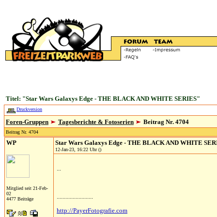
Titel: "Star Wars Galaxys Edge - THE BLACK AND WHITE SERIES"
Druckversion
Foren-Gruppen
Tagesberichte & Fotoserien
Beitrag Nr. 4704
Beitrag Nr. 4704
WP
Star Wars Galaxys Edge - THE BLACK AND WHITE SER
12-Jan-23, 16:22 Uhr ()
...
Mitglied seit 21-Feb-
02
.........................
4477 Beiträge
http://PayerFotografie.com