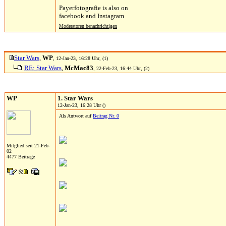
Payerfotografie is also on
facebook and Instagram
Moderatoren benachrichtigen
Star Wars
,
WP
, 12-Jan-23, 16:28 Uhr, (1)
RE: Star Wars
,
McMac83
, 22-Feb-23, 16:44 Uhr, (2)
WP
1. Star Wars
12-Jan-23, 16:28 Uhr ()
Als Antwort auf
Beitrag Nr. 0
Mitglied seit 21-Feb-
02
4477 Beiträge