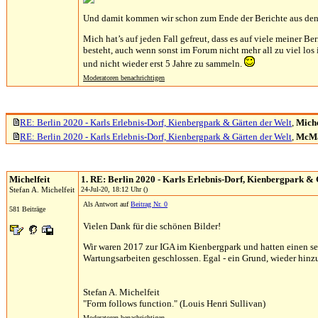
Und damit kommen wir schon zum Ende der Berichte aus den le
Mich hat’s auf jeden Fall gefreut, dass es auf viele meiner B
besteht, auch wenn sonst im Forum nicht mehr all zu viel los
und nicht wieder erst 5 Jahre zu sammeln.
Moderatoren benachrichtigen
RE: Berlin 2020 - Karls Erlebnis-Dorf, Kienbergpark & Gärten der Welt
,
Miche
RE: Berlin 2020 - Karls Erlebnis-Dorf, Kienbergpark & Gärten der Welt
,
McM
Michelfeit
1. RE: Berlin 2020 - Karls Erlebnis-Dorf, Kienbergpark &
Stefan A. Michelfeit
24-Jul-20, 18:12 Uhr ()
Als Antwort auf
Beitrag Nr. 0
581 Beiträge
Vielen Dank für die schönen Bilder!
Wir waren 2017 zur IGA im Kienbergpark und hatten einen se
Wartungsarbeiten geschlossen. Egal - ein Grund, wieder hinz
Stefan A. Michelfeit
"Form follows function." (Louis Henri Sullivan)
Moderatoren benachrichtigen