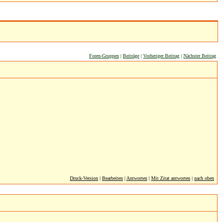
Foren-Gruppen
|
Beiträge
|
Vorheriger Beitrag
|
Nächster Beitrag
Druck-Version
|
Bearbeiten
|
Antworten
|
Mit Zitat antworten
|
nach oben