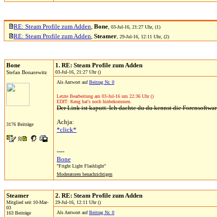
RE: Steam Profile zum Adden
,
Bone
, 03-Jul-16, 21:27 Uhr, (1)
RE: Steam Profile zum Adden
,
Steamer
, 29-Jul-16, 12:11 Uhr, (2)
Bone
1. RE: Steam Profile zum Adden
Stefan Bonarewitz
03-Jul-16, 21:27 Uhr ()
Als Antwort auf
Beitrag Nr. 0
Letzte Bearbeitung am 03-Jul-16 um 22:36 Uhr ()
EDIT: Keng hat's noch hinbekommen.
Der Link ist kaputt. Ich dachte du du kennst die Forensoftware
Achja:
3176 Beiträge
*click*
----
Bone
"Fright Light Flashlight"
Moderatoren benachrichtigen
Steamer
2. RE: Steam Profile zum Adden
Mitglied seit 10-Mar-
29-Jul-16, 12:11 Uhr ()
03
Als Antwort auf
Beitrag Nr. 0
163 Beiträge