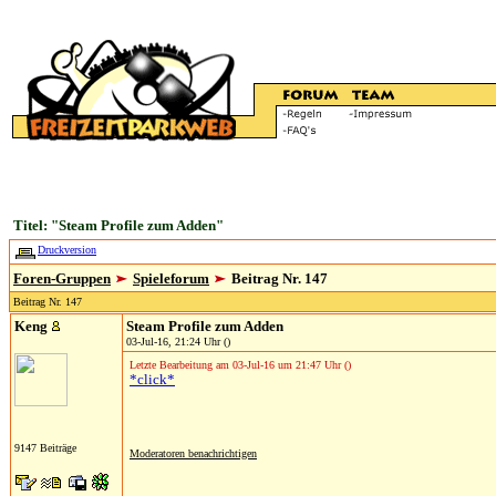
Titel: "Steam Profile zum Adden"
Druckversion
Foren-Gruppen
Spieleforum
Beitrag Nr. 147
Beitrag Nr. 147
Keng
Steam Profile zum Adden
03-Jul-16, 21:24 Uhr ()
Letzte Bearbeitung am 03-Jul-16 um 21:47 Uhr ()
*click*
9147 Beiträge
Moderatoren benachrichtigen