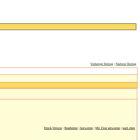
Vorheriger Beitrag
|
Nächster Beitrag
Druck-Version
|
Bearbeiten
|
Antworten
|
Mit Zitat antworten
|
nach oben