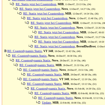
RE: Statix jetzt bei Coastershop
,
MIB
, 11-Dez-07, 23:13 Uhr, (34)
RE: Statix jetzt bei Coastershop
,
Nero
, 12-Dez-07, 14:27 Uhr, (35)
RE: Statix jetzt bei Coastershop
,
MIB
, 12-Dez-07, 14:54 Uhr, (36)
RE: Statix jetzt bei Coastershop
,
Nero
, 12-Dez-07, 15:48 Uhr, (37)
RE: Statix jetzt bei Coastershop
,
MIB
, 12-Dez-07, 21:53 Uhr, (38
RE: Statix jetzt bei Coastershop
,
Nero
, 12-Dez-07, 22:26 Uhr
RE: Statix jetzt bei Coastershop
,
MIB
, 13-Dez-07, 00:03 
RE: Statix jetzt bei Coastershop
,
Nero
, 13-Dez-07, 15:27 Uhr
RE: Statix jetzt bei Coastershop
,
MIB
, 13-Dez-07, 19:59 
RE: Statix jetzt bei Coastershop
,
BerndDasBrot
, 13-Dez-
RE: Coasterdynamix Statix
,
VT 340
, 18-Dez-07, 15:42 Uhr, (44)
RE: Coasterdynamix Statix
,
Nero
, 18-Dez-07, 18:30 Uhr, (45)
RE: Coasterdynamix Statix
,
Nero
, 28-Dez-07, 21:14 Uhr, (46)
RE: Coasterdynamix Statix
,
MIB
, 28-Dez-07, 21:53 Uhr, (47)
RE: Coasterdynamix Statix
,
Nero
, 28-Dez-07, 23:51 Uhr, (48)
RE: Coasterdynamix Statix
,
MIB
, 29-Dez-07, 00:38 Uhr, (49)
RE: Coasterdynamix Statix
,
VT 340
, 30-Dez-07, 12:19 Uhr, (50)
RE: Coasterdynamix Statix
,
MIB
, 30-Dez-07, 13:12 Uhr, (51)
RE: Coasterdynamix Statix
,
Nero
, 01-Feb-08, 14:39 Uhr, (52)
RE: Coasterdynamix Statix
,
MIB
, 02-Feb-08, 00:08 Uhr, (53)
RE: Coasterdynamix Statix
,
Nero
, 02-Feb-08, 12:12 Uhr, 
Update
,
MIB
, 22-Feb-08, 18:08 Uhr, (55)