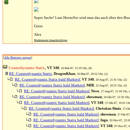
Super Sache! Laut Hersteller wird man das auch über den B
Gruss
Alex
Moderatoren benachrichtigen
[
Alle Beiträge zeigen
]
,
Coasterdynamix Statix
VT 340
, 16-Mai-07, 12:10 Uhr, (0)
RE: Coasterdynamix Statix
,
DragonKhan
, 16-Mai-07, 20:52 Uhr, (1)
RE: Coasterdynamix Statix bald Markreif
,
VT 340
, 20-Aug-07, 21:41 Uhr, (2)
RE: Coasterdynamix Statix bald Markreif
,
MIB
, 22-Aug-07, 20:31 Uhr, (3)
RE: Coasterdynamix Statix bald Markreif
,
Nero
, 27-Aug-07, 21:44 Uhr, (
RE: Coasterdynamix Statix bald Markreif
,
showman
, 24-Okt-07, 12:26 Uhr,
RE: Coasterdynamix Statix bald Markreif
,
VT 340
, 27-Okt-07, 16:01 Uhr
RE: Coasterdynamix Statix bald Markreif
,
Christian Ahuis
, 27-Ok
RE: Coasterdynamix Statix bald Markreif
,
showman
, 27-Okt-07
RE: Coasterdynamix Statix bald Markreif
,
Ingo
, 02-Nov-07, 22:01
RE: Coasterdynamix Statix bald Markreif
,
VT 340
, 07-Nov-07, 0