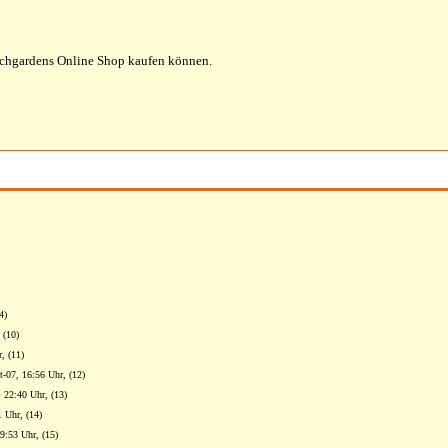
uschgardens Online Shop kaufen können.
4)
 (10)
, (11)
t-07, 16:56 Uhr, (12)
, 22:40 Uhr, (13)
 Uhr, (14)
9:53 Uhr, (15)