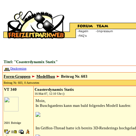
Titel: "Coasterdynamix Statix"
Druckversion
Foren-Gruppen
Modellbau
Beitrag Nr. 603
Beitrag Nr. 603, 0 Antworten
VT 340
Coasterdynamix Statix
16-Mai-07, 12:10 Uhr ()
Moin,
In Buschgardens kann man bald folgendes Modell kaufen:
2601 Beiträge
Im Griffon-Thread hatte ich bereits 3D-Renderings hochgela