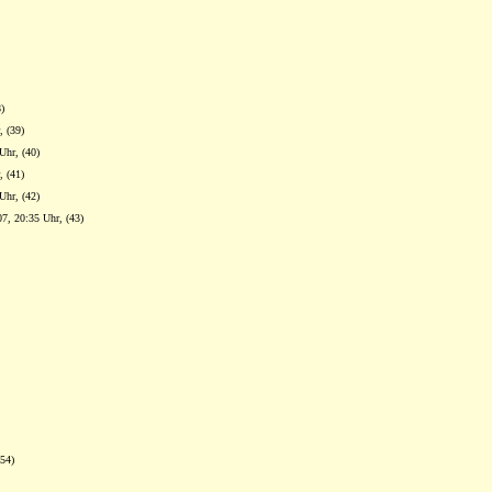
)
, (39)
Uhr, (40)
, (41)
Uhr, (42)
07, 20:35 Uhr, (43)
(54)