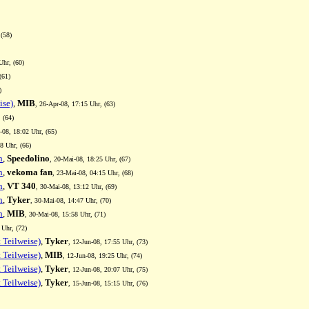
 (58)
Uhr, (60)
(61)
)
ise)
,
MIB
, 26-Apr-08, 17:15 Uhr, (63)
 (64)
-08, 18:02 Uhr, (65)
8 Uhr, (66)
n
,
Speedolino
, 20-Mai-08, 18:25 Uhr, (67)
n
,
vekoma fan
, 23-Mai-08, 04:15 Uhr, (68)
n
,
VT 340
, 30-Mai-08, 13:12 Uhr, (69)
n
,
Tyker
, 30-Mai-08, 14:47 Uhr, (70)
n
,
MIB
, 30-Mai-08, 15:58 Uhr, (71)
 Uhr, (72)
Teilweise)
,
Tyker
, 12-Jun-08, 17:55 Uhr, (73)
Teilweise)
,
MIB
, 12-Jun-08, 19:25 Uhr, (74)
Teilweise)
,
Tyker
, 12-Jun-08, 20:07 Uhr, (75)
Teilweise)
,
Tyker
, 15-Jun-08, 15:15 Uhr, (76)