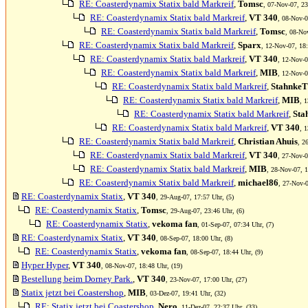
RE: Coasterdynamix Statix bald Markreif
,
Tomsc
, 07-Nov-07, 23
RE: Coasterdynamix Statix bald Markreif
,
VT 340
, 08-Nov-0
RE: Coasterdynamix Statix bald Markreif
,
Tomsc
, 08-No
RE: Coasterdynamix Statix bald Markreif
,
Sparx
, 12-Nov-07, 18:
RE: Coasterdynamix Statix bald Markreif
,
VT 340
, 12-Nov-0
RE: Coasterdynamix Statix bald Markreif
,
MIB
, 12-Nov-0
RE: Coasterdynamix Statix bald Markreif
,
Stahnke
RE: Coasterdynamix Statix bald Markreif
,
MIB
, 
RE: Coasterdynamix Statix bald Markreif
,
Sta
RE: Coasterdynamix Statix bald Markreif
,
VT 340
, 
RE: Coasterdynamix Statix bald Markreif
,
Christian Ahuis
, 2
RE: Coasterdynamix Statix bald Markreif
,
VT 340
, 27-Nov-0
RE: Coasterdynamix Statix bald Markreif
,
MIB
, 28-Nov-07, 1
RE: Coasterdynamix Statix bald Markreif
,
michael86
, 27-Nov-0
RE: Coasterdynamix Statix
,
VT 340
, 29-Aug-07, 17:57 Uhr, (5)
RE: Coasterdynamix Statix
,
Tomsc
, 29-Aug-07, 23:46 Uhr, (6)
RE: Coasterdynamix Statix
,
vekoma fan
, 01-Sep-07, 07:34 Uhr, (7)
RE: Coasterdynamix Statix
,
VT 340
, 08-Sep-07, 18:00 Uhr, (8)
RE: Coasterdynamix Statix
,
vekoma fan
, 08-Sep-07, 18:44 Uhr, (9)
Hyper Hyper
,
VT 340
, 08-Nov-07, 18:48 Uhr, (19)
Bestellung beim Dorney Park.
,
VT 340
, 23-Nov-07, 17:00 Uhr, (27)
Statix jetzt bei Coastershop
,
MIB
, 03-Dez-07, 19:41 Uhr, (32)
RE: Statix jetzt bei Coastershop
,
Nero
, 11-Dez-07, 22:37 Uhr, (33)