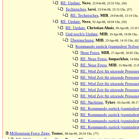
RE: Update
,
Nero
, 22-Feb-08, 23:53 Uhr, (56)
Technisches
,
larsi
, 23-Feb-08, 23:13 Uhr, (57)
RE: Technisches
,
MIB
, 24-Feb-08, 13:14 Uhr,
RE: Update
,
Nero
, 02-Apr-08, 18:04 Uhr, (59)
RE: Update
,
Christian Ahuis
, 09-Apr-08, 13:10 
Und noch'n Update
,
MIB
, 19-Apr-08, 19:06 Uhr, 
Überraschung
,
MIB
, 23-Apr-08, 14:10 Uhr, (62
Kommando zurück (zumindest Teilwe
Neue Fotos
,
MIB
, 27-Apr-08, 18:05 Uhr,
RE: Neue Fotos
,
funparkfan
, 14-Mai
RE: Neue Fotos
,
MIB
, 15-Mai-08, 11:0
RE: Wird Zeit für sitzende Persone
RE: Wird Zeit für sitzende Persone
RE: Wird Zeit für sitzende Persone
RE: Wird Zeit für sitzende Persone
RE: Wird Zeit für sitzende Persone
RE: Nachtrag
,
Tyker
, 03-Jun-08, 06:17
RE: Kommando zurück (zumindest 
RE: Kommando zurück (zumindest 
RE: Kommando zurück (zumindest 
RE: Kommando zurück (zumindest 
Millennium Force Züge
,
Tomsc
, 08-Jan-09, 20:54 Uhr, (77)