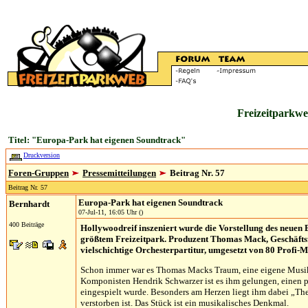
Freizeitparkwe
Titel: "Europa-Park hat eigenen Soundtrack"
Druckversion
Foren-Gruppen
Pressemitteilungen
Beitrag Nr. 57
Beitrag Nr. 57
Europa-Park hat eigenen Soundtrack
Bernhardt
07-Jul-11, 16:05 Uhr ()
400 Beiträge
Hollywoodreif inszeniert wurde die Vorstellung des neue
größtem Freizeitpark. Produzent Thomas Mack, Geschäftsf
vielschichtige Orchesterpartitur, umgesetzt von 80 Profi-
Schon immer war es Thomas Macks Traum, eine eigene Musik 
Komponisten Hendrik Schwarzer ist es ihm gelungen, einen p
eingespielt wurde. Besonders am Herzen liegt ihm dabei „T
verstorben ist. Das Stück ist ein musikalisches Denkmal.