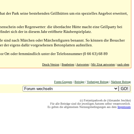
t der Park seine bestehenden Grillhütten um ein spezielles Angebot erweitert,
nnenschein oder Regenwetter: die überdachte Hütte macht eine Grillparty bei
ndet sich der in diesem Jahr eröffnete Räuberspielplatz.
Viele sind nach Märchen oder Märchenfiguren benannt. So können die Besucher
ner der eigens dafür vorgesehenen Betonplatten aufstellen.
or Ort oder fernmündlich unter der Telefonnummer (0 66 63) 68 89
Druck-Version
|
Bearbeiten
|
Antworten
|
Mit Zitat antworten
|
nach oben
Foren-Gruppen
|
Beiträge
|
Vorheriger Beitrag
|
Nächster Beitrag
(c) Freizeitparkweb.de (Alexander Jeschke)
Für alle Beiträge sind die jeweiligen Autoren selbst verantwortlich.
Es gelten die allgemeinen Nutzungsbedingungen aus dem
Impressum