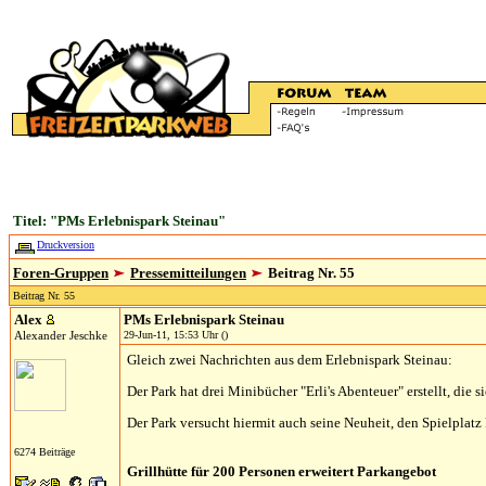
Titel: "PMs Erlebnispark Steinau"
Druckversion
Foren-Gruppen
Pressemitteilungen
Beitrag Nr. 55
Beitrag Nr. 55
Alex
PMs Erlebnispark Steinau
Alexander Jeschke
29-Jun-11, 15:53 Uhr ()
Gleich zwei Nachrichten aus dem Erlebnispark Steinau:
Der Park hat drei Minibücher "Erli's Abenteuer" erstellt, die si
Der Park versucht hiermit auch seine Neuheit, den Spielplatz
6274 Beiträge
Grillhütte für 200 Personen erweitert Parkangebot