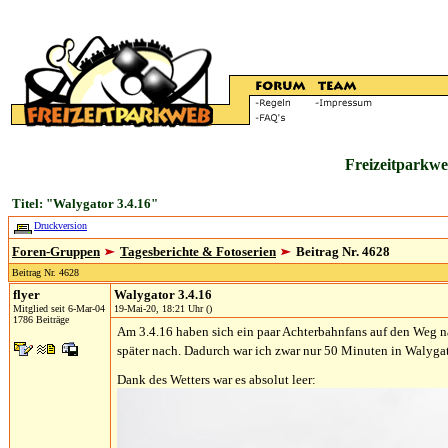
Freizeitparkwe
Titel: "Walygator 3.4.16"
Druckversion
Foren-Gruppen
Tagesberichte & Fotoserien
Beitrag Nr. 4628
Beitrag Nr. 4628
flyer
Walygator 3.4.16
Mitglied seit 6-Mar-04
19-Mai-20, 18:21 Uhr ()
1786 Beiträge
Am 3.4.16 haben sich ein paar Achterbahnfans auf den Weg na
später nach. Dadurch war ich zwar nur 50 Minuten in Walygat
Dank des Wetters war es absolut leer: