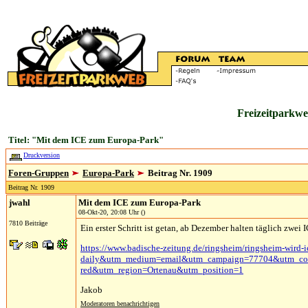
Freizeitparkwe
Titel: "Mit dem ICE zum Europa-Park"
Druckversion
Foren-Gruppen
Europa-Park
Beitrag Nr. 1909
Beitrag Nr. 1909
jwahl
Mit dem ICE zum Europa-Park
08-Okt-20, 20:08 Uhr ()
7810 Beiträge
Ein erster Schritt ist getan, ab Dezember halten täglich zwe
https://www.badische-zeitung.de/ringsheim/ringsheim-wird-i
daily&utm_medium=email&utm_campaign=77704&utm_content
red&utm_region=Ortenau&utm_position=1
Jakob
Moderatoren benachrichtigen