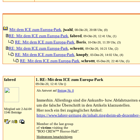
Mit dem ICE zum Europa-Park
,
jwahl
, 08-Okt-20, 20:08 Uhr, (0)
RE: Mit dem ICE zum Europa-Park
,
fabred
, 09-Okt-20, 12:41 Uhr, (1)
RE: Mit dem ICE zum Europa-Park
,
Boris
, 10-Okt-20, 11:39 Uhr, (3)
RE: Mit dem ICE zum Europa-Park
,
schrottt
, 09-Okt-20, 16:21 Uhr, (2)
RE: Mit dem ICE zum Europa-Park
,
knopfy
, 03-Dez-20, 14:02 Uhr, (4)
RE: Mit dem ICE zum Europa-Park
,
schrottt
, 05-Dez-20, 22:46 Uhr, (5)
fabred
1. RE: Mit dem ICE zum Europa-Park
09-Okt-20, 12:41 Uhr ()
Als Antwort auf
Beitrag Nr. 0
Immerhin. Allerdings sind die Ankunfts- bzw. Abfahrtszeiten e
um die falsche Überschrift in den Artikeln klarzustellen.
Mitglied seit 2-Jul-04
Hier noch ein frei zugänglicher Artikel:
1546 Beiträge
https://www.lahrer-zeitung.de/inhalt.ringsheim-ab-dezembe
Member of the last group
of
victims
visiting the
"BOO CREW™ Horror-Hall".
Moderatoren benachrichtigen