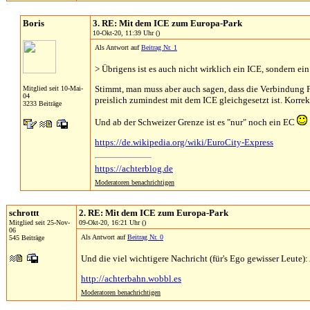
Boris
3. RE: Mit dem ICE zum Europa-Park
10-Okt-20, 11:39 Uhr ()
Als Antwort auf
Beitrag Nr. 1
> Übrigens ist es auch nicht wirklich ein ICE, sondern ein
Stimmt, man muss aber auch sagen, dass die Verbindung 
Mitglied seit 10-Mai-
04
preislich zumindest mit dem ICE gleichgesetzt ist. Korre
3233 Beiträge
Und ab der Schweizer Grenze ist es "nur" noch ein EC
https://de.wikipedia.org/wiki/EuroCity-Express
https://achterblog.de
Moderatoren benachrichtigen
schrottt
2. RE: Mit dem ICE zum Europa-Park
Mitglied seit 25-Nov-
09-Okt-20, 16:21 Uhr ()
06
Als Antwort auf
Beitrag Nr. 0
545 Beiträge
Und die viel wichtigere Nachricht (für's Ego gewisser Leut
http://achterbahn.wobbl.es
Moderatoren benachrichtigen