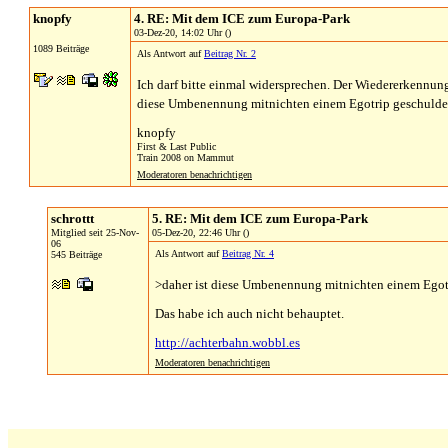
knopfy
4. RE: Mit dem ICE zum Europa-Park
03-Dez-20, 14:02 Uhr ()
1089 Beiträge
Als Antwort auf
Beitrag Nr. 2
Ich darf bitte einmal widersprechen. Der Wiedererkennun
diese Umbenennung mitnichten einem Egotrip geschuldet,
knopfy
First & Last Public
Train 2008 on Mammut
Moderatoren benachrichtigen
schrottt
5. RE: Mit dem ICE zum Europa-Park
Mitglied seit 25-Nov-
05-Dez-20, 22:46 Uhr ()
06
Als Antwort auf
Beitrag Nr. 4
545 Beiträge
>daher ist diese Umbenennung mitnichten einem Egot
Das habe ich auch nicht behauptet.
http://achterbahn.wobbl.es
Moderatoren benachrichtigen