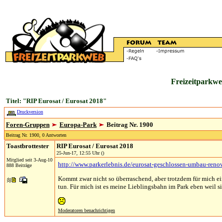
Freizeitparkwe
Titel: "RIP Eurosat / Eurosat 2018"
Druckversion
Foren-Gruppen
Europa-Park
Beitrag Nr. 1900
Beitrag Nr. 1900, 0 Antworten
Toastbrottester
RIP Eurosat / Eurosat 2018
25-Jun-17, 12:55 Uhr ()
Mitglied seit 3-Aug-10
http://www.parkerlebnis.de/eurosat-geschlossen-umbau-ren
888 Beiträge
Kommt zwar nicht so überraschend, aber trotzdem für mich ein
tun. Für mich ist es meine Lieblingsbahn im Park eben weil sie 
Moderatoren benachrichtigen