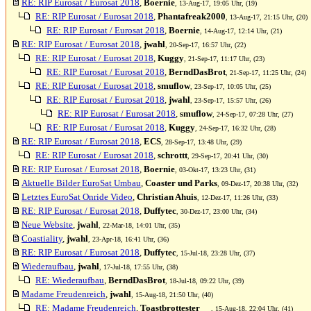
RE: RIP Eurosat / Eurosat 2018
,
Boernie
, 13-Aug-17, 19:05 Uhr, (19)
RE: RIP Eurosat / Eurosat 2018
,
Phantafreak2000
, 13-Aug-17, 21:15 Uhr, (20)
RE: RIP Eurosat / Eurosat 2018
,
Boernie
, 14-Aug-17, 12:14 Uhr, (21)
RE: RIP Eurosat / Eurosat 2018
,
jwahl
, 20-Sep-17, 16:57 Uhr, (22)
RE: RIP Eurosat / Eurosat 2018
,
Kuggy
, 21-Sep-17, 11:17 Uhr, (23)
RE: RIP Eurosat / Eurosat 2018
,
BerndDasBrot
, 21-Sep-17, 11:25 Uhr, (24)
RE: RIP Eurosat / Eurosat 2018
,
smuflow
, 23-Sep-17, 10:05 Uhr, (25)
RE: RIP Eurosat / Eurosat 2018
,
jwahl
, 23-Sep-17, 15:57 Uhr, (26)
RE: RIP Eurosat / Eurosat 2018
,
smuflow
, 24-Sep-17, 07:28 Uhr, (27)
RE: RIP Eurosat / Eurosat 2018
,
Kuggy
, 24-Sep-17, 16:32 Uhr, (28)
RE: RIP Eurosat / Eurosat 2018
,
ECS
, 28-Sep-17, 13:48 Uhr, (29)
RE: RIP Eurosat / Eurosat 2018
,
schrottt
, 29-Sep-17, 20:41 Uhr, (30)
RE: RIP Eurosat / Eurosat 2018
,
Boernie
, 03-Okt-17, 13:23 Uhr, (31)
Aktuelle Bilder EuroSat Umbau
,
Coaster und Parks
, 09-Dez-17, 20:38 Uhr, (32)
Letztes EuroSat Onride Video
,
Christian Ahuis
, 12-Dez-17, 11:26 Uhr, (33)
RE: RIP Eurosat / Eurosat 2018
,
Duffytec
, 30-Dez-17, 23:00 Uhr, (34)
Neue Website
,
jwahl
, 22-Mar-18, 14:01 Uhr, (35)
Coastiality
,
jwahl
, 23-Apr-18, 16:41 Uhr, (36)
RE: RIP Eurosat / Eurosat 2018
,
Duffytec
, 15-Jul-18, 23:28 Uhr, (37)
Wiederaufbau
,
jwahl
, 17-Jul-18, 17:55 Uhr, (38)
RE: Wiederaufbau
,
BerndDasBrot
, 18-Jul-18, 09:22 Uhr, (39)
Madame Freudenreich
,
jwahl
, 15-Aug-18, 21:50 Uhr, (40)
RE: Madame Freudenreich
,
Toastbrottester
, 15-Aug-18, 22:04 Uhr, (41)