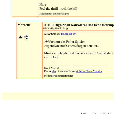
Nina
Feel the thrill - rock the hill!
Moderatoren benachrichtigen
MarcelR
11. RE: High Noon Konsolero: Red Dead Redemp
03-Jun-10, 10:45 Uhr ()
Als Antwort auf
Beitrag Nr. 10
>Wobei mir das Poker-Spielen
>irgendwie noch etwas Sorgen bereitet...
Muss es nicht, denn du muss es nicht! Zwingt dich
verzocken.
___________________________________
Gruß Marcel
Radio:
tba
| Aktuelle Fotos:
4 Jahre Black Mamba
Moderatoren benachrichtigen