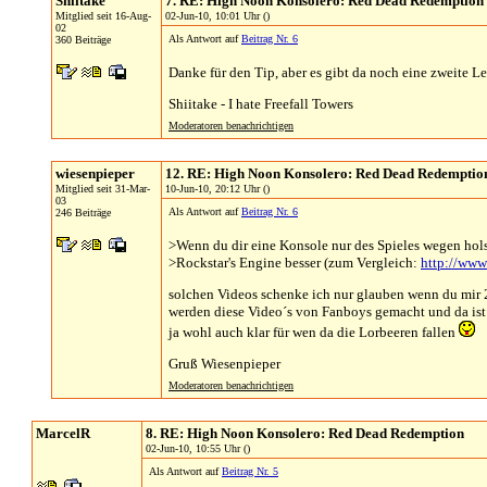
Shiitake
7. RE: High Noon Konsolero: Red Dead Redemption
Mitglied seit 16-Aug-
02-Jun-10, 10:01 Uhr ()
02
Als Antwort auf
Beitrag Nr. 6
360 Beiträge
Danke für den Tip, aber es gibt da noch eine zweite L
Shiitake - I hate Freefall Towers
Moderatoren benachrichtigen
wiesenpieper
12. RE: High Noon Konsolero: Red Dead Redemptio
Mitglied seit 31-Mar-
10-Jun-10, 20:12 Uhr ()
03
Als Antwort auf
Beitrag Nr. 6
246 Beiträge
>Wenn du dir eine Konsole nur des Spieles wegen holst,
>Rockstar's Engine besser (zum Vergleich:
http://ww
solchen Videos schenke ich nur glauben wenn du mir 2 
werden diese Video´s von Fanboys gemacht und da ist da
ja wohl auch klar für wen da die Lorbeeren fallen
Gruß Wiesenpieper
Moderatoren benachrichtigen
MarcelR
8. RE: High Noon Konsolero: Red Dead Redemption
02-Jun-10, 10:55 Uhr ()
Als Antwort auf
Beitrag Nr. 5