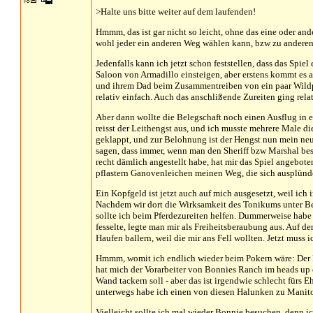
>Halte uns bitte weiter auf dem laufenden!
Hmmm, das ist gar nicht so leicht, ohne das eine oder ander
wohl jeder ein anderen Weg wählen kann, bzw zu anderen
Jedenfalls kann ich jetzt schon feststellen, dass das Spiel
Saloon von Armadillo einsteigen, aber erstens kommt es a
und ihrem Dad beim Zusammentreiben von ein paar Wildpf
relativ einfach. Auch das anschlißende Zureiten ging rela
Aber dann wollte die Belegschaft noch einen Ausflug in 
reisst der Leithengst aus, und ich musste mehrere Male 
geklappt, und zur Belohnung ist der Hengst nun mein neue
sagen, dass immer, wenn man den Sheriff bzw Marshal besu
recht dämlich angestellt habe, hat mir das Spiel angebote
pflastern Ganovenleichen meinen Weg, die sich ausplünde
Ein Kopfgeld ist jetzt auch auf mich ausgesetzt, weil ic
Nachdem wir dort die Wirksamkeit des Tonikums unter Be
sollte ich beim Pferdezureiten helfen. Dummerweise habe 
fesselte, legte man mir als Freiheitsberaubung aus. Auf 
Haufen ballern, weil die mir ans Fell wollten. Jetzt mu
Hmmm, womit ich endlich wieder beim Pokern wäre: Der P
hat mich der Vorarbeiter von Bonnies Ranch im heads up o
Wand tackern soll - aber das ist irgendwie schlecht fürs 
unterwegs habe ich einen von diesen Halunken zu Manitou 
Vielleicht sollte ich mal wieder Bonnie besuchen, denn 