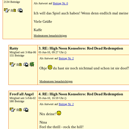
2134 Beiträge
Als Antwort auf
Beitrag Nr. 0
Ich will das Spiel auch haben! Wenn denn endlich mal meine 
Viele Grüße
Kaffe
Moderatoren benachrichtigen
Ratty
3. RE: High Noon Konsolero: Red Dead Redemption
Mitglied seit 3-Mai-06
01-Jun-10, 09:27 Uhr ()
155 Beiträge
Als Antwort auf
Beitrag Nr. 2
Ohje
du hast sie noch nichtmal und schon ist sie doof
Moderatoren benachrichtigen
FreeFall Angel
4. RE: High Noon Konsolero: Red Dead Redemption
Mitglied seit 5-Feb-02
01-Jun-10, 16:59 Uhr ()
580 Beiträge
Als Antwort auf
Beitrag Nr. 2
Nix deine!
Nina
Feel the thrill - rock the hill!