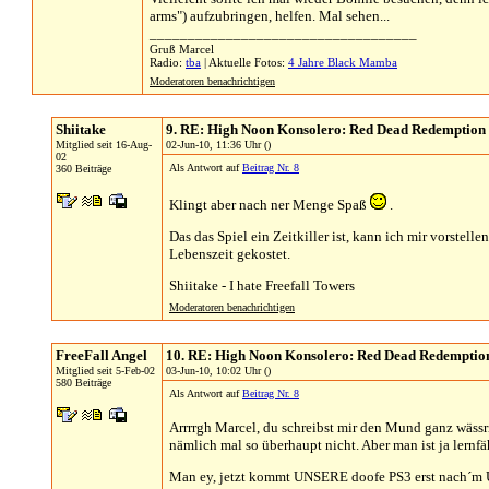
arms") aufzubringen, helfen. Mal sehen...
___________________________________
Gruß Marcel
Radio:
tba
| Aktuelle Fotos:
4 Jahre Black Mamba
Moderatoren benachrichtigen
Shiitake
9. RE: High Noon Konsolero: Red Dead Redemption
Mitglied seit 16-Aug-
02-Jun-10, 11:36 Uhr ()
02
Als Antwort auf
Beitrag Nr. 8
360 Beiträge
Klingt aber nach ner Menge Spaß
.
Das das Spiel ein Zeitkiller ist, kann ich mir vorstel
Lebenszeit gekostet.
Shiitake - I hate Freefall Towers
Moderatoren benachrichtigen
FreeFall Angel
10. RE: High Noon Konsolero: Red Dead Redemptio
Mitglied seit 5-Feb-02
03-Jun-10, 10:02 Uhr ()
580 Beiträge
Als Antwort auf
Beitrag Nr. 8
Arrrrgh Marcel, du schreibst mir den Mund ganz wässri
nämlich mal so überhaupt nicht. Aber man ist ja lernfä
Man ey, jetzt kommt UNSERE doofe PS3 erst nach´m U