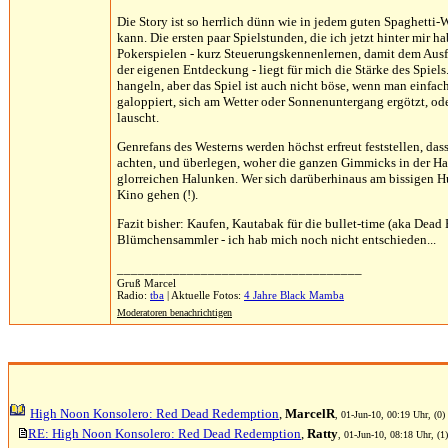
Die Story ist so herrlich dünn wie in jedem guten Spaghetti-
kann. Die ersten paar Spielstunden, die ich jetzt hinter mir 
Pokerspielen - kurz Steuerungskennenlernen, damit dem Ausfl
der eigenen Entdeckung - liegt für mich die Stärke des Spiel
hangeln, aber das Spiel ist auch nicht böse, wenn man einfach
galoppiert, sich am Wetter oder Sonnenuntergang ergötzt, od
lauscht.
Genrefans des Westerns werden höchst erfreut feststellen, das
achten, und überlegen, woher die ganzen Gimmicks in der H
glorreichen Halunken. Wer sich darüberhinaus am bissigen Hu
Kino gehen (!).
Fazit bisher: Kaufen, Kautabak für die bullet-time (aka Dead 
Blümchensammler - ich hab mich noch nicht entschieden...
___________________________________
Gruß Marcel
Radio:
tba
| Aktuelle Fotos:
4 Jahre Black Mamba
Moderatoren benachrichtigen
High Noon Konsolero: Red Dead Redemption
,
MarcelR
, 01-Jun-10, 00:19 Uhr, (0)
RE: High Noon Konsolero: Red Dead Redemption
,
Ratty
, 01-Jun-10, 08:18 Uhr, (1)