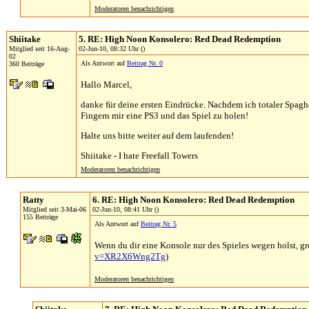
Moderatoren benachrichtigen
Shiitake
5. RE: High Noon Konsolero: Red Dead Redemption
Mitglied seit 16-Aug-
02-Jun-10, 08:32 Uhr ()
02
Als Antwort auf
Beitrag Nr. 0
360 Beiträge
Hallo Marcel,
danke für deine ersten Eindrücke. Nachdem ich totaler Spaghe
Fingern mir eine PS3 und das Spiel zu holen!
Halte uns bitte weiter auf dem laufenden!
Shiitake - I hate Freefall Towers
Moderatoren benachrichtigen
Ratty
6. RE: High Noon Konsolero: Red Dead Redemption
Mitglied seit 3-Mai-06
02-Jun-10, 08:41 Uhr ()
155 Beiträge
Als Antwort auf
Beitrag Nr. 5
Wenn du dir eine Konsole nur des Spieles wegen holst, gre
v=XR2X6Wng2Tg
)
Moderatoren benachrichtigen