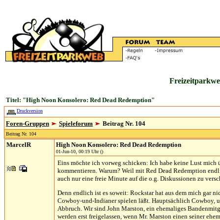
Freizeitparkwe
Titel: "High Noon Konsolero: Red Dead Redemption"
Druckversion
Foren-Gruppen
Spieleforum
Beitrag Nr. 104
Beitrag Nr. 104
MarcelR
High Noon Konsolero: Red Dead Redemption
01-Jun-10, 00:19 Uhr ()
Eins möchte ich vorweg schicken: Ich habe keine Lust mich ü
kommentieren. Warum? Weil mit Red Dead Redemption endlich m
auch nur eine freie Minute auf die o.g. Diskussionen zu versc
Denn endlich ist es soweit: Rockstar hat aus dem mich gar n
Cowboy-und-Indianer spielen läßt. Hauptsächlich Cowboy, u
Abbruch. Wir sind John Marston, ein ehemaliges Bandenmitgl
werden erst freigelassen, wenn Mr. Marston einen seiner ehe