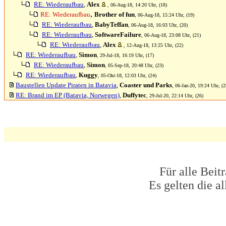
RE: Wiederaufbau
,
Alex
, 06-Aug-18, 14:20 Uhr, (18)
,
RE: Wiederaufbau
Brother of fun
, 06-Aug-18, 15:24 Uhr, (19)
RE: Wiederaufbau
,
BabyTeffan
, 06-Aug-18, 16:03 Uhr, (20)
RE: Wiederaufbau
,
SoftwareFailure
, 06-Aug-18, 23:08 Uhr, (21)
RE: Wiederaufbau
,
Alex
, 12-Aug-18, 13:25 Uhr, (22)
RE: Wiederaufbau
,
Simon
, 29-Jul-18, 16:19 Uhr, (17)
RE: Wiederaufbau
,
Simon
, 05-Sep-18, 20:48 Uhr, (23)
RE: Wiederaufbau
,
Kuggy
, 05-Okt-18, 12:03 Uhr, (24)
Baustellen Update Piraten in Batavia
,
Coaster und Parks
, 06-Jan-20, 19:24 Uhr, (2
RE: Brand im EP (Batavia, Norwegen)
,
Duffytec
, 29-Jul-20, 22:14 Uhr, (26)
Für alle Beit
Es gelten die 