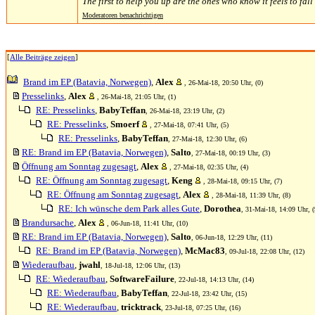
The first to help you up are the ones who know it feels to fal
Moderatoren benachrichtigen
[
Alle Beiträge zeigen
]
Brand im EP (Batavia, Norwegen)
,
Alex
, 26-Mai-18, 20:50 Uhr, (0)
Presselinks
,
Alex
, 26-Mai-18, 21:05 Uhr, (1)
RE: Presselinks
,
BabyTeffan
, 26-Mai-18, 23:19 Uhr, (2)
RE: Presselinks
,
Smoerf
, 27-Mai-18, 07:41 Uhr, (5)
RE: Presselinks
,
BabyTeffan
, 27-Mai-18, 12:30 Uhr, (6)
RE: Brand im EP (Batavia, Norwegen)
,
Salto
, 27-Mai-18, 00:19 Uhr, (3)
Öffnung am Sonntag zugesagt
,
Alex
, 27-Mai-18, 02:35 Uhr, (4)
RE: Öffnung am Sonntag zugesagt
,
Keng
, 28-Mai-18, 09:15 Uhr, (7)
RE: Öffnung am Sonntag zugesagt
,
Alex
, 28-Mai-18, 11:39 Uhr, (8)
RE: Ich wünsche dem Park alles Gute
,
Dorothea
, 31-Mai-18, 14:09 Uhr, (
Brandursache
,
Alex
, 06-Jun-18, 11:41 Uhr, (10)
RE: Brand im EP (Batavia, Norwegen)
,
Salto
, 06-Jun-18, 12:29 Uhr, (11)
RE: Brand im EP (Batavia, Norwegen)
,
McMac83
, 09-Jul-18, 22:08 Uhr, (12)
Wiederaufbau
,
jwahl
, 18-Jul-18, 12:06 Uhr, (13)
RE: Wiederaufbau
,
SoftwareFailure
, 22-Jul-18, 14:13 Uhr, (14)
RE: Wiederaufbau
,
BabyTeffan
, 22-Jul-18, 23:42 Uhr, (15)
RE: Wiederaufbau
,
tricktrack
, 23-Jul-18, 07:25 Uhr, (16)