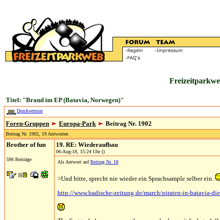
Freizeitparkwe
Titel: "Brand im EP (Batavia, Norwegen)"
Druckversion
Foren-Gruppen
Europa-Park
Beitrag Nr. 1902
Beitrag Nr. 1902, 19 Antworten
Brother of fun
19. RE: Wiederaufbau
06-Aug-18, 15:24 Uhr ()
596 Beiträge
Als Antwort auf
Beitrag Nr. 18
>Und bitte, sprecht nie wieder ein Sprachsample selber ein.
http://www.badische-zeitung.de/march/piraten-in-batavia-die