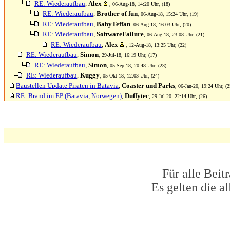
RE: Wiederaufbau
,
Alex
, 06-Aug-18, 14:20 Uhr, (18)
RE: Wiederaufbau
,
Brother of fun
, 06-Aug-18, 15:24 Uhr, (19)
RE: Wiederaufbau
,
BabyTeffan
, 06-Aug-18, 16:03 Uhr, (20)
RE: Wiederaufbau
,
SoftwareFailure
, 06-Aug-18, 23:08 Uhr, (21)
RE: Wiederaufbau
,
Alex
, 12-Aug-18, 13:25 Uhr, (22)
RE: Wiederaufbau
,
Simon
, 29-Jul-18, 16:19 Uhr, (17)
RE: Wiederaufbau
,
Simon
, 05-Sep-18, 20:48 Uhr, (23)
RE: Wiederaufbau
,
Kuggy
, 05-Okt-18, 12:03 Uhr, (24)
Baustellen Update Piraten in Batavia
,
Coaster und Parks
, 06-Jan-20, 19:24 Uhr, (2
RE: Brand im EP (Batavia, Norwegen)
,
Duffytec
, 29-Jul-20, 22:14 Uhr, (26)
Für alle Beit
Es gelten die 