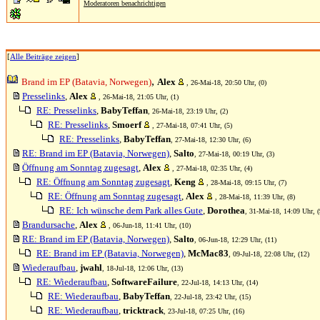
Moderatoren benachrichtigen
[
Alle Beiträge zeigen
]
,
Brand im EP (Batavia, Norwegen)
Alex
, 26-Mai-18, 20:50 Uhr, (0)
Presselinks
,
Alex
, 26-Mai-18, 21:05 Uhr, (1)
RE: Presselinks
,
BabyTeffan
, 26-Mai-18, 23:19 Uhr, (2)
RE: Presselinks
,
Smoerf
, 27-Mai-18, 07:41 Uhr, (5)
RE: Presselinks
,
BabyTeffan
, 27-Mai-18, 12:30 Uhr, (6)
RE: Brand im EP (Batavia, Norwegen)
,
Salto
, 27-Mai-18, 00:19 Uhr, (3)
Öffnung am Sonntag zugesagt
,
Alex
, 27-Mai-18, 02:35 Uhr, (4)
RE: Öffnung am Sonntag zugesagt
,
Keng
, 28-Mai-18, 09:15 Uhr, (7)
RE: Öffnung am Sonntag zugesagt
,
Alex
, 28-Mai-18, 11:39 Uhr, (8)
RE: Ich wünsche dem Park alles Gute
,
Dorothea
, 31-Mai-18, 14:09 Uhr, (
Brandursache
,
Alex
, 06-Jun-18, 11:41 Uhr, (10)
RE: Brand im EP (Batavia, Norwegen)
,
Salto
, 06-Jun-18, 12:29 Uhr, (11)
RE: Brand im EP (Batavia, Norwegen)
,
McMac83
, 09-Jul-18, 22:08 Uhr, (12)
Wiederaufbau
,
jwahl
, 18-Jul-18, 12:06 Uhr, (13)
RE: Wiederaufbau
,
SoftwareFailure
, 22-Jul-18, 14:13 Uhr, (14)
RE: Wiederaufbau
,
BabyTeffan
, 22-Jul-18, 23:42 Uhr, (15)
RE: Wiederaufbau
,
tricktrack
, 23-Jul-18, 07:25 Uhr, (16)