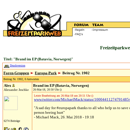
Freizeitparkwe
Titel: "Brand im EP (Batavia, Norwegen)"
Druckversion
Foren-Gruppen
Europa-Park
Beitrag Nr. 1902
Beitrag Nr. 1902, 0 Antworten
Alex
Brand im EP (Batavia, Norwegen)
Alexander Jeschke
26-Mai-18, 20:50 Uhr ()
Letzte Bearbeitung am 26-Mai-18 um 20:51 Uhr ()
www.twitter.com/MichaelMack/status/10004411274791485
"A sad day for #europapark thanks to all who help us to save 
person beeing hurt"
- Michael Mack, 26. Mai 2018 - 19:18
6274 Beiträge