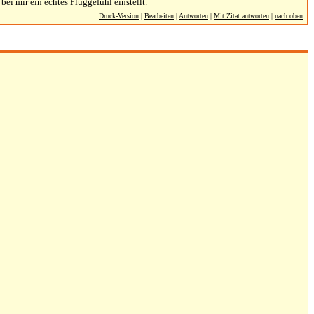
bei mir ein echtes Fluggefühl einstellt.
Druck-Version
|
Bearbeiten
|
Antworten
|
Mit Zitat antworten
|
nach oben