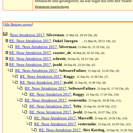
enttäuscht und gelangweilt, da war sogar das sehr alte Soarin 
Moderatoren benachrichtigen
[
Alle Beiträge zeigen
]
Neue Attraktion 2017
,
Silverman
, 11-Mai-16, 20:24 Uhr, (0)
RE: Neue Attraktion 2017
,
Onkel Juergen
, 11-Mai-16, 20:51 Uhr, (1)
RE: Neue Attraktion 2017
,
Silverman
, 11-Mai-16, 21:10 Uhr, (2)
RE: Neue Attraktion 2017
,
coaster_de
, 30-Mai-16, 02:33 Uhr, (3)
RE: Neue Attraktion 2017
,
schrottt
, 19-Jun-16, 18:21 Uhr, (4)
RE: Neue Attraktion 2017
,
jwahl
, 20-Sep-16, 23:24 Uhr, (5)
RE: Neue Attraktion 2017
,
SoftwareFailure
, 21-Sep-16, 15:10 Uhr, (6)
RE: Neue Attraktion 2017
,
Kuggy
, 21-Sep-16, 15:36 Uhr, (7)
RE: Neue Attraktion 2017
,
jwahl
, 21-Sep-16, 15:49 Uhr, (8)
RE: Neue Attraktion 2017
,
SoftwareFailure
, 21-Sep-16, 17:10 Uhr, (9)
RE: Neue Attraktion 2017
,
Kuggy
, 21-Sep-16, 17:34 Uhr, (10)
RE: Neue Attraktion 2017
,
vestermike
, 21-Sep-16, 20:39 Uhr, (11)
RE: Neue Attraktion 2017
,
Toby
, 21-Sep-16, 23:43 Uhr, (12)
RE: Neue Attraktion 2017
,
jwahl
, 22-Sep-16, 10:37 Uhr, (13)
RE: Neue Attraktion 2017
,
MarcelR
, 22-Sep-16, 14:36 Uhr, (14)
RE: Neue Attraktion 2017
,
vestermike
, 22-Sep-16, 16:29 Uhr, (15)
RE: Neue Attraktion 2017
,
Alex Korting
, 23-Sep-16, 15:26 Uhr,