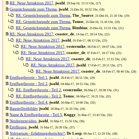
RE: Neue Attraktion 2017
,
jwahl
, 29-Sep-16, 13:13 Uhr, (17)
Gesprächsrunde zum Thema
,
jwahl
, 21-Dez-16, 16:52 Uhr, (18)
RE: Gesprächsrunde zum Thema
,
The_Source
, 21-Dez-16, 21:20 Uhr, (19)
RE: Gesprächsrunde zum Thema
,
Tomsc
, 25-Dez-16, 11:44 Uhr, (20)
RE: Gesprächsrunde zum Thema
,
Bimbino
, 25-Dez-16, 15:55 Uhr, (21)
RE: Neue Attraktion 2017
,
coaster_de
, 14-Jan-17, 20:54 Uhr, (22)
RE: Neue Attraktion 2017
,
jwahl
, 01-Feb-17, 08:13 Uhr, (23)
RE: Neue Attraktion 2017
,
vestermike
, 06-Feb-17, 04:07 Uhr, (24)
RE: Neue Attraktion 2017
,
coaster_de
, 07-Feb-17, 18:17 Uhr, (25)
RE: Neue Attraktion 2017
,
coaster_de
, 15-Feb-17, 11:15 Uhr, (26)
RE: Neue Attraktion 2017
,
jwahl
, 17-Feb-17, 20:11 Uhr, (27)
RE: Neue Attraktion 2017
,
coaster_de
, 18-Feb-17, 00:40 Uhr, (28)
Erstflugtheorie - Teil 1
,
jwahl
, 26-Feb-17, 06:51 Uhr, (29)
Erstflugtheorie - Teil 2
,
jwahl
, 04-Mar-17, 18:15 Uhr, (30)
RE: Erstflugtheorie - Teil 2
,
vestermike
, 06-Mar-17, 03:08 Uhr, (31)
RE: Erstflugtheorie - Teil 2
,
Tomsc
, 06-Mar-17, 16:25 Uhr, (32)
Erstflugtheorie - Teil 4
,
jwahl
, 20-Mar-17, 10:08 Uhr, (33)
Baustellenbilder
,
jwahl
, 20-Mar-17, 21:35 Uhr, (34)
Name & Erstflugtheorie - Teil 5
,
Kuggy
, 31-Mar-17, 13:43 Uhr, (35)
Neuheitenvideo
,
jwahl
, 31-Mar-17, 15:35 Uhr, (36)
Eröffnung
,
jwahl
, 31-Mai-17, 20:39 Uhr, (37)
Voletarium - Erfahrungsberichte?
,
Dr Loop
, 08-Jun-17, 12:29 Uhr, (38)