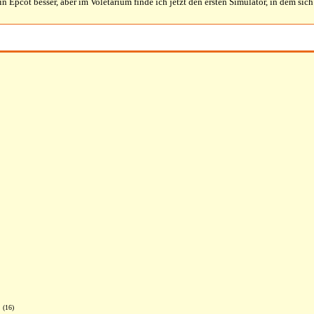
in Epcot besser, aber im Voletarium finde ich jetzt den ersten Simulator, in dem sich 
 (16)