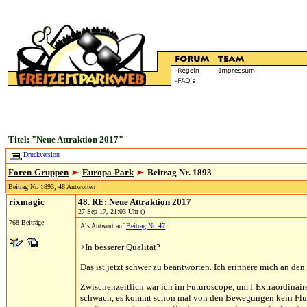
Titel: "Neue Attraktion 2017"
Druckversion
Foren-Gruppen
Europa-Park
Beitrag Nr. 1893
Beitrag Nr. 1893, 48 Antworten
rixmagic
48. RE: Neue Attraktion 2017
27-Sep-17, 21:03 Uhr ()
768 Beiträge
Als Antwort auf
Beitrag Nr. 47
>In besserer Qualität?
Das ist jetzt schwer zu beantworten. Ich erinnere mich an den 
Zwischenzeitlich war ich im Futuroscope, um l´Extraordinaire
schwach, es kommt schon mal von den Bewegungen kein Fluggefü