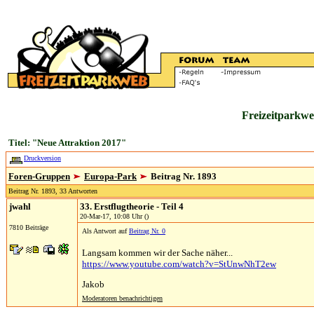
Freizeitparkwe
Titel: "Neue Attraktion 2017"
Druckversion
Foren-Gruppen
Europa-Park
Beitrag Nr. 1893
Beitrag Nr. 1893, 33 Antworten
jwahl
33. Erstflugtheorie - Teil 4
20-Mar-17, 10:08 Uhr ()
7810 Beiträge
Als Antwort auf
Beitrag Nr. 0
Langsam kommen wir der Sache näher...
https://www.youtube.com/watch?v=StUnwNhT2ew
Jakob
Moderatoren benachrichtigen