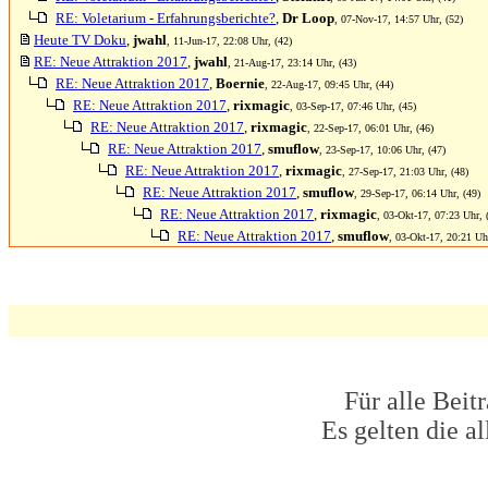
RE: Voletarium - Erfahrungsberichte?
,
Dr Loop
, 07-Nov-17, 14:57 Uhr, (52)
Heute TV Doku
,
jwahl
, 11-Jun-17, 22:08 Uhr, (42)
RE: Neue Attraktion 2017
,
jwahl
, 21-Aug-17, 23:14 Uhr, (43)
RE: Neue Attraktion 2017
,
Boernie
, 22-Aug-17, 09:45 Uhr, (44)
RE: Neue Attraktion 2017
,
rixmagic
, 03-Sep-17, 07:46 Uhr, (45)
RE: Neue Attraktion 2017
,
rixmagic
, 22-Sep-17, 06:01 Uhr, (46)
RE: Neue Attraktion 2017
,
smuflow
, 23-Sep-17, 10:06 Uhr, (47)
RE: Neue Attraktion 2017
,
rixmagic
, 27-Sep-17, 21:03 Uhr, (48)
RE: Neue Attraktion 2017
,
smuflow
, 29-Sep-17, 06:14 Uhr, (49)
RE: Neue Attraktion 2017
,
rixmagic
, 03-Okt-17, 07:23 Uhr, 
RE: Neue Attraktion 2017
,
smuflow
, 03-Okt-17, 20:21 Uh
Für alle Beit
Es gelten die 