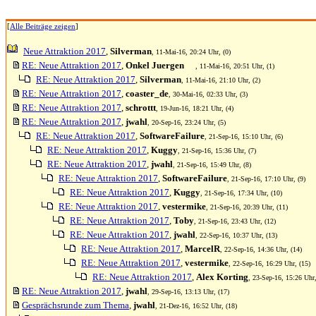
[
Alle Beiträge zeigen
]
Neue Attraktion 2017
,
Silverman
, 11-Mai-16, 20:24 Uhr, (0)
RE: Neue Attraktion 2017
,
Onkel Juergen
, 11-Mai-16, 20:51 Uhr, (1)
RE: Neue Attraktion 2017
,
Silverman
, 11-Mai-16, 21:10 Uhr, (2)
RE: Neue Attraktion 2017
,
coaster_de
, 30-Mai-16, 02:33 Uhr, (3)
RE: Neue Attraktion 2017
,
schrottt
, 19-Jun-16, 18:21 Uhr, (4)
RE: Neue Attraktion 2017
,
jwahl
, 20-Sep-16, 23:24 Uhr, (5)
RE: Neue Attraktion 2017
,
SoftwareFailure
, 21-Sep-16, 15:10 Uhr, (6)
RE: Neue Attraktion 2017
,
Kuggy
, 21-Sep-16, 15:36 Uhr, (7)
RE: Neue Attraktion 2017
,
jwahl
, 21-Sep-16, 15:49 Uhr, (8)
RE: Neue Attraktion 2017
,
SoftwareFailure
, 21-Sep-16, 17:10 Uhr, (9)
RE: Neue Attraktion 2017
,
Kuggy
, 21-Sep-16, 17:34 Uhr, (10)
RE: Neue Attraktion 2017
,
vestermike
, 21-Sep-16, 20:39 Uhr, (11)
RE: Neue Attraktion 2017
,
Toby
, 21-Sep-16, 23:43 Uhr, (12)
RE: Neue Attraktion 2017
,
jwahl
, 22-Sep-16, 10:37 Uhr, (13)
RE: Neue Attraktion 2017
,
MarcelR
, 22-Sep-16, 14:36 Uhr, (14)
RE: Neue Attraktion 2017
,
vestermike
, 22-Sep-16, 16:29 Uhr, (15)
RE: Neue Attraktion 2017
,
Alex Korting
, 23-Sep-16, 15:26 Uhr,
RE: Neue Attraktion 2017
,
jwahl
, 29-Sep-16, 13:13 Uhr, (17)
Gesprächsrunde zum Thema
,
jwahl
, 21-Dez-16, 16:52 Uhr, (18)