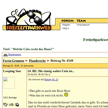
Freizeitparkwe
Titel: "Welche Cola rockt das Haus?"
Druckversion
Foren-Gruppen
Plauderecke
Beitrag Nr. 4549
Beitrag Nr. 4549, 24 Antworten
Looping Star
24. RE: Die einzig wahre Cola ist...
16-Jul-03, 00:26 Uhr ()
Als Antwort auf
Beitrag Nr. 23
>Das gibt es auch mit Root Beer.
>Was das ist weis ich nicht.
1055 Beiträge
Das ist das wohl wiederlichteste Getränk das es gibt. Es sch
mal in Florida an einer Dose gekostet, mein Vater und ich ha