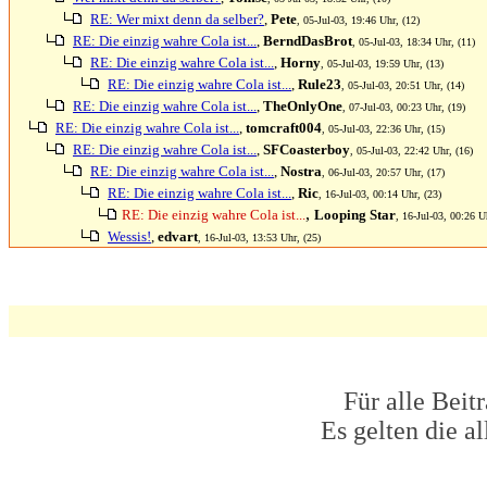
RE: Wer mixt denn da selber?
,
Pete
, 05-Jul-03, 19:46 Uhr, (12)
RE: Die einzig wahre Cola ist...
,
BerndDasBrot
, 05-Jul-03, 18:34 Uhr, (11)
RE: Die einzig wahre Cola ist...
,
Horny
, 05-Jul-03, 19:59 Uhr, (13)
RE: Die einzig wahre Cola ist...
,
Rule23
, 05-Jul-03, 20:51 Uhr, (14)
RE: Die einzig wahre Cola ist...
,
TheOnlyOne
, 07-Jul-03, 00:23 Uhr, (19)
RE: Die einzig wahre Cola ist...
,
tomcraft004
, 05-Jul-03, 22:36 Uhr, (15)
RE: Die einzig wahre Cola ist...
,
SFCoasterboy
, 05-Jul-03, 22:42 Uhr, (16)
RE: Die einzig wahre Cola ist...
,
Nostra
, 06-Jul-03, 20:57 Uhr, (17)
RE: Die einzig wahre Cola ist...
,
Ric
, 16-Jul-03, 00:14 Uhr, (23)
,
RE: Die einzig wahre Cola ist...
Looping Star
, 16-Jul-03, 00:26 U
Wessis!
,
edvart
, 16-Jul-03, 13:53 Uhr, (25)
Für alle Beit
Es gelten die 