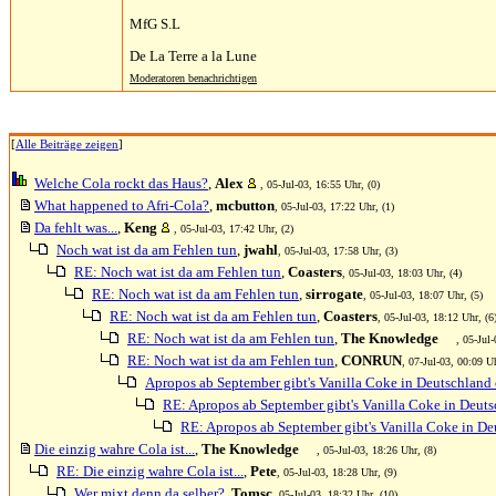
MfG S.L
De La Terre a la Lune
Moderatoren benachrichtigen
[
Alle Beiträge zeigen
]
Welche Cola rockt das Haus?
,
Alex
, 05-Jul-03, 16:55 Uhr, (0)
What happened to Afri-Cola?
,
mcbutton
, 05-Jul-03, 17:22 Uhr, (1)
Da fehlt was...
,
Keng
, 05-Jul-03, 17:42 Uhr, (2)
Noch wat ist da am Fehlen tun
,
jwahl
, 05-Jul-03, 17:58 Uhr, (3)
RE: Noch wat ist da am Fehlen tun
,
Coasters
, 05-Jul-03, 18:03 Uhr, (4)
RE: Noch wat ist da am Fehlen tun
,
sirrogate
, 05-Jul-03, 18:07 Uhr, (5)
RE: Noch wat ist da am Fehlen tun
,
Coasters
, 05-Jul-03, 18:12 Uhr, (6
RE: Noch wat ist da am Fehlen tun
,
The Knowledge
, 05-Jul-
RE: Noch wat ist da am Fehlen tun
,
CONRUN
, 07-Jul-03, 00:09 Uh
Apropos ab September gibt's Vanilla Coke in Deutschland o
RE: Apropos ab September gibt's Vanilla Coke in Deutsc
RE: Apropos ab September gibt's Vanilla Coke in Deu
Die einzig wahre Cola ist...
,
The Knowledge
, 05-Jul-03, 18:26 Uhr, (8)
RE: Die einzig wahre Cola ist...
,
Pete
, 05-Jul-03, 18:28 Uhr, (9)
Wer mixt denn da selber?
,
Tomsc
, 05-Jul-03, 18:32 Uhr, (10)