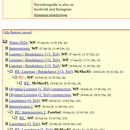
Payerfotografie is also on
facebook and Instagram
Moderatoren benachrichtigen
[
Alle Beiträge zeigen
]
Prater 2024
,
WP
, 07-Jan-24, 11:39 Uhr, (0)
Impressionen
,
WP
, 07-Jan-24, 11:44 Uhr, (1)
Lasertec / Breakdance 5 (1. Teil)
,
WP
, 07-Jan-24, 11:47 Uhr, (2)
Lasertag / Breakdance 5 (2. Teil),
,
WP
, 17-Jan-24, 17:21 Uhr, (3)
Lasertag / Breakdance 5 (3. Teil)
,
WP
, 02-Feb-24, 11:20 Uhr, (4)
RE: Lasertag / Breakdance 5 (3. Teil)
,
McMac83
, 14-Feb-24, 16:25 Uhr, (5)
,
RE:
WP
, 14-Feb-24, 22:58 Uhr, (6)
RE:
,
McMac83
, 19-Feb-24, 22:45 Uhr, (8)
Olympia Looping (1. Teil) construction
,
WP
, 19-Feb-24, 17:46 Uhr, (7)
Olympia Looping (2. Teil) construction
,
WP
, 26-Feb-24, 18:31 Uhr, (9)
Laserdance (4. Teil)
,
WP
, 04-Jul-24, 22:04 Uhr, (10)
Impressionen 2
,
WP
, 05-Jul-24, 11:48 Uhr, (11)
RE: Impressionen 2
,
Zwiebal
, 19-Sep-24, 15:54 Uhr, (12)
RE:
,
WP
, 20-Sep-24, 13:14 Uhr, (13)
Laserdance (5. Teil)
,
WP
, 22-Okt-24, 18:50 Uhr, (14)
RE: Laserdance (5. Teil)
,
McMac83
, 29-Okt-24, 21:39 Uhr, (21)