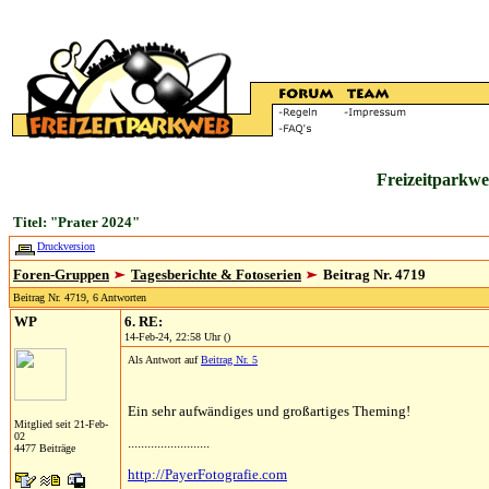
Freizeitparkwe
Titel: "Prater 2024"
Druckversion
Foren-Gruppen
Tagesberichte & Fotoserien
Beitrag Nr. 4719
Beitrag Nr. 4719, 6 Antworten
WP
6. RE:
14-Feb-24, 22:58 Uhr ()
Als Antwort auf
Beitrag Nr. 5
Ein sehr aufwändiges und großartiges Theming!
Mitglied seit 21-Feb-
02
.........................
4477 Beiträge
http://PayerFotografie.com