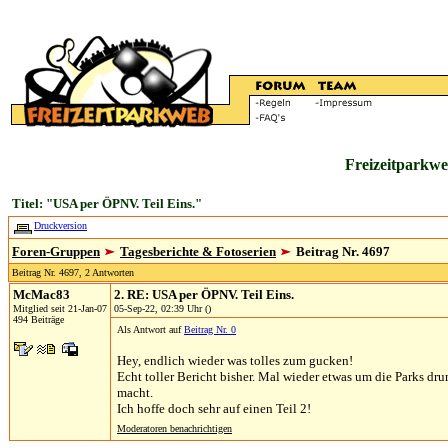
Freizeitparkwe
Titel: "USA per ÖPNV. Teil Eins."
Druckversion
Foren-Gruppen
Tagesberichte & Fotoserien
Beitrag Nr. 4697
Beitrag Nr. 4697, 2 Antworten
McMac83
2. RE: USA per ÖPNV. Teil Eins.
Mitglied seit 21-Jan-07
05-Sep-22, 02:39 Uhr ()
494 Beiträge
Als Antwort auf
Beitrag Nr. 0
Hey, endlich wieder was tolles zum gucken!
Echt toller Bericht bisher. Mal wieder etwas um die Parks dr
macht.
Ich hoffe doch sehr auf einen Teil 2!
Moderatoren benachrichtigen