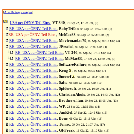
[
Alle Beiträge zeigen
]
USA per ÖPNV. Teil Eins.
,
VT 340
, 04-Sep-22, 17:59 Uhr, (0)
RE: USA per ÖPNV. Teil Eins.
,
BabyTeffan
, 04-Sep-22, 19:52 Uhr, (1)
,
RE: USA per ÖPNV. Teil Eins.
McMac83
, 05-Sep-22, 02:39 Uhr, (2)
RE: USA per ÖPNV. Teil Eins.
,
Moviemaniac79
, 05-Sep-22, 08:14 Uhr, (3)
RE: USA per ÖPNV. Teil Eins.
,
JPeschel
, 05-Sep-22, 14:09 Uhr, (4)
RE: USA per ÖPNV. Teil Eins.
,
VT 340
, 05-Sep-22, 14:18 Uhr, (5)
RE: USA per ÖPNV. Teil Eins.
,
McMac83
, 07-Sep-22, 13:40 Uhr, (9)
RE: USA per ÖPNV. Teil Eins.
,
SoftwareFailure
, 05-Sep-22, 19:21 Uhr, (6)
RE: USA per ÖPNV. Teil Eins.
,
Keng
, 06-Sep-22, 08:30 Uhr, (7)
RE: USA per ÖPNV. Teil Eins.
,
Smoerf
, 06-Sep-22, 18:34 Uhr, (8)
RE: USA per ÖPNV. Teil Eins.
,
Salto
, 08-Sep-22, 16:30 Uhr, (10)
RE: USA per ÖPNV. Teil Eins.
,
Spidersoft
, 09-Sep-22, 10:20 Uhr, (11)
RE: USA per ÖPNV. Teil Eins.
,
Christian Ahuis
, 09-Sep-22, 14:43 Uhr, (12)
RE: USA per ÖPNV. Teil Eins.
,
Brother of fun
, 20-Sep-22, 15:05 Uhr, (13)
RE: USA per ÖPNV. Teil Eins.
,
WP
, 23-Sep-22, 12:35 Uhr, (14)
RE: USA per ÖPNV. Teil Eins.
,
JanKiel
, 27-Sep-22, 12:45 Uhr, (15)
RE: USA per ÖPNV. Teil Eins.
,
Bone
, 09-Okt-22, 15:18 Uhr, (16)
RE: USA per ÖPNV. Teil Eins.
,
Tomsc
, 09-Okt-22, 21:07 Uhr, (17)
RE: USA per ÖPNV. Teil Eins.
,
GFFreak
, 19-Okt-22, 15:10 Uhr, (18)