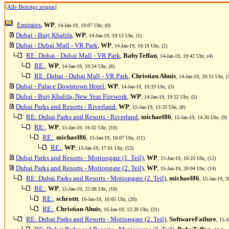
[
Alle Beiträge zeigen
]
Emirates
,
WP
, 14-Jan-19, 19:07 Uhr, (0)
Dubai - Burj Khalifa
,
WP
, 14-Jan-19, 19:13 Uhr, (1)
Dubai - Dubai Mall - VR Park
,
WP
, 14-Jan-19, 19:19 Uhr, (2)
RE: Dubai - Dubai Mall - VR Park
,
BabyTeffan
, 14-Jan-19, 19:42 Uhr, (4)
RE:
,
WP
, 14-Jan-19, 19:54 Uhr, (6)
RE: Dubai - Dubai Mall - VR Park
,
Christian Ahuis
, 14-Jan-19, 20:15 Uhr, (
Dubai - Palace Downtown Hotel
,
WP
, 14-Jan-19, 19:33 Uhr, (3)
Dubai - Burj Khalifa, New Year Firework
,
WP
, 14-Jan-19, 19:52 Uhr, (5)
Dubai Parks and Resorts - Riverland
,
WP
, 15-Jan-19, 13:33 Uhr, (8)
RE: Dubai Parks and Resorts - Riverland
,
michael86
, 15-Jan-19, 14:30 Uhr, (9)
RE:
,
WP
, 15-Jan-19, 16:02 Uhr, (10)
RE:
,
michael86
, 15-Jan-19, 16:07 Uhr, (11)
RE:
,
WP
, 15-Jan-19, 17:01 Uhr, (13)
Dubai Parks and Resorts - Motiongate (1. Teil)
,
WP
, 15-Jan-19, 16:25 Uhr, (12)
Dubai Parks and Resorts - Motiongate (2. Teil)
,
WP
, 15-Jan-19, 20:04 Uhr, (14)
RE: Dubai Parks and Resorts - Motiongate (2. Teil)
,
michael86
, 15-Jan-19, 2
RE:
,
WP
, 15-Jan-19, 22:08 Uhr, (18)
RE:
,
schrottt
, 16-Jan-19, 10:05 Uhr, (20)
RE:
,
Christian Ahuis
, 16-Jan-19, 12:20 Uhr, (21)
RE: Dubai Parks and Resorts - Motiongate (2. Teil)
,
SoftwareFailure
, 15-J