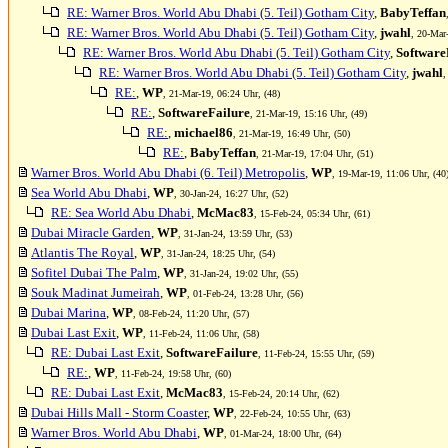
RE: Warner Bros. World Abu Dhabi (5. Teil) Gotham City
,
BabyTeffan
RE: Warner Bros. World Abu Dhabi (5. Teil) Gotham City
,
jwahl
, 20-Mar
RE: Warner Bros. World Abu Dhabi (5. Teil) Gotham City
,
Software
RE: Warner Bros. World Abu Dhabi (5. Teil) Gotham City
,
jwahl
,
RE:
,
WP
, 21-Mar-19, 06:24 Uhr, (48)
RE:
,
SoftwareFailure
, 21-Mar-19, 15:16 Uhr, (49)
RE:
,
michael86
, 21-Mar-19, 16:49 Uhr, (50)
RE:
,
BabyTeffan
, 21-Mar-19, 17:04 Uhr, (51)
Warner Bros. World Abu Dhabi (6. Teil) Metropolis
,
WP
, 19-Mar-19, 11:06 Uhr, (40
Sea World Abu Dhabi
,
WP
, 30-Jan-24, 16:27 Uhr, (52)
RE: Sea World Abu Dhabi
,
McMac83
, 15-Feb-24, 05:34 Uhr, (61)
Dubai Miracle Garden
,
WP
, 31-Jan-24, 13:59 Uhr, (53)
Atlantis The Royal
,
WP
, 31-Jan-24, 18:25 Uhr, (54)
Sofitel Dubai The Palm
,
WP
, 31-Jan-24, 19:02 Uhr, (55)
Souk Madinat Jumeirah
,
WP
, 01-Feb-24, 13:28 Uhr, (56)
Dubai Marina
,
WP
, 08-Feb-24, 11:20 Uhr, (57)
Dubai Last Exit
,
WP
, 11-Feb-24, 11:06 Uhr, (58)
RE: Dubai Last Exit
,
SoftwareFailure
, 11-Feb-24, 15:55 Uhr, (59)
RE:
,
WP
, 11-Feb-24, 19:58 Uhr, (60)
RE: Dubai Last Exit
,
McMac83
, 15-Feb-24, 20:14 Uhr, (62)
Dubai Hills Mall - Storm Coaster
,
WP
, 22-Feb-24, 10:55 Uhr, (63)
Warner Bros. World Abu Dhabi
,
WP
, 01-Mar-24, 18:00 Uhr, (64)