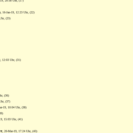
-19, 20:58 Uhr, (17)
s
, 16-Jan-19, 12:23 Uhr, (22)
Uhr, (23)
9, 12:03 Uhr, (31)
hr, (36)
Uhr, (37)
ar-19, 10:04 Uhr, (38)
39)
19, 15:03 Uhr, (41)
re
, 20-Mar-19, 17:24 Uhr, (43)