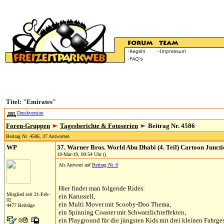
Titel: "Emirates"
Druckversion
Foren-Gruppen
Tagesberichte & Fotoserien
Beitrag Nr. 4586
Beitrag Nr. 4586, 37 Antworten
WP
37. Warner Bros. World Abu Dhabi (4. Teil) Cartoon Junct
19-Mar-19, 09:54 Uhr ()
Als Antwort auf
Beitrag Nr. 0
Hier findet man folgende Rides:
Mitglied seit 21-Feb-
ein Karussell,
02
ein Multi Mover mit Scooby-Doo Thema,
4477 Beiträge
ein Spinning Coaster mit Schwarzlichteffekten,
ein Playground für die jüngsten Kids mit drei kleinen Fahrge