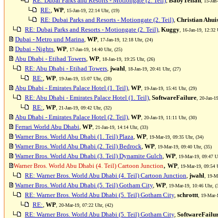
RE: Dubai Parks and Resorts - Motiongate (2. Teil)
,
BabyTeffan
, 15-Jan
RE:
,
WP
, 15-Jan-19, 22:14 Uhr, (19)
RE: Dubai Parks and Resorts - Motiongate (2. Teil)
,
Christian Ahui
RE: Dubai Parks and Resorts - Motiongate (2. Teil)
,
Kuggy
, 16-Jan-19, 12:32 
Dubai - Metro und Marina
,
WP
, 17-Jan-19, 12:18 Uhr, (24)
Dubai - Nights
,
WP
, 17-Jan-19, 14:40 Uhr, (25)
Abu Dhabi - Etihad Towers
,
WP
, 18-Jan-19, 19:25 Uhr, (26)
RE: Abu Dhabi - Etihad Towers
,
jwahl
, 18-Jan-19, 20:41 Uhr, (27)
RE:
,
WP
, 19-Jan-19, 15:07 Uhr, (28)
Abu Dhabi - Emirates Palace Hotel (1. Teil)
,
WP
, 19-Jan-19, 15:41 Uhr, (29)
RE: Abu Dhabi - Emirates Palace Hotel (1. Teil)
,
SoftwareFailure
, 20-Jan-1
RE:
,
WP
, 21-Jan-19, 09:42 Uhr, (32)
Abu Dhabi - Emirates Palace Hotel (2. Teil)
,
WP
, 20-Jan-19, 11:11 Uhr, (30)
Ferrari World Abu Dhabi
,
WP
, 21-Jan-19, 14:14 Uhr, (33)
Warner Bros. World Abu Dhabi (1. Teil) Plaza
,
WP
, 19-Mar-19, 09:35 Uhr, (34)
Warner Bros. World Abu Dhabi (2. Teil) Bedrock
,
WP
, 19-Mar-19, 09:40 Uhr, (35)
Warner Bros. World Abu Dhabi (3. Teil) Dynamite Gulch
,
WP
, 19-Mar-19, 09:47 U
,
Warner Bros. World Abu Dhabi (4. Teil) Cartoon Junction
WP
, 19-Mar-19, 09:54 
RE: Warner Bros. World Abu Dhabi (4. Teil) Cartoon Junction
,
jwahl
, 19-M
Warner Bros. World Abu Dhabi (5. Teil) Gotham City
,
WP
, 19-Mar-19, 10:46 Uhr, (
RE: Warner Bros. World Abu Dhabi (5. Teil) Gotham City
,
schrottt
, 19-Mar-
RE:
,
WP
, 20-Mar-19, 07:22 Uhr, (42)
RE: Warner Bros. World Abu Dhabi (5. Teil) Gotham City
,
SoftwareFailu