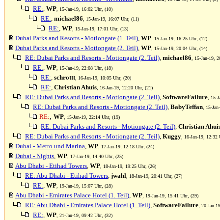
RE:
,
WP
, 15-Jan-19, 16:02 Uhr, (10)
RE:
,
michael86
, 15-Jan-19, 16:07 Uhr, (11)
RE:
,
WP
, 15-Jan-19, 17:01 Uhr, (13)
Dubai Parks and Resorts - Motiongate (1. Teil)
,
WP
, 15-Jan-19, 16:25 Uhr, (12)
Dubai Parks and Resorts - Motiongate (2. Teil)
,
WP
, 15-Jan-19, 20:04 Uhr, (14)
RE: Dubai Parks and Resorts - Motiongate (2. Teil)
,
michael86
, 15-Jan-19, 2
RE:
,
WP
, 15-Jan-19, 22:08 Uhr, (18)
RE:
,
schrottt
, 16-Jan-19, 10:05 Uhr, (20)
RE:
,
Christian Ahuis
, 16-Jan-19, 12:20 Uhr, (21)
RE: Dubai Parks and Resorts - Motiongate (2. Teil)
,
SoftwareFailure
, 15-J
RE: Dubai Parks and Resorts - Motiongate (2. Teil)
,
BabyTeffan
, 15-Jan
,
RE:
WP
, 15-Jan-19, 22:14 Uhr, (19)
RE: Dubai Parks and Resorts - Motiongate (2. Teil)
,
Christian Ahui
RE: Dubai Parks and Resorts - Motiongate (2. Teil)
,
Kuggy
, 16-Jan-19, 12:32 
Dubai - Metro und Marina
,
WP
, 17-Jan-19, 12:18 Uhr, (24)
Dubai - Nights
,
WP
, 17-Jan-19, 14:40 Uhr, (25)
Abu Dhabi - Etihad Towers
,
WP
, 18-Jan-19, 19:25 Uhr, (26)
RE: Abu Dhabi - Etihad Towers
,
jwahl
, 18-Jan-19, 20:41 Uhr, (27)
RE:
,
WP
, 19-Jan-19, 15:07 Uhr, (28)
Abu Dhabi - Emirates Palace Hotel (1. Teil)
,
WP
, 19-Jan-19, 15:41 Uhr, (29)
RE: Abu Dhabi - Emirates Palace Hotel (1. Teil)
,
SoftwareFailure
, 20-Jan-1
RE:
,
WP
, 21-Jan-19, 09:42 Uhr, (32)