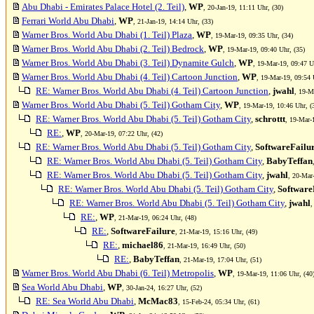
Abu Dhabi - Emirates Palace Hotel (2. Teil)
,
WP
, 20-Jan-19, 11:11 Uhr, (30)
Ferrari World Abu Dhabi
,
WP
, 21-Jan-19, 14:14 Uhr, (33)
Warner Bros. World Abu Dhabi (1. Teil) Plaza
,
WP
, 19-Mar-19, 09:35 Uhr, (34)
Warner Bros. World Abu Dhabi (2. Teil) Bedrock
,
WP
, 19-Mar-19, 09:40 Uhr, (35)
Warner Bros. World Abu Dhabi (3. Teil) Dynamite Gulch
,
WP
, 19-Mar-19, 09:47 U
Warner Bros. World Abu Dhabi (4. Teil) Cartoon Junction
,
WP
, 19-Mar-19, 09:54 
RE: Warner Bros. World Abu Dhabi (4. Teil) Cartoon Junction
,
jwahl
, 19-M
Warner Bros. World Abu Dhabi (5. Teil) Gotham City
,
WP
, 19-Mar-19, 10:46 Uhr, (
RE: Warner Bros. World Abu Dhabi (5. Teil) Gotham City
,
schrottt
, 19-Mar-
RE:
,
WP
, 20-Mar-19, 07:22 Uhr, (42)
RE: Warner Bros. World Abu Dhabi (5. Teil) Gotham City
,
SoftwareFailu
RE: Warner Bros. World Abu Dhabi (5. Teil) Gotham City
,
BabyTeffan
RE: Warner Bros. World Abu Dhabi (5. Teil) Gotham City
,
jwahl
, 20-Mar
RE: Warner Bros. World Abu Dhabi (5. Teil) Gotham City
,
Software
RE: Warner Bros. World Abu Dhabi (5. Teil) Gotham City
,
jwahl
,
RE:
,
WP
, 21-Mar-19, 06:24 Uhr, (48)
RE:
,
SoftwareFailure
, 21-Mar-19, 15:16 Uhr, (49)
RE:
,
michael86
, 21-Mar-19, 16:49 Uhr, (50)
RE:
,
BabyTeffan
, 21-Mar-19, 17:04 Uhr, (51)
Warner Bros. World Abu Dhabi (6. Teil) Metropolis
,
WP
, 19-Mar-19, 11:06 Uhr, (40
Sea World Abu Dhabi
,
WP
, 30-Jan-24, 16:27 Uhr, (52)
RE: Sea World Abu Dhabi
,
McMac83
, 15-Feb-24, 05:34 Uhr, (61)