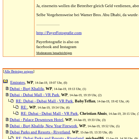
Ja, einerseits wollen die Betreiber gleich Geld verdienen, aber
Selbe Vorgehensweise bei Warner Bros. Abu Dhabi, da wurde d
.........................
http://PayerFotografie.com
Payerfotografie is also on
facebook and Instagram
Moderatoren benachrichtigen
[
Alle Beiträge zeigen
]
Emirates
,
WP
, 14-Jan-19, 19:07 Uhr, (0)
Dubai - Burj Khalifa
,
WP
, 14-Jan-19, 19:13 Uhr, (1)
Dubai - Dubai Mall - VR Park
,
WP
, 14-Jan-19, 19:19 Uhr, (2)
RE: Dubai - Dubai Mall - VR Park
,
BabyTeffan
, 14-Jan-19, 19:42 Uhr, (4)
RE:
,
WP
, 14-Jan-19, 19:54 Uhr, (6)
RE: Dubai - Dubai Mall - VR Park
,
Christian Ahuis
, 14-Jan-19, 20:15 Uhr, (
Dubai - Palace Downtown Hotel
,
WP
, 14-Jan-19, 19:33 Uhr, (3)
Dubai - Burj Khalifa, New Year Firework
,
WP
, 14-Jan-19, 19:52 Uhr, (5)
Dubai Parks and Resorts - Riverland
,
WP
, 15-Jan-19, 13:33 Uhr, (8)
RE: Dubai Parks and Resorts - Riverland
,
michael86
, 15-Jan-19, 14:30 Uhr, (9)