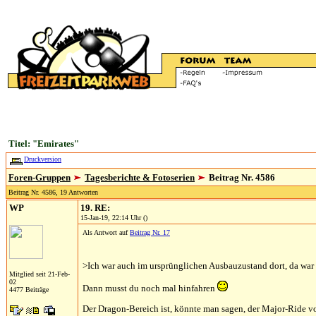
Titel: "Emirates"
Druckversion
Foren-Gruppen
Tagesberichte & Fotoserien
Beitrag Nr. 4586
Beitrag Nr. 4586, 19 Antworten
WP
19. RE:
15-Jan-19, 22:14 Uhr ()
Als Antwort auf
Beitrag Nr. 17
>Ich war auch im ursprünglichen Ausbauzustand dort, da war
Mitglied seit 21-Feb-
02
Dann musst du noch mal hinfahren
4477 Beiträge
Der Dragon-Bereich ist, könnte man sagen, der Major-Ride vo