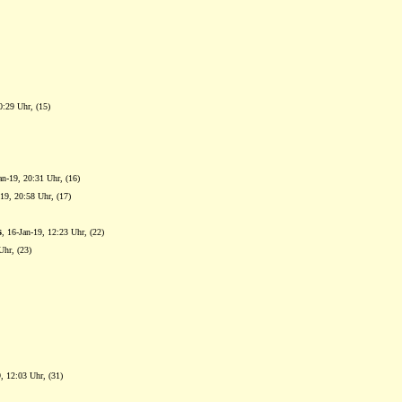
0:29 Uhr, (15)
an-19, 20:31 Uhr, (16)
-19, 20:58 Uhr, (17)
s
, 16-Jan-19, 12:23 Uhr, (22)
Uhr, (23)
9, 12:03 Uhr, (31)