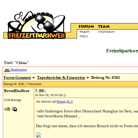
Freizeitparkwe
Titel: "China"
Druckversion
Foren-Gruppen
Tagesberichte & Fotoserien
Beitrag Nr. 4582
Beitrag Nr. 4582, 7 Antworten
BerndDasBrot
7. RE:
01-Nov-18, 10:26 Uhr ()
3158 Beiträge
Als Antwort auf
Beitrag Nr. 6
>alle bisherigen Fotos über Disneyland Shanghai im Netz, wa
>mit bewölktem Himmel...
Das liegt nur daran, dass ich meinen Besuch nicht in Form ein