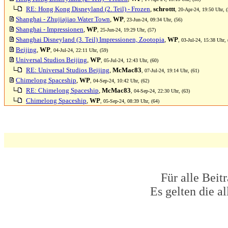
RE: Hong Kong Disneyland (2. Teil) - Frozen
,
schrottt
, 20-Apr-24, 19:50 Uhr, (
Shanghai - Zhujiajiao Water Town
,
WP
, 23-Jun-24, 09:34 Uhr, (56)
Shanghai - Impressionen
,
WP
, 25-Jun-24, 19:29 Uhr, (57)
Shanghai Disneyland (3. Teil) Impressionen, Zootopia
,
WP
, 03-Jul-24, 15:38 Uhr, 
Beijing
,
WP
, 04-Jul-24, 22:11 Uhr, (59)
Universal Studios Beijing
,
WP
, 05-Jul-24, 12:43 Uhr, (60)
RE: Universal Studios Beijing
,
McMac83
, 07-Jul-24, 19:14 Uhr, (61)
Chimelong Spaceship
,
WP
, 04-Sep-24, 10:42 Uhr, (62)
RE: Chimelong Spaceship
,
McMac83
, 04-Sep-24, 22:30 Uhr, (63)
Chimelong Spaceship
,
WP
, 05-Sep-24, 08:39 Uhr, (64)
Für alle Beit
Es gelten die 