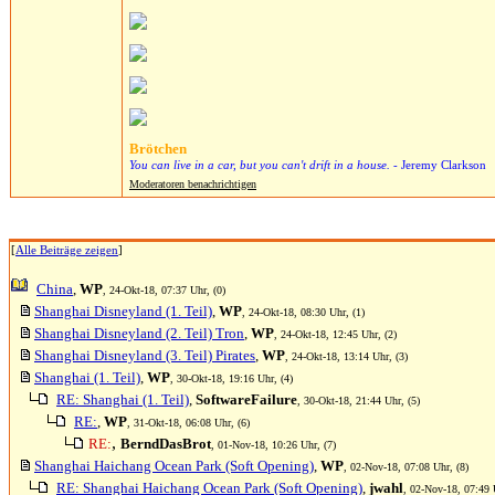
Brötchen
You can live in a car, but you can't drift in a house.
- Jeremy Clarkson
Moderatoren benachrichtigen
[
Alle Beiträge zeigen
]
China
,
WP
, 24-Okt-18, 07:37 Uhr, (0)
Shanghai Disneyland (1. Teil)
,
WP
, 24-Okt-18, 08:30 Uhr, (1)
Shanghai Disneyland (2. Teil) Tron
,
WP
, 24-Okt-18, 12:45 Uhr, (2)
Shanghai Disneyland (3. Teil) Pirates
,
WP
, 24-Okt-18, 13:14 Uhr, (3)
Shanghai (1. Teil)
,
WP
, 30-Okt-18, 19:16 Uhr, (4)
RE: Shanghai (1. Teil)
,
SoftwareFailure
, 30-Okt-18, 21:44 Uhr, (5)
RE:
,
WP
, 31-Okt-18, 06:08 Uhr, (6)
,
RE:
BerndDasBrot
, 01-Nov-18, 10:26 Uhr, (7)
Shanghai Haichang Ocean Park (Soft Opening)
,
WP
, 02-Nov-18, 07:08 Uhr, (8)
RE: Shanghai Haichang Ocean Park (Soft Opening)
,
jwahl
, 02-Nov-18, 07:49 