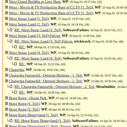
Wuxi Grand Buddha at Ling Shan
,
WP
, 20-Aug-19, 10:57 Uhr, (32)
Wuxi - Movie & TV Production Base of CCTV (1. Teil)
,
WP
, 23-Aug-19, 20:30 Uhr
Wuxi - Movie & TV Production Base of CCTV (2. Teil)
,
WP
, 23-Aug-19, 20:39 Uhr
Wuxi Sunac Land (1. Teil)
,
WP
, 27-Aug-19, 14:19 Uhr, (35)
Wuxi Sunac Land (2. Teil)
,
WP
, 01-Sep-19, 16:54 Uhr, (36)
RE: Wuxi Sunac Land (2. Teil)
,
SoftwareFailure
, 02-Sep-19, 20:52 Uhr, (37)
Wuxi Sunac Land (3. Teil) Falcon
,
WP
, 05-Sep-19, 11:08 Uhr, (38)
RE: Wuxi Sunac Land (3. Teil) Falcon
,
tricktrack
, 07-Sep-19, 10:30 Uhr, (40)
RE:
,
WP
, 08-Sep-19, 15:20 Uhr, (42)
Wuxi Sunac Land (4. Teil)
,
WP
, 07-Sep-19, 09:19 Uhr, (39)
RE: Wuxi Sunac Land (4. Teil)
,
SoftwareFailure
, 07-Sep-19, 13:24 Uhr, (41)
RE:
,
WP
, 08-Sep-19, 15:23 Uhr, (43)
Changsha
,
WP
, 10-Okt-19, 19:01 Uhr, (44)
Changsha Fantawild - Oriental Heritage - 1. Teil
,
WP
, 15-Okt-19, 10:47 Uhr, (45)
Changsha Fantawild - Oriental Heritage - 2. Teil
,
WP
, 15-Okt-19, 19:39 Uhr, (46)
RE: Changsha Fantawild - Oriental Heritage - 2. Teil
,
Metaltubbie
, 16-Okt-
RE:
,
WP
, 16-Okt-19, 16:28 Uhr, (48)
Hong Kong - Ocean Park
,
WP
, 07-Apr-24, 19:00 Uhr, (49)
Hong Kong (1. Teil)
,
WP
, 09-Apr-24, 08:48 Uhr, (50)
Hong Kong (2. Teil)
,
WP
, 09-Apr-24, 08:59 Uhr, (51)
Hong Kong Disneyland (1. Teil)
,
WP
, 13-Apr-24, 12:14 Uhr, (52)
RE: Hong Kong Disneyland (1. Teil)
,
SoftwareFailure
, 14-Apr-24, 18:34 Uhr, 
Hong Kong Disneyland (2. Teil) - Frozen
,
WP
, 14-Apr-24, 13:13 Uhr, (53)