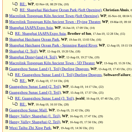
RE:
,
WP
, 02-Nov-18, 08:29 Uhr, (10)
RE: Shanghai Haichang Ocean Park (Soft Opening)
,
Christian Ahuis
, 
Macrolink Tongguan Kiln Ancient Town (Soft Opening)
,
WP
, 05-Nov-18, 08:04 U
Macrolink Tongguan Kiln Ancient Town - Flying Theater
,
WP
, 19-Mar-19, 09:18 
Shanghai IAAPA Expo Asia
,
WP
, 16-Jun-19, 17:09 Uhr, (14)
RE: Shanghai IAAPA Expo Asia
,
Brother of fun
, 17-Jun-19, 12:28 Uhr, (15)
Shanghai Haichang Ocean Park
,
WP
, 19-Jun-19, 13:03 Uhr, (16)
Shanghai Haichang Ocean Park - Spinning Rapid River
,
WP
, 12-Aug-19, 19:15 Uh
Shanghai (2. Teil)
,
WP
, 12-Aug-19, 19:20 Uhr, (18)
Shanghai Disneyland (4. Teil)
,
WP
, 12-Aug-19, 19:27 Uhr, (19)
Macrolink Tongguan Kiln Ancient Town - 5D Theater
,
WP
, 13-Aug-19, 15:26 Uhr,
Guangzhou Sunac Land (1. Teil) Dueling Dragons
,
WP
, 13-Aug-19, 17:43 Uhr, (21)
RE: Guangzhou Sunac Land (1. Teil) Dueling Dragons
,
SoftwareFailure
,
RE:
,
WP
, 15-Aug-19, 17:14 Uhr, (24)
Guangzhou Sunac Land (2. Teil)
,
WP
, 15-Aug-19, 14:17 Uhr, (22)
Guangzhou Sunac Land (3. Teil)
,
WP
, 15-Aug-19, 17:37 Uhr, (25)
RE: Guangzhou Sunac Land (3. Teil)
,
jwahl
, 16-Aug-19, 07:48 Uhr, (27)
RE:
,
WP
, 16-Aug-19, 16:10 Uhr, (28)
Guangzhou Sunac Mall
,
WP
, 15-Aug-19, 21:42 Uhr, (26)
Happy Valley Shanghai (1. Teil)
,
WP
, 16-Aug-19, 17:47 Uhr, (29)
Happy Valley Shanghai (2. Teil)
,
WP
, 16-Aug-19, 17:56 Uhr, (30)
Wuxi Taihu Zhi Xing Park
,
WP
, 19-Aug-19, 14:36 Uhr, (31)