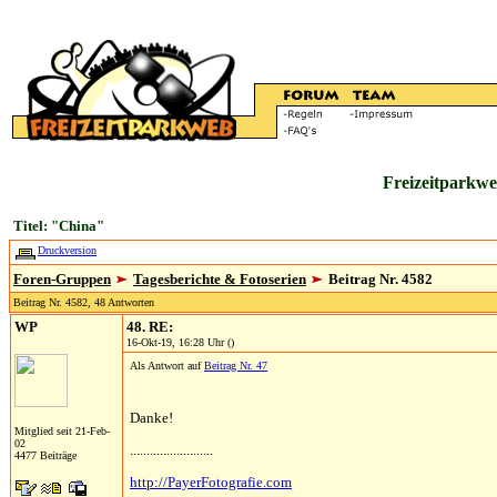
Freizeitparkwe
Titel: "China"
Druckversion
Foren-Gruppen
Tagesberichte & Fotoserien
Beitrag Nr. 4582
Beitrag Nr. 4582, 48 Antworten
WP
48. RE:
16-Okt-19, 16:28 Uhr ()
Als Antwort auf
Beitrag Nr. 47
Danke!
Mitglied seit 21-Feb-
02
.........................
4477 Beiträge
http://PayerFotografie.com