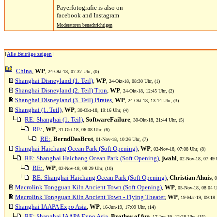
Payerfotografie is also on
facebook and Instagram
Moderatoren benachrichtigen
[
Alle Beiträge zeigen
]
China
,
WP
, 24-Okt-18, 07:37 Uhr, (0)
Shanghai Disneyland (1. Teil)
,
WP
, 24-Okt-18, 08:30 Uhr, (1)
Shanghai Disneyland (2. Teil) Tron
,
WP
, 24-Okt-18, 12:45 Uhr, (2)
Shanghai Disneyland (3. Teil) Pirates
,
WP
, 24-Okt-18, 13:14 Uhr, (3)
Shanghai (1. Teil)
,
WP
, 30-Okt-18, 19:16 Uhr, (4)
RE: Shanghai (1. Teil)
,
SoftwareFailure
, 30-Okt-18, 21:44 Uhr, (5)
RE:
,
WP
, 31-Okt-18, 06:08 Uhr, (6)
RE:
,
BerndDasBrot
, 01-Nov-18, 10:26 Uhr, (7)
Shanghai Haichang Ocean Park (Soft Opening)
,
WP
, 02-Nov-18, 07:08 Uhr, (8)
RE: Shanghai Haichang Ocean Park (Soft Opening)
,
jwahl
, 02-Nov-18, 07:49 
RE:
,
WP
, 02-Nov-18, 08:29 Uhr, (10)
RE: Shanghai Haichang Ocean Park (Soft Opening)
,
Christian Ahuis
, 
Macrolink Tongguan Kiln Ancient Town (Soft Opening)
,
WP
, 05-Nov-18, 08:04 U
Macrolink Tongguan Kiln Ancient Town - Flying Theater
,
WP
, 19-Mar-19, 09:18 
Shanghai IAAPA Expo Asia
,
WP
, 16-Jun-19, 17:09 Uhr, (14)
RE: Shanghai IAAPA Expo Asia
,
Brother of fun
, 17-Jun-19, 12:28 Uhr, (15)