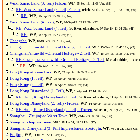
Wuxi Sunac Land (3. Teil) Falcon
,
WP
, 05-Sep-19, 11:08 Uhr, (38)
RE: Wuxi Sunac Land (3. Teil) Falcon
,
tricktrack
, 07-Sep-19, 10:30 Uhr, (40)
RE:
,
WP
, 08-Sep-19, 15:20 Uhr, (42)
Wuxi Sunac Land (4. Teil)
,
WP
, 07-Sep-19, 09:19 Uhr, (39)
RE: Wuxi Sunac Land (4. Teil)
,
SoftwareFailure
, 07-Sep-19, 13:24 Uhr, (41)
RE:
,
WP
, 08-Sep-19, 15:23 Uhr, (43)
Changsha
,
WP
, 10-Okt-19, 19:01 Uhr, (44)
Changsha Fantawild - Oriental Heritage - 1. Teil
,
WP
, 15-Okt-19, 10:47 Uhr, (45)
Changsha Fantawild - Oriental Heritage - 2. Teil
,
WP
, 15-Okt-19, 19:39 Uhr, (46)
RE: Changsha Fantawild - Oriental Heritage - 2. Teil
,
Metaltubbie
, 16-Okt-
,
RE:
WP
, 16-Okt-19, 16:28 Uhr, (48)
Hong Kong - Ocean Park
,
WP
, 07-Apr-24, 19:00 Uhr, (49)
Hong Kong (1. Teil)
,
WP
, 09-Apr-24, 08:48 Uhr, (50)
Hong Kong (2. Teil)
,
WP
, 09-Apr-24, 08:59 Uhr, (51)
Hong Kong Disneyland (1. Teil)
,
WP
, 13-Apr-24, 12:14 Uhr, (52)
RE: Hong Kong Disneyland (1. Teil)
,
SoftwareFailure
, 14-Apr-24, 18:34 Uhr, 
Hong Kong Disneyland (2. Teil) - Frozen
,
WP
, 14-Apr-24, 13:13 Uhr, (53)
RE: Hong Kong Disneyland (2. Teil) - Frozen
,
schrottt
, 20-Apr-24, 19:50 Uhr, (
Shanghai - Zhujiajiao Water Town
,
WP
, 23-Jun-24, 09:34 Uhr, (56)
Shanghai - Impressionen
,
WP
, 25-Jun-24, 19:29 Uhr, (57)
Shanghai Disneyland (3. Teil) Impressionen, Zootopia
,
WP
, 03-Jul-24, 15:38 Uhr, 
Beijing
,
WP
, 04-Jul-24, 22:11 Uhr, (59)