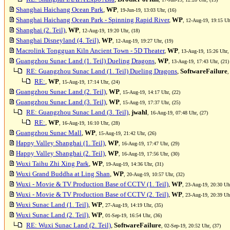
Shanghai Haichang Ocean Park
,
WP
, 19-Jun-19, 13:03 Uhr, (16)
Shanghai Haichang Ocean Park - Spinning Rapid River
,
WP
, 12-Aug-19, 19:15 Uh
Shanghai (2. Teil)
,
WP
, 12-Aug-19, 19:20 Uhr, (18)
Shanghai Disneyland (4. Teil)
,
WP
, 12-Aug-19, 19:27 Uhr, (19)
Macrolink Tongguan Kiln Ancient Town - 5D Theater
,
WP
, 13-Aug-19, 15:26 Uhr,
Guangzhou Sunac Land (1. Teil) Dueling Dragons
,
WP
, 13-Aug-19, 17:43 Uhr, (21)
RE: Guangzhou Sunac Land (1. Teil) Dueling Dragons
,
SoftwareFailure
,
RE:
,
WP
, 15-Aug-19, 17:14 Uhr, (24)
Guangzhou Sunac Land (2. Teil)
,
WP
, 15-Aug-19, 14:17 Uhr, (22)
Guangzhou Sunac Land (3. Teil)
,
WP
, 15-Aug-19, 17:37 Uhr, (25)
RE: Guangzhou Sunac Land (3. Teil)
,
jwahl
, 16-Aug-19, 07:48 Uhr, (27)
RE:
,
WP
, 16-Aug-19, 16:10 Uhr, (28)
Guangzhou Sunac Mall
,
WP
, 15-Aug-19, 21:42 Uhr, (26)
Happy Valley Shanghai (1. Teil)
,
WP
, 16-Aug-19, 17:47 Uhr, (29)
Happy Valley Shanghai (2. Teil)
,
WP
, 16-Aug-19, 17:56 Uhr, (30)
Wuxi Taihu Zhi Xing Park
,
WP
, 19-Aug-19, 14:36 Uhr, (31)
Wuxi Grand Buddha at Ling Shan
,
WP
, 20-Aug-19, 10:57 Uhr, (32)
Wuxi - Movie & TV Production Base of CCTV (1. Teil)
,
WP
, 23-Aug-19, 20:30 Uhr
Wuxi - Movie & TV Production Base of CCTV (2. Teil)
,
WP
, 23-Aug-19, 20:39 Uhr
Wuxi Sunac Land (1. Teil)
,
WP
, 27-Aug-19, 14:19 Uhr, (35)
Wuxi Sunac Land (2. Teil)
,
WP
, 01-Sep-19, 16:54 Uhr, (36)
RE: Wuxi Sunac Land (2. Teil)
,
SoftwareFailure
, 02-Sep-19, 20:52 Uhr, (37)