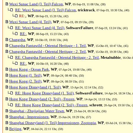
Wuxi Sunac Land (3. Teil) Falcon
,
WP
, 05-Sep-19, 11:08 Uhr, (38)
RE: Wuxi Sunac Land (3. Teil) Falcon
,
tricktrack
, 07-Sep-19, 10:30 Uhr, (40)
,
RE:
WP
, 08-Sep-19, 15:20 Uhr, (42)
Wuxi Sunac Land (4. Teil)
,
WP
, 07-Sep-19, 09:19 Uhr, (39)
RE: Wuxi Sunac Land (4. Teil)
,
SoftwareFailure
, 07-Sep-19, 13:24 Uhr, (41)
RE:
,
WP
, 08-Sep-19, 15:23 Uhr, (43)
Changsha
,
WP
, 10-Okt-19, 19:01 Uhr, (44)
Changsha Fantawild - Oriental Heritage - 1. Teil
,
WP
, 15-Okt-19, 10:47 Uhr, (45)
Changsha Fantawild - Oriental Heritage - 2. Teil
,
WP
, 15-Okt-19, 19:39 Uhr, (46)
RE: Changsha Fantawild - Oriental Heritage - 2. Teil
,
Metaltubbie
, 16-Okt-
RE:
,
WP
, 16-Okt-19, 16:28 Uhr, (48)
Hong Kong - Ocean Park
,
WP
, 07-Apr-24, 19:00 Uhr, (49)
Hong Kong (1. Teil)
,
WP
, 09-Apr-24, 08:48 Uhr, (50)
Hong Kong (2. Teil)
,
WP
, 09-Apr-24, 08:59 Uhr, (51)
Hong Kong Disneyland (1. Teil)
,
WP
, 13-Apr-24, 12:14 Uhr, (52)
RE: Hong Kong Disneyland (1. Teil)
,
SoftwareFailure
, 14-Apr-24, 18:34 Uhr, 
Hong Kong Disneyland (2. Teil) - Frozen
,
WP
, 14-Apr-24, 13:13 Uhr, (53)
RE: Hong Kong Disneyland (2. Teil) - Frozen
,
schrottt
, 20-Apr-24, 19:50 Uhr, (
Shanghai - Zhujiajiao Water Town
,
WP
, 23-Jun-24, 09:34 Uhr, (56)
Shanghai - Impressionen
,
WP
, 25-Jun-24, 19:29 Uhr, (57)
Shanghai Disneyland (3. Teil) Impressionen, Zootopia
,
WP
, 03-Jul-24, 15:38 Uhr, 
Beijing
,
WP
, 04-Jul-24, 22:11 Uhr, (59)