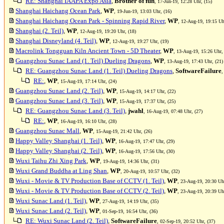
RE: Shanghai IAAPA Expo Asia
,
Brother of fun
, 17-Jun-19, 12:28 Uhr, (15)
Shanghai Haichang Ocean Park
,
WP
, 19-Jun-19, 13:03 Uhr, (16)
Shanghai Haichang Ocean Park - Spinning Rapid River
,
WP
, 12-Aug-19, 19:15 Uh
Shanghai (2. Teil)
,
WP
, 12-Aug-19, 19:20 Uhr, (18)
Shanghai Disneyland (4. Teil)
,
WP
, 12-Aug-19, 19:27 Uhr, (19)
Macrolink Tongguan Kiln Ancient Town - 5D Theater
,
WP
, 13-Aug-19, 15:26 Uhr,
Guangzhou Sunac Land (1. Teil) Dueling Dragons
,
WP
, 13-Aug-19, 17:43 Uhr, (21)
RE: Guangzhou Sunac Land (1. Teil) Dueling Dragons
,
SoftwareFailure
,
RE:
,
WP
, 15-Aug-19, 17:14 Uhr, (24)
Guangzhou Sunac Land (2. Teil)
,
WP
, 15-Aug-19, 14:17 Uhr, (22)
Guangzhou Sunac Land (3. Teil)
,
WP
, 15-Aug-19, 17:37 Uhr, (25)
RE: Guangzhou Sunac Land (3. Teil)
,
jwahl
, 16-Aug-19, 07:48 Uhr, (27)
RE:
,
WP
, 16-Aug-19, 16:10 Uhr, (28)
Guangzhou Sunac Mall
,
WP
, 15-Aug-19, 21:42 Uhr, (26)
Happy Valley Shanghai (1. Teil)
,
WP
, 16-Aug-19, 17:47 Uhr, (29)
Happy Valley Shanghai (2. Teil)
,
WP
, 16-Aug-19, 17:56 Uhr, (30)
Wuxi Taihu Zhi Xing Park
,
WP
, 19-Aug-19, 14:36 Uhr, (31)
Wuxi Grand Buddha at Ling Shan
,
WP
, 20-Aug-19, 10:57 Uhr, (32)
Wuxi - Movie & TV Production Base of CCTV (1. Teil)
,
WP
, 23-Aug-19, 20:30 Uhr
Wuxi - Movie & TV Production Base of CCTV (2. Teil)
,
WP
, 23-Aug-19, 20:39 Uhr
Wuxi Sunac Land (1. Teil)
,
WP
, 27-Aug-19, 14:19 Uhr, (35)
Wuxi Sunac Land (2. Teil)
,
WP
, 01-Sep-19, 16:54 Uhr, (36)
RE: Wuxi Sunac Land (2. Teil)
,
SoftwareFailure
, 02-Sep-19, 20:52 Uhr, (37)