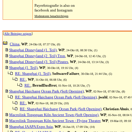
Payerfotografie is also on
facebook and Instagram
Moderatoren benachrichtigen
[
Alle Beiträge zeigen
]
China
,
WP
, 24-Okt-18, 07:37 Uhr, (0)
Shanghai Disneyland (1. Teil)
,
WP
, 24-Okt-18, 08:30 Uhr, (1)
Shanghai Disneyland (2. Teil) Tron
,
WP
, 24-Okt-18, 12:45 Uhr, (2)
Shanghai Disneyland (3. Teil) Pirates
,
WP
, 24-Okt-18, 13:14 Uhr, (3)
Shanghai (1. Teil)
,
WP
, 30-Okt-18, 19:16 Uhr, (4)
RE: Shanghai (1. Teil)
,
SoftwareFailure
, 30-Okt-18, 21:44 Uhr, (5)
RE:
,
WP
, 31-Okt-18, 06:08 Uhr, (6)
RE:
,
BerndDasBrot
, 01-Nov-18, 10:26 Uhr, (7)
Shanghai Haichang Ocean Park (Soft Opening)
,
WP
, 02-Nov-18, 07:08 Uhr, (8)
RE: Shanghai Haichang Ocean Park (Soft Opening)
,
jwahl
, 02-Nov-18, 07:49 
RE:
,
WP
, 02-Nov-18, 08:29 Uhr, (10)
RE: Shanghai Haichang Ocean Park (Soft Opening)
,
Christian Ahuis
, 
Macrolink Tongguan Kiln Ancient Town (Soft Opening)
,
WP
, 05-Nov-18, 08:04 U
Macrolink Tongguan Kiln Ancient Town - Flying Theater
,
WP
, 19-Mar-19, 09:18 
Shanghai IAAPA Expo Asia
,
WP
, 16-Jun-19, 17:09 Uhr, (14)